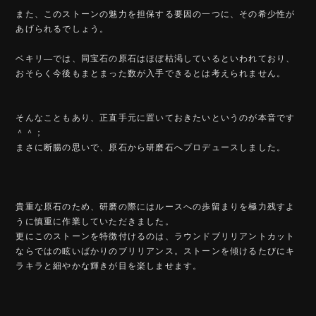
また、このストーンの魅力を担保する要因の一つに、その希少性が
あげられるでしょう。
ベキリ―では、同宝石の原石はほぼ枯渇しているといわれており、
おそらく今後もまとまった数が入手できるとは考えられません。
そんなこともあり、正直手元に置いておきたいというのが本音です
＾＾；
まさに断腸の思いで、原石から研磨石へプロデュースしました。
貴重な原石のため、研磨の際にはルースへの歩留まりを極力残すよ
うに慎重に作業していただきました。
更にこのストーンを特徴付けるのは、ラウンドブリリアントカット
ならではの眩いばかりのブリリアンス。ストーンを傾けるたびにキ
ラキラと細やかな輝きが目を楽しませます。