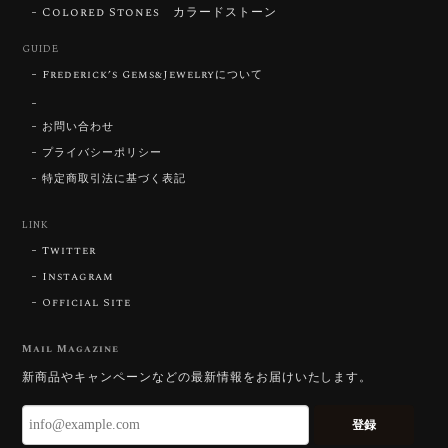
Colored Stones カラードストーン
2026/07/30
GUIDE
Frederick’s Gems&Jewelryについて
【SIGNATURE】 Star Rose Cut™️ 0.48ct Natural Sphene
2026/07/25
お問い合わせ
プライバシーポリシー
特定商取引法に基づく表記
【DISCOVERY】Star Rose Cut™️ 0.87ct Natural Blue Zircon
LINK
2026/07/23
Twitter
Instagram
Official Site
【DISCOVERY】Star Rose Cut™️ 0.51ct Natural Sphene
2026/07/23
Mail Magazine
新商品やキャンペーンなどの最新情報をお届けいたします。
ずっと待ち望んでいたカットを運よく購入できて嬉し
いです。 ウルウルとギラギラを一度に見ることができ
登録
る不思議なカットだと感じました。強い煌めきだけで