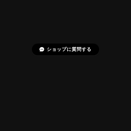
はないスフェーンの新たな一面を知ることができて感
動しております。 この度はありがとうございました。
お迎えいただきありがとうございます。
「ウルウルとギラギラを一度に」——まさ
にその両立を狙って設計したカットですの
で、そう感じていただけたことがなにより
ショップに質問する
です。Star Rose Cut™ は中心から外へ広
がる構成で、スフェーン特有の強い分散を
やわらかく受け止めるようにしています。
長くお楽しみいただけますように。
【DISCOVERY】 Bright Brilliant Cut®︎ “145 Facets” 0.45ct Natural Sphene
プライバシーポリシー
特定商取引法に基づく表記
2026/07/21
久しぶりに買えました。 相変わらずギラッギラで素晴
らしいです！
©Frederick’s Gems&Jewelry