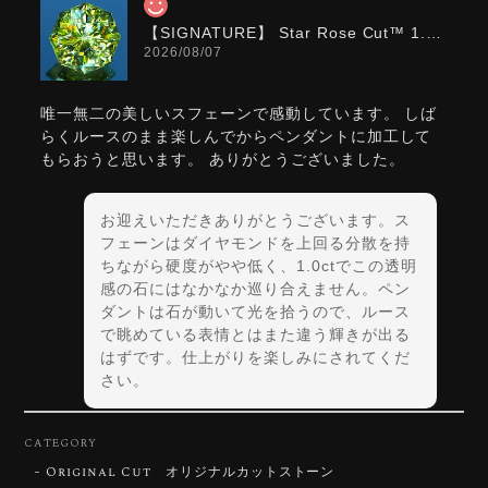
【SIGNATURE】 Star Rose Cut™️ 1.0ct Natural Green Sphene
2026/08/07
唯一無二の美しいスフェーンで感動しています。 しば
らくルースのまま楽しんでからペンダントに加工して
もらおうと思います。 ありがとうございました。
お迎えいただきありがとうございます。ス
フェーンはダイヤモンドを上回る分散を持
ちながら硬度がやや低く、1.0ctでこの透明
感の石にはなかなか巡り合えません。ペン
ダントは石が動いて光を拾うので、ルース
で眺めている表情とはまた違う輝きが出る
はずです。仕上がりを楽しみにされてくだ
さい。
CATEGORY
Original Cut オリジナルカットストーン
【DISCOVERY】Star Rose Cut™️ 0.72ct Natural Blue Zircon