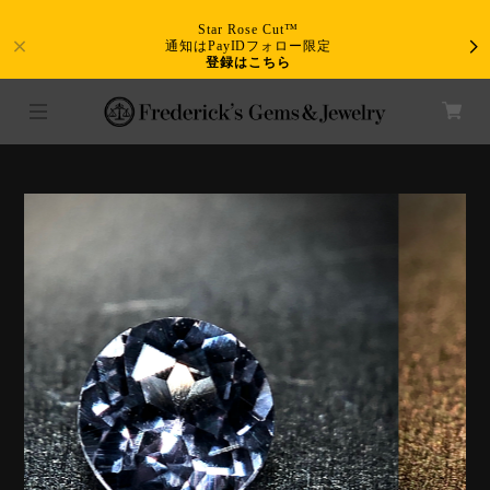
Star Rose Cut™
通知はPayIDフォロー限定
登録はこちら