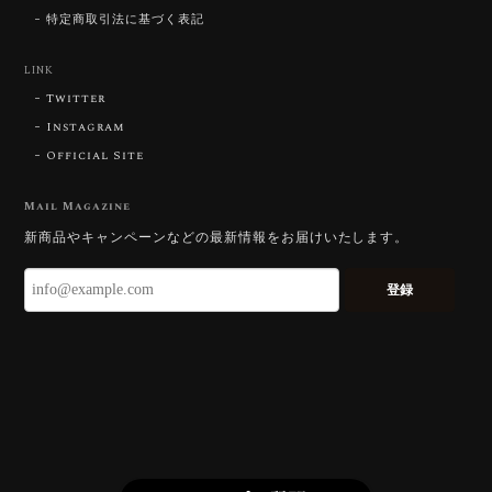
にその両立を狙って設計したカットですの
特定商取引法に基づく表記
で、そう感じていただけたことがなにより
です。Star Rose Cut™ は中心から外へ広
LINK
がる構成で、スフェーン特有の強い分散を
Twitter
やわらかく受け止めるようにしています。
長くお楽しみいただけますように。
Instagram
Official Site
Mail Magazine
【DISCOVERY】 Bright Brilliant Cut®︎ “145 Facets” 0.45ct Natural Sphene
新商品やキャンペーンなどの最新情報をお届けいたします。
2026/07/21
登録
久しぶりに買えました。 相変わらずギラッギラで素晴
らしいです！
またお迎えいただきありがとうございま
す。スフェーンはダイヤモンドを上回る分
散を持つ石で、145面の Bright Brilliant
Cut® はその火を引き出すための面構成に
しています。「ギラッギラ」は最上の褒め