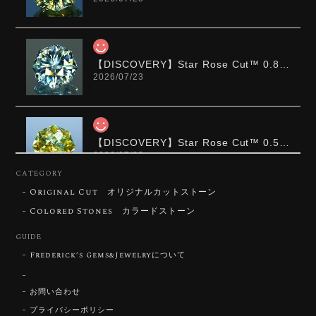
【DISCOVERY】Star Rose Cut™️ 0.87ct Natural Blue Zircon
2026/07/23
【DISCOVERY】Star Rose Cut™️ 0.51ct Natural Sphene
2026/07/23
CATEGORY
Original Cut オリジナルカットストーン
ずっと待ち望んでいたカットを運よく購入できて嬉し
いです。 ウルウルとギラギラを一度に見ることができ
Colored Stones カラードストーン
る不思議なカットだと感じました。強い煌めきだけで
GUIDE
はないスフェーンの新たな一面を知ることができて感
動しております。 この度はありがとうございました。
Frederick’s Gems&Jewelryについて
お問い合わせ
お迎えいただきありがとうございます。
「ウルウルとギラギラを一度に」——まさ
プライバシーポリシー