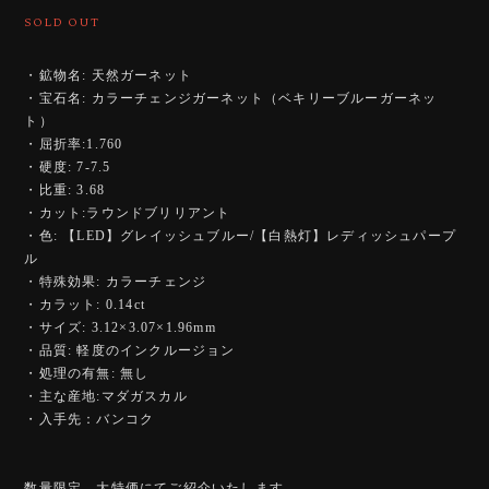
SOLD OUT
・鉱物名: 天然ガーネット
・宝石名: カラーチェンジガーネット（ベキリーブルーガーネッ
ト）
・屈折率:1.760
・硬度: 7-7.5
・比重: 3.68
・カット:ラウンドブリリアント
・色: 【LED】グレイッシュブルー/【白熱灯】レディッシュパープ
ル
・特殊効果: カラーチェンジ
・カラット: 0.14ct
・サイズ: 3.12×3.07×1.96mm
・品質: 軽度のインクルージョン
・処理の有無: 無し
・主な産地:マダガスカル
・入手先：バンコク
数量限定、大特価にてご紹介いたします。