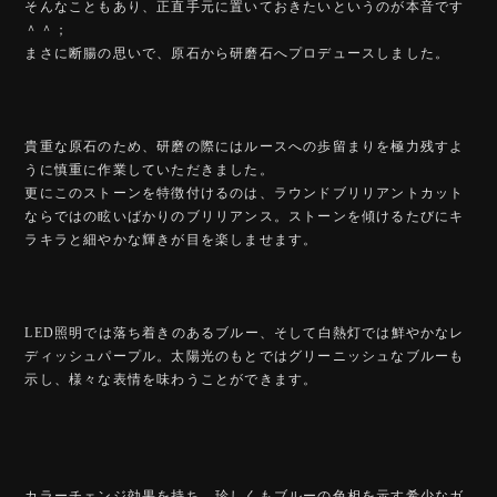
そんなこともあり、正直手元に置いておきたいというのが本音です
＾＾；
まさに断腸の思いで、原石から研磨石へプロデュースしました。
貴重な原石のため、研磨の際にはルースへの歩留まりを極力残すよ
うに慎重に作業していただきました。
更にこのストーンを特徴付けるのは、ラウンドブリリアントカット
ならではの眩いばかりのブリリアンス。ストーンを傾けるたびにキ
ラキラと細やかな輝きが目を楽しませます。
LED照明では落ち着きのあるブルー、そして白熱灯では鮮やかなレ
ディッシュパープル。太陽光のもとではグリーニッシュなブルーも
示し、様々な表情を味わうことができます。
カラーチェンジ効果を持ち、珍しくもブルーの色相を示す希少なガ