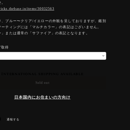
せ。
ericks.thebase.in/items/30032563
り、ブルー〜クリア/イエローの外観を呈しておりますが、鑑別
ソーティングには「マルチカラー」の表記はございません。
ー」または通常の「サファイア」の表記となります。
グ取得
International shipping available
Sold out
日本国内にお住まいの方向け
通報する