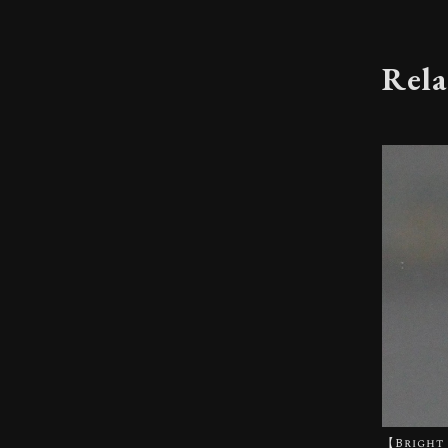
Rela
【Bright 