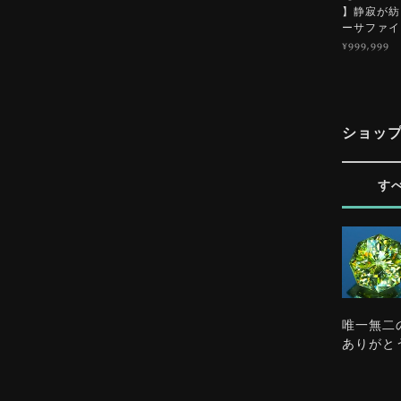
】静寂が紡ぐ
ーサファイ
¥999,999
ショッ
す
唯一無二
ありがと