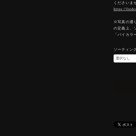
くださいま
https://fred
※写真の通
の定義上、
「バイカラ
ソーティン