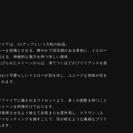
イアは、1ctアップという大粒の結晶。
ルーを彷彿とさせる、爽やかで清涼感のある青色に、イエロー
映える、神秘的な魅力を持つ珍しい個体。
上げられたストーンからは、凍てつくほどのブリリアンスを放
時おり可愛らしいイエローが顔を出し、ユニークな色味が目を
くれます。
サファイアに施されるファセットより、多くの面数を持つこと
ストーンを特徴付けております。
限発揮させるよう敢えて歩留まりを度外視し、クラウン（上
ファセッティングを施すことで、目が眩むような繊細なブリリ
ちます。