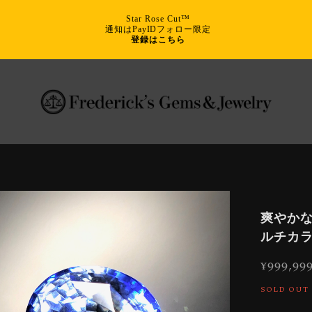
Star Rose Cut™
通知はPayIDフォロー限定
登録はこちら
爽やかな
ルチカ
¥999,99
SOLD OUT