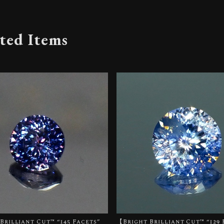
ted Items
Brilliant Cut™️ “145 Facets”
【Bright Brilliant Cut™️ “129 