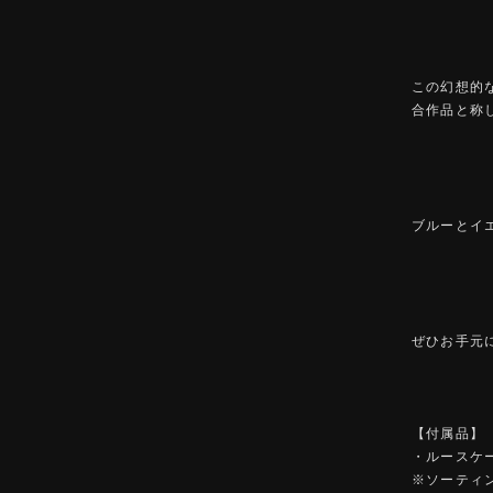
この幻想的
合作品と称
ブルーとイ
ぜひお手元
【付属品】
・ルースケ
※ソーティ