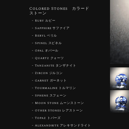
Colored Stones カラード
ストーン
Ruby ルビー
Sapphire サファイア
Beryl ベリル
Spinel スピネル
Opal オパール
Quartz クォーツ
Tanzanite タンザナイト
Zircon ジルコン
Garnet ガーネット
Tourmaline トルマリン
Sphene スフェーン
Moon Stone ムーンストーン
Other Stones レアストーン
Topaz トパーズ
Alexandrite アレキサンドライト