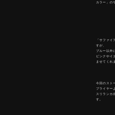
カラー」の
「サファイ
すが、
ブルー以外
ピンクやイ
ませてくれ
今回のスト
プライヤー
スリランカ
す。