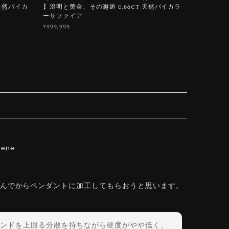
 天然バイカ
】澄明と黄金、その邂逅 0.66ct 天然バイカラ
ーサファイア
¥999,999
hene
しんでからペンダントに加工してもらおうと思います。
ンドを上回る分散を持ちながら硬度がやや低く、