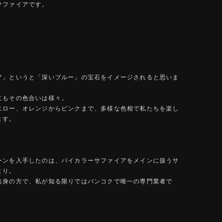
サファイアです。
ア」というと「深いブルー」の宝石をイメージされると思いま
にもその色合いは様々。
エロー、オレンジからピンクまで、多様な色相で私たちを楽し
ます。
ーンを入手したのは、バイカラーサファイアをメインに扱うサ
より。
出身の方で、私が知る限りではバンコクで唯一の専門業者で