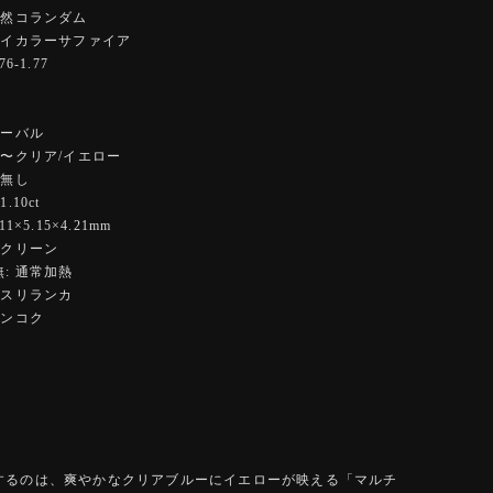
天然コランダム
バイカラーサファイア
6-1.77
オーバル
ー〜クリア/イエロー
 無し
.10ct
1×5.15×4.21mm
イクリーン
: 通常加熱
 スリランカ
バンコク
するのは、爽やかなクリアブルーにイエローが映える「マルチ