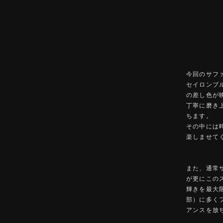
今回のサファ
セイロンブ
の差し色が
丁寧に磨き
ちます。
その中には
楽しませて
また、通常
が更にこの
輝きを最大
部）に多く
アンスを放