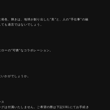
な発色、輝きは、地球が創り出した”美”と、人の”手仕事”の融
しても過言ではないでしょう。
エローの”可憐”なコラボレーション。
にいかがでしょうか。
ース
ングは付属いたしません。ご希望の際は下記URLにてお手続き