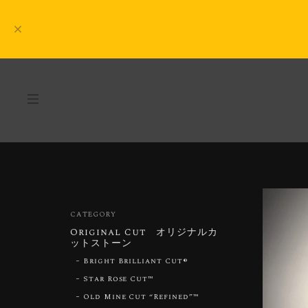
CATEGORY
Original Cut オリジナルカ
ットストーン
Bright Brilliant Cut®︎
Star Rose Cut™︎
Old Mine Cut “Refined”™︎