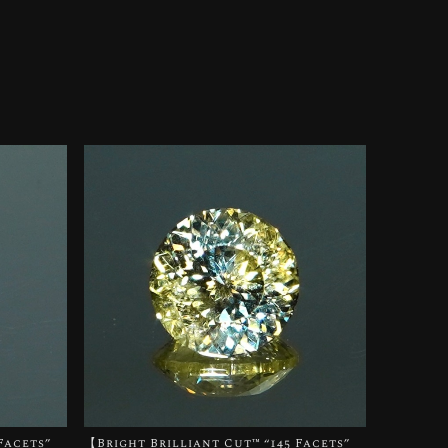
Facets”
【Bright Brilliant Cut™️ “145 Facets”