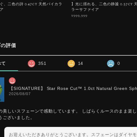
、二色の詩 0.47ct 天然バイカラ
】光に揺れる、二色の静謐 0.57ct
ア
ラーサファイア
¥999,999
プの評価
べて
351
14
0
【SIGNATURE】 Star Rose Cut™️ 1.0ct Natural Green Sp
2026/08/07
の美しいスフェーンで感動しています。 しばらくルースのまま楽
うございました。
お迎えいただきありがとうございます。スフェーンはダイヤモ