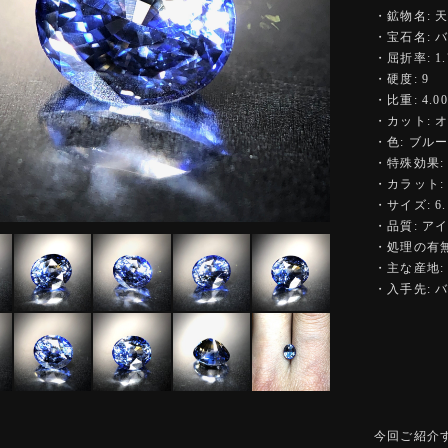
・鉱物名: 
・宝石名: 
・屈折率: 1.7
・硬度: 9
・比重: 4.00
・カット: 
・色: ブル
・特殊効果:
・カラット: 1
・サイズ: 6.1
・品質: ア
・処理の有無
・主な産地:
・入手先: 
今回ご紹介