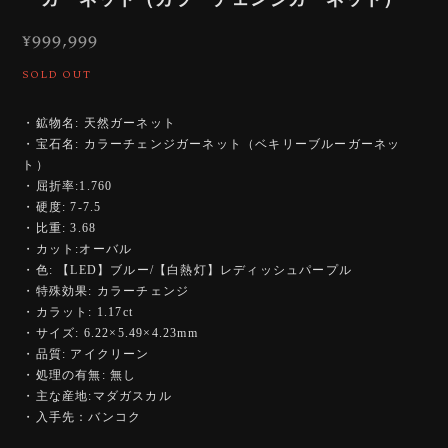
¥999,999
SOLD OUT
・鉱物名: 天然ガーネット
・宝石名: カラーチェンジガーネット（ベキリーブルーガーネッ
ト）
・屈折率:1.760
・硬度: 7-7.5
・比重: 3.68
・カット:オーバル
・色: 【LED】ブルー/【白熱灯】レディッシュパープル
・特殊効果: カラーチェンジ
・カラット: 1.17ct
・サイズ: 6.22×5.49×4.23mm
・品質: アイクリーン
・処理の有無: 無し
・主な産地:マダガスカル
・入手先：バンコク