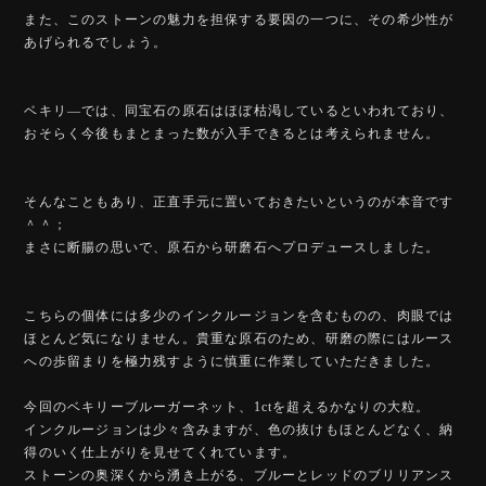
また、このストーンの魅力を担保する要因の一つに、その希少性が
あげられるでしょう。
ベキリ―では、同宝石の原石はほぼ枯渇しているといわれており、
おそらく今後もまとまった数が入手できるとは考えられません。
そんなこともあり、正直手元に置いておきたいというのが本音です
＾＾；
まさに断腸の思いで、原石から研磨石へプロデュースしました。
こちらの個体には多少のインクルージョンを含むものの、肉眼では
ほとんど気になりません。貴重な原石のため、研磨の際にはルース
への歩留まりを極力残すように慎重に作業していただきました。
今回のベキリーブルーガーネット、1ctを超えるかなりの大粒。
インクルージョンは少々含みますが、色の抜けもほとんどなく、納
得のいく仕上がりを見せてくれています。
ストーンの奥深くから湧き上がる、ブルーとレッドのブリリアンス