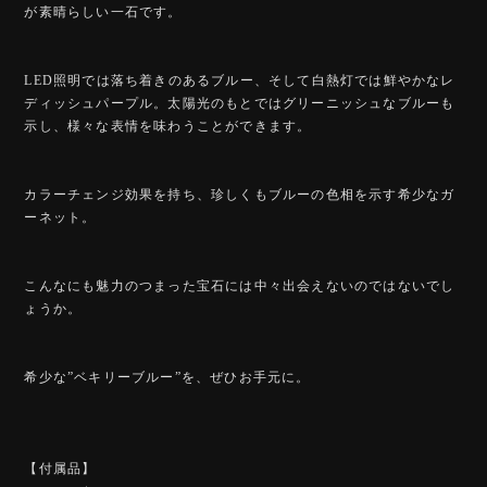
が素晴らしい一石です。
LED照明では落ち着きのあるブルー、そして白熱灯では鮮やかなレ
ディッシュパープル。太陽光のもとではグリーニッシュなブルーも
示し、様々な表情を味わうことができます。
カラーチェンジ効果を持ち、珍しくもブルーの色相を示す希少なガ
ーネット。
こんなにも魅力のつまった宝石には中々出会えないのではないでし
ょうか。
希少な”ベキリーブルー”を、ぜひお手元に。
【付属品】