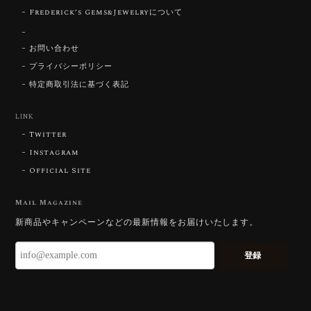
動しております。 この度はありがとうございました。
Frederick’s Gems&Jewelryについて
お問い合わせ
お迎えいただきありがとうございます。
「ウルウルとギラギラを一度に」——まさ
プライバシーポリシー
にその両立を狙って設計したカットですの
特定商取引法に基づく表記
で、そう感じていただけたことがなにより
です。Star Rose Cut™ は中心から外へ広
LINK
がる構成で、スフェーン特有の強い分散を
Twitter
やわらかく受け止めるようにしています。
長くお楽しみいただけますように。
Instagram
Official Site
Mail Magazine
【DISCOVERY】 Bright Brilliant Cut®︎ “145 Facets” 0.45ct Natural Sphene
新商品やキャンペーンなどの最新情報をお届けいたします。
2026/07/21
登録
久しぶりに買えました。 相変わらずギラッギラで素晴
らしいです！