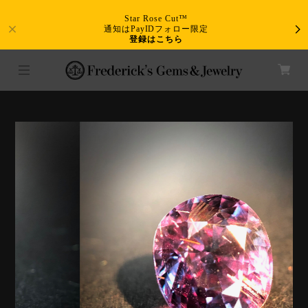
Star Rose Cut™
通知はPayIDフォロー限定
登録はこちら