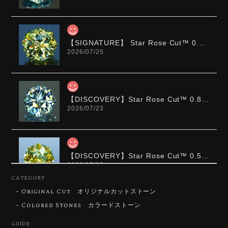
【SIGNATURE】 Star Rose Cut™️ 0.48ct Natural Sphene
2026/07/25
【DISCOVERY】Star Rose Cut™️ 0.87ct Natural Blue Zircon
2026/07/23
【DISCOVERY】Star Rose Cut™️ 0.51ct Natural Sphene
2026/07/23
CATEGORY
Original Cut オリジナルカットストーン
ずっと待ち望んでいたカットを運よく購入できて嬉し
いです。 ウルウルとギラギラを一度に見ることができ
Colored Stones カラードストーン
る不思議なカットだと感じました。強い煌めきだけで
GUIDE
はないスフェーンの新たな一面を知ることができて感