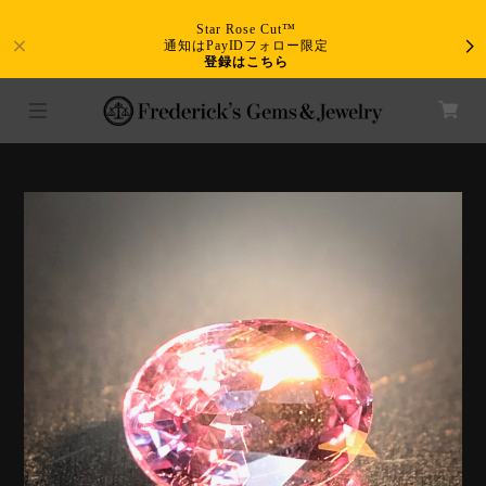
Star Rose Cut™
通知はPayIDフォロー限定
登録はこちら