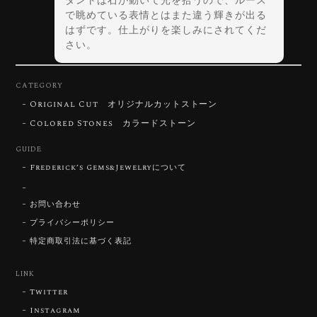
ダントは石が動いて光を拾うので、ルース
で眺めている表情とはまた違う輝きが出る
はずです。仕上がりを楽しみにされてくだ
さい。
CATEGORY
Original Cut オリジナルカットストーン
【DISCOVERY】Star Rose Cut™️ 0.72ct Natural Blue Zircon
Colored Stones カラードストーン
2026/07/30
GUIDE
Frederick’s Gems&Jewelryについて
【SIGNATURE】 Star Rose Cut™️ 0.48ct Natural Sphene
2026/07/25
お問い合わせ
プライバシーポリシー
特定商取引法に基づく表記
【DISCOVERY】Star Rose Cut™️ 0.87ct Natural Blue Zircon
LINK
2026/07/23
Twitter
Instagram