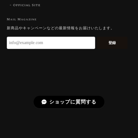
Official Site
【DISCOVERY】Star Rose Cut™️ 0.51ct Natural Sphene
2026/07/23
Mail Magazine
新商品やキャンペーンなどの最新情報をお届けいたします。
ずっと待ち望んでいたカットを運よく購入できて嬉し
いです。 ウルウルとギラギラを一度に見ることができ
登録
る不思議なカットだと感じました。強い煌めきだけで
はないスフェーンの新たな一面を知ることができて感
動しております。 この度はありがとうございました。
お迎えいただきありがとうございます。
「ウルウルとギラギラを一度に」——まさ
にその両立を狙って設計したカットですの
で、そう感じていただけたことがなにより
ショップに質問する
です。Star Rose Cut™ は中心から外へ広
がる構成で、スフェーン特有の強い分散を
やわらかく受け止めるようにしています。
長くお楽しみいただけますように。