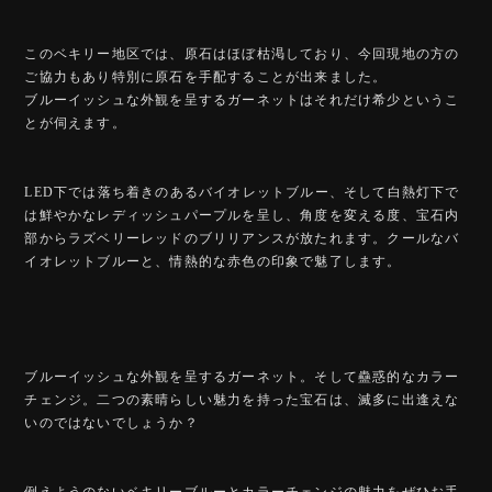
このベキリー地区では、原石はほぼ枯渇しており、今回現地の方の
ご協力もあり特別に原石を手配することが出来ました。
ブルーイッシュな外観を呈するガーネットはそれだけ希少というこ
とが伺えます。
LED下では落ち着きのあるバイオレットブルー、そして白熱灯下で
は鮮やかなレディッシュパープルを呈し、角度を変える度、宝石内
部からラズベリーレッドのブリリアンスが放たれます。クールなバ
イオレットブルーと、情熱的な赤色の印象で魅了します。
ブルーイッシュな外観を呈するガーネット。そして蠱惑的なカラー
チェンジ。二つの素晴らしい魅力を持った宝石は、滅多に出逢えな
いのではないでしょうか？
例えようのないベキリーブルーとカラーチェンジの魅力をぜひお手