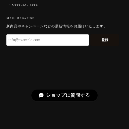
Official Site
【DISCOVERY】Star Rose Cut™️ 0.51ct Natural Sphene
2026/07/23
Mail Magazine
新商品やキャンペーンなどの最新情報をお届けいたします。
ずっと待ち望んでいたカットを運よく購入できて嬉し
いです。 ウルウルとギラギラを一度に見ることができ
登録
る不思議なカットだと感じました。強い煌めきだけで
はないスフェーンの新たな一面を知ることができて感
動しております。 この度はありがとうございました。
お迎えいただきありがとうございます。
「ウルウルとギラギラを一度に」——まさ
にその両立を狙って設計したカットですの
で、そう感じていただけたことがなにより
ショップに質問する
です。Star Rose Cut™ は中心から外へ広
がる構成で、スフェーン特有の強い分散を
やわらかく受け止めるようにしています。
長くお楽しみいただけますように。