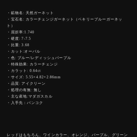
・鉱物名: 天然ガーネット
・宝石名: カラーチェンジガーネット（ベキリーブルーガーネッ
ト）
・屈折率:1.740
・硬度: 7-7.5
・比重: 3.68
・カット:オーバル
・色: ブルー/レディッシュパープル
・特殊効果: カラーチェンジ
・カラット: 0.64ct
・サイズ: 5.55×4.82×2.86mm
・品質: アイクリーン
・処理の有無: 無し
・主な産地:マダガスカル
・入手先：バンコク
レッドはもちろん、ワインカラー、オレンジ、パープル、グリーン