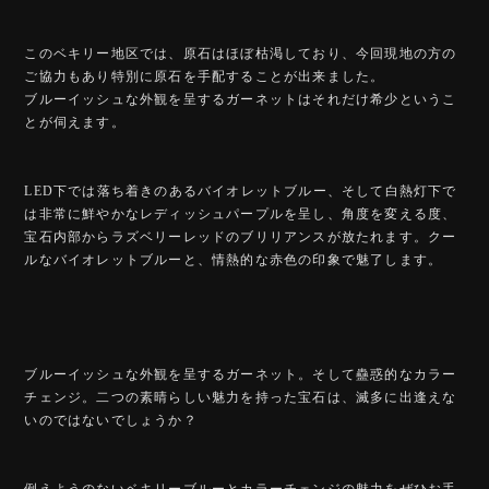
このベキリー地区では、原石はほぼ枯渇しており、今回現地の方の
ご協力もあり特別に原石を手配することが出来ました。
ブルーイッシュな外観を呈するガーネットはそれだけ希少というこ
とが伺えます。
LED下では落ち着きのあるバイオレットブルー、そして白熱灯下で
は非常に鮮やかなレディッシュパープルを呈し、角度を変える度、
宝石内部からラズベリーレッドのブリリアンスが放たれます。クー
ルなバイオレットブルーと、情熱的な赤色の印象で魅了します。
ブルーイッシュな外観を呈するガーネット。そして蠱惑的なカラー
チェンジ。二つの素晴らしい魅力を持った宝石は、滅多に出逢えな
いのではないでしょうか？
例えようのないベキリーブルーとカラーチェンジの魅力をぜひお手