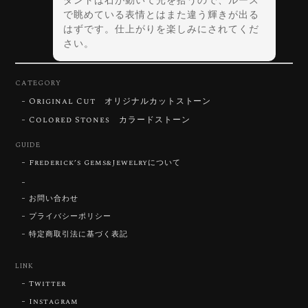
ダントは石が動いて光を拾うので、ルース
で眺めている表情とはまた違う輝きが出る
はずです。仕上がりを楽しみにされてくだ
さい。
CATEGORY
Original Cut オリジナルカットストーン
【DISCOVERY】Star Rose Cut™️ 0.72ct Natural Blue Zircon
Colored Stones カラードストーン
2026/07/30
GUIDE
Frederick’s Gems&Jewelryについて
【SIGNATURE】 Star Rose Cut™️ 0.48ct Natural Sphene
2026/07/25
お問い合わせ
プライバシーポリシー
特定商取引法に基づく表記
【DISCOVERY】Star Rose Cut™️ 0.87ct Natural Blue Zircon
LINK
2026/07/23
Twitter
Instagram