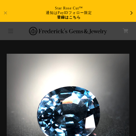
Star Rose Cut™
通知はPayIDフォロー限定
登録はこちら