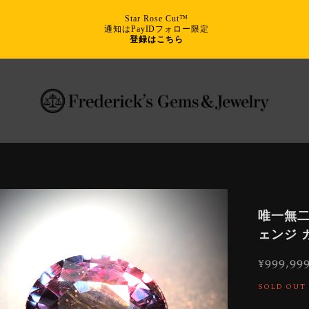
Star Rose Cut™
通知はPayIDフォロー限定
登録はこちら
唯一無二
ェンジ 
¥999,99
SOLD OUT