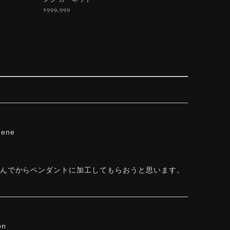
¥999,999
hene
しんでからペンダントに加工してもらおうと思います。
on