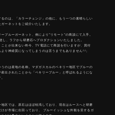
。
するのは、「カラーチェンジ」の他に、もう一つの素晴らしい
たガーネットをご紹介いたします。
リーブルーガーネット、例により”リモート”の商談にて入手。
駆使し、ラフから研磨石へプロダクションいたしました。
くことが出来ない昨今、TV電話にて商談を行いますが、買付
もより神経質になってしまうのは言うまでもありません^^;
いうのは産地の名称。マダガスカルのベキリー地区でブルーの
が産出されたことから「ベキリーブルー」と呼ばれるようにな
す。
ー地区では、原石はほぼ枯渇しており、現在はルースへと研磨
だけが市場に出回っており、 ブルーイッシュな外観を呈するガ