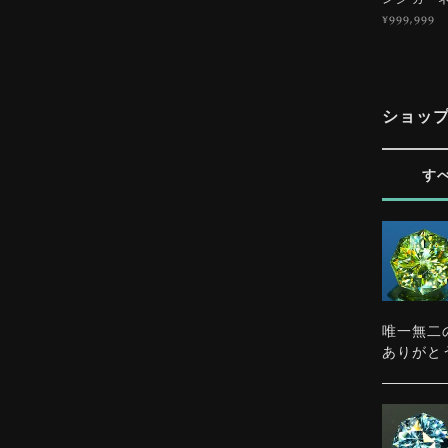
¥999,999
ショッ
す
唯一無二
ありがと