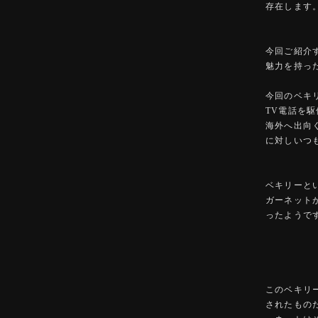
存在します
今回ご紹介
魅力を持っ
今回のベキ
TV電話を
海外へ出向
に対しいつ
ベキリーと
ガーネット
ったようで
このベキリ
されたもの