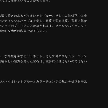
それだけ希少ということが伺えます。
は落ち着きのあるバイオレットブルー、そして白熱灯下では非
なレディッシュパープルを呈し、角度を変える度、宝石内部か
ーレッドのブリリアンスが放たれます。クールなバイオレット
情熱的な赤色の印象で魅了します。
シュな外観を呈するガーネット。そして魅力的なカラーチェン
素晴らしい魅力を持った宝石は、滅多に出逢えないのではない
？
ないバイオレットブルーとカラーチェンジの魅力をぜひお手元