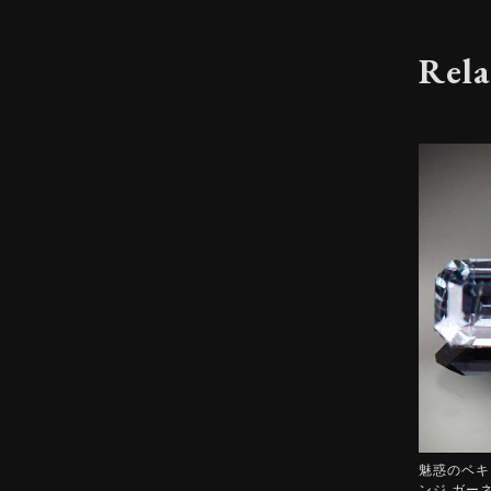
Rela
魅惑のベキリ
ンジ ガー