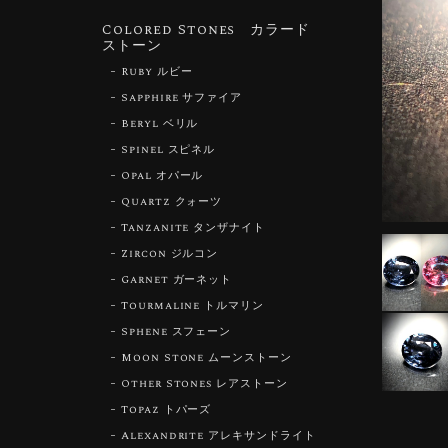
Colored Stones カラード
ストーン
Ruby ルビー
Sapphire サファイア
Beryl ベリル
Spinel スピネル
Opal オパール
Quartz クォーツ
Tanzanite タンザナイト
Zircon ジルコン
Garnet ガーネット
Tourmaline トルマリン
Sphene スフェーン
Moon Stone ムーンストーン
Other Stones レアストーン
Topaz トパーズ
Alexandrite アレキサンドライト