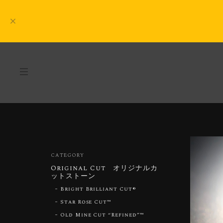
CATEGORY
Original Cut オリジナルカ
ットストーン
Bright Brilliant Cut®︎
Star Rose Cut™︎
Old Mine Cut “Refined”™︎