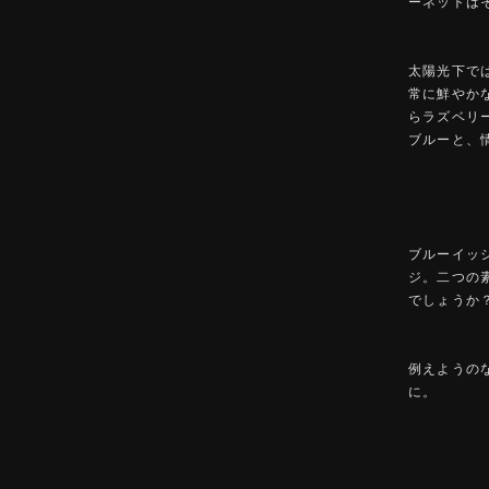
ーネットは
太陽光下で
常に鮮やか
らラズベリ
ブルーと、
ブルーイッ
ジ。二つの
でしょうか
例えようの
に。