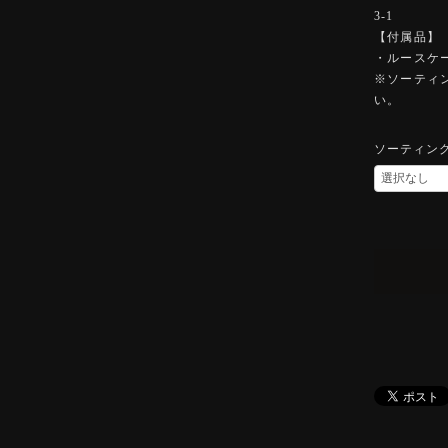
3-1
【付属品】
・ルースケ
※ソーティ
い。
ソーティン