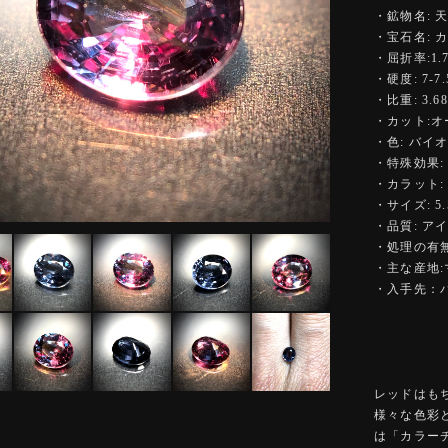
・鉱物名: 
・宝石名:
・屈折率:1.7
・硬度: 7-7.
・比重: 3.68
・カット:オ
・色: バイ
・特殊効果:
・カラット: 0
・サイズ: 5.5
・品質: ア
・処理の有無
・主な産地
・入手先：
レッドはも
様々な色彩
は「カラー