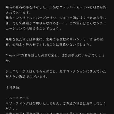
縦長の原石の形を活かした、上品なエメラルドカットへと研磨が施
されております。
元来インペリアルトパーズが持つ、シェリー酒の淡く控えめな美し
さ、そして繊細かつ華やかな煌めき……。この宝石はどんなシチュ
エーションでも映えることでしょう。
繊細な見た目とは裏腹に、意外にも度数の高いシェリー酒色の宝
石。心地よく酔わせてくれることは間違いないでしょう。
“imperial”の名を冠した高貴な宝石。ぜひお手元にいかがでしょう
か。
ジュエリー加工はもちろんのこと、是非コレクションに加えていた
だきたい逸品でございます。
【付属品】
・ルースケース
※ソーティングは付属いたしません。ご希望の場合はお申し付けく
ださい。
実際の宝石も写真と同じシェリーカラーを呈しておりますが、ソー