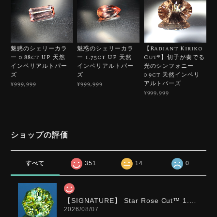
魅惑のシェリーカラ
魅惑のシェリーカラ
【Radiant Kiriko
ー 0.88ct UP 天然
ー 1.75ct UP 天然
Cut®︎】切子が奏でる
インペリアルトパー
インペリアルトパー
光のシンフォニー
ズ
ズ
0.9ct 天然インペリ
アルトパーズ
¥999,999
¥999,999
¥999,999
ショップの評価
すべて
351
14
0
【SIGNATURE】 Star Rose Cut™️ 1.0ct Natural Green Sphene
2026/08/07