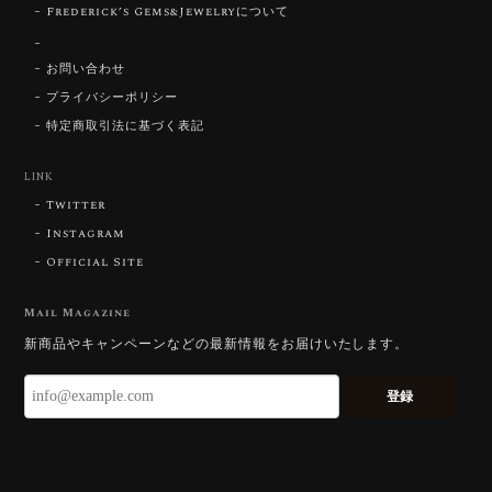
Frederick’s Gems&Jewelryについて
【SIGNATURE】 Star Rose Cut™️ 0.48ct Natural Sphene
2026/07/25
お問い合わせ
プライバシーポリシー
特定商取引法に基づく表記
【DISCOVERY】Star Rose Cut™️ 0.87ct Natural Blue Zircon
LINK
2026/07/23
Twitter
Instagram
Official Site
【DISCOVERY】Star Rose Cut™️ 0.51ct Natural Sphene
2026/07/23
Mail Magazine
新商品やキャンペーンなどの最新情報をお届けいたします。
ずっと待ち望んでいたカットを運よく購入できて嬉し
いです。 ウルウルとギラギラを一度に見ることができ
登録
る不思議なカットだと感じました。強い煌めきだけで
はないスフェーンの新たな一面を知ることができて感
動しております。 この度はありがとうございました。