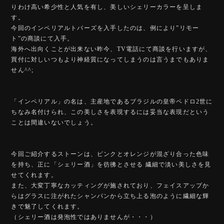
りわけ高い希少性と人気を有し、美しいシェリーカラーを呈しま
す。
今回のインペリアルトパーズを入手したのは、例により”リモー
ト”の商談にて入手。
海外へ出向くことが出来ない昨今、TV電話にて商談を行いますが、
買付に対しいつもより神経質になってしまうのは言うまでもありま
せん^^;
「インペリアル」の名は、主産地であるブラジルの皇帝ペドロ2世に
ちなみ名付けられ、この美しさを表現するには妥当な表現だという
ことは間違いないでしょう。
今回ご紹介するストーンは、ピンクとオレンジが混ざり合った色味
を持ち、正に「シェリー酒」を彷彿とさせる 繊細で淡い美しさを見
せてくれます。
また、大変丁寧なカッティングが施されており、フェイスアップか
らはグラスに注がれたシャンパンから立ち上る泡のように繊細な輝
きで魅了してくれます。
（シェリー酒は発泡性ではありませんが・・・）