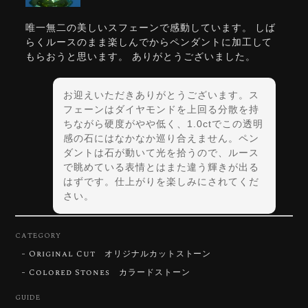
唯一無二の美しいスフェーンで感動しています。 しば
らくルースのまま楽しんでからペンダントに加工して
もらおうと思います。 ありがとうございました。
お迎えいただきありがとうございます。ス
フェーンはダイヤモンドを上回る分散を持
ちながら硬度がやや低く、1.0ctでこの透明
感の石にはなかなか巡り合えません。ペン
ダントは石が動いて光を拾うので、ルース
で眺めている表情とはまた違う輝きが出る
はずです。仕上がりを楽しみにされてくだ
さい。
CATEGORY
Original Cut オリジナルカットストーン
【DISCOVERY】Star Rose Cut™️ 0.72ct Natural Blue Zircon
Colored Stones カラードストーン
2026/07/30
GUIDE