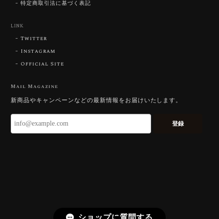
特定商取引法に基づく表記
【DISCOVERY】Star Rose Cut™️ 0.87ct Natural Blue Zircon
LINK
2026/07/23
Twitter
Instagram
Official Site
【DISCOVERY】Star Rose Cut™️ 0.51ct Natural Sphene
2026/07/23
Mail Magazine
新商品やキャンペーンなどの最新情報をお届けいたします。
ずっと待ち望んでいたカットを運よく購入できて嬉し
いです。 ウルウルとギラギラを一度に見ることができ
登録
る不思議なカットだと感じました。強い煌めきだけで
はないスフェーンの新たな一面を知ることができて感
動しております。 この度はありがとうございました。
お迎えいただきありがとうございます。
「ウルウルとギラギラを一度に」——まさ
にその両立を狙って設計したカットですの
で、そう感じていただけたことがなにより
ショップに質問する