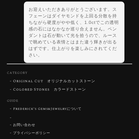
お迎えいただきありがとうございます。ス
フェーンはダイヤモンドを上回る分散を持
ちながら硬度がやや低く、1.0ctでこの透明
感の石にはなかなか巡り合えません。ペン
ダントは石が動いて光を拾うので、ルース
で眺めている表情とはまた違う輝きが出る
はずです。仕上がりを楽しみにされてくだ
さい。
CATEGORY
Original Cut オリジナルカットストーン
【DISCOVERY】Star Rose Cut™️ 0.72ct Natural Blue Zircon
Colored Stones カラードストーン
2026/07/30
GUIDE
Frederick’s Gems&Jewelryについて
【SIGNATURE】 Star Rose Cut™️ 0.48ct Natural Sphene
2026/07/25
お問い合わせ
プライバシーポリシー