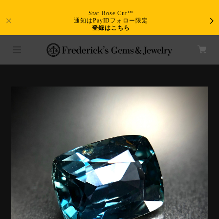
Star Rose Cut™
通知はPayIDフォロー限定
登録はこちら