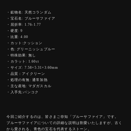
・鉱物名: 天然コランダム
・宝石名: ブルーサファイア
・屈折率: 1.76-1.77
・硬度: 9
・比重: 4.00
・カット:クッション
・色: グリーニッシュブルー
・特殊効果: 無し
・カラット: 1.60ct
・サイズ: 7.58×5.31×3.60mm
・品質：アイクリーン
・処理の有無: 通常加熱
・主な産地: マダガスカル
・入手先:バンコク
今回ご紹介するのは、皆さまご存知「ブルーサファイア」です。
ブルーサファイアについての詳細な説明は割愛いたしますが、古く
から愛される、青色の宝石を代表するストーン。