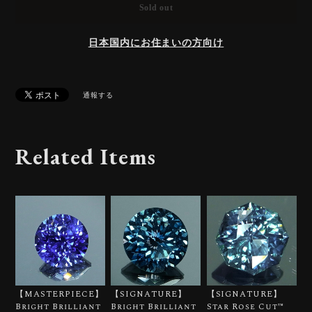
Sold out
日本国内にお住まいの方向け
通報する
Related Items
【MASTERPIECE】
【SIGNATURE】
【SIGNATURE】
Bright Brilliant
Bright Brilliant
Star Rose Cut™️