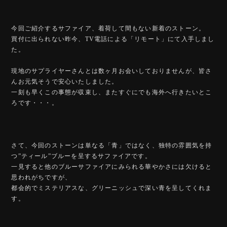
今回ご紹介するサファイア、着荷して間もない新着のストーン。
買付に出られない昨今、TV電話による「リモート」にて入手しまし
た。
現地のサプライヤーさんとは数ヶ月お会いしておりませんが、皆さ
んお元気そうで安心いたしました。
一刻も早くこの事態が収束し、またすぐにでも海外へ行きたいとこ
ろです・・・。
さて、今回のストーンは単なる「青」ではなく、独特の雰囲気を持
つ”ティール”ブルーを呈するサファイアです。
一見すると他のブルーサファイアにみられる華やかさには欠けると
思われがちですが、
都会的でミステリアスな、グリーニッシュで深い青を呈してくれま
す。