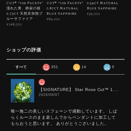
Cut®︎ “129 Facets”
Cut®︎ “129 Facets”
0.54ct Natural
濡れた青、静寂の核
0.87ct Natural
Blue Sapphire
0.73ct 天然非加熱ブ
Blue Sapphire
¥59,000
ルーサファイア
¥89,000
¥168,000
ショップの評価
すべて
351
14
0
【SIGNATURE】 Star Rose Cut™️ 1.0ct Natural Green Sphene
2026/08/07
唯一無二の美しいスフェーンで感動しています。 しば
らくルースのまま楽しんでからペンダントに加工して
もらおうと思います。 ありがとうございました。