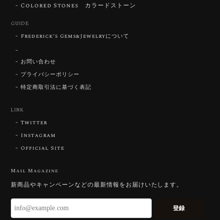
Colored Stones カラードストーン
2026/07/23
GUIDE
Frederick’s Gems&Jewelryについて
【DISCOVERY】Star Rose Cut™️ 0.51ct Natural Sphene
お問い合わせ
2026/07/23
プライバシーポリシー
特定商取引法に基づく表記
ずっと待ち望んでいたカットを運よく購入できて嬉し
いです。 ウルウルとギラギラを一度に見ることができ
る不思議なカットだと感じました。強い煌めきだけで
LINK
はないスフェーンの新たな一面を知ることができて感
Twitter
動しております。 この度はありがとうございました。
Instagram
Official Site
お迎えいただきありがとうございます。
「ウルウルとギラギラを一度に」——まさ
Mail Magazine
にその両立を狙って設計したカットですの
新商品やキャンペーンなどの最新情報をお届けいたします。
で、そう感じていただけたことがなにより
です。Star Rose Cut™ は中心から外へ広
登録
がる構成で、スフェーン特有の強い分散を