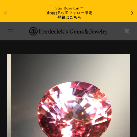
Star Rose Cut™
通知はPayIDフォロー限定
登録はこちら