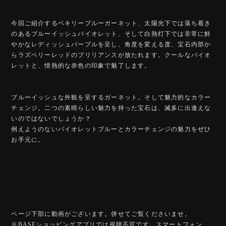
今回ご紹介するベキリーブルーガーネット、太陽光下では落ち着き
のあるブルーイッシュバイオレット、そして白熱灯下では非常に鮮
やかなレディッシュパープルを呈し、角度を変える度、宝石内部か
らラズベリーレッドのブリリアンスが放たれます。クールなバイオ
レットと、情熱的な赤色の印象で魅了します。
ブルーイッシュな外観を呈するガーネット。そして魅力的なカラー
チェンジ。二つの素晴らしい魅力を持った宝石は、滅多に出逢えな
いのではないでしょうか？
例えようのないバイオレットブルーとカラーチェンジの魅力をぜひ
お手元に。
ページ下部に動画がございます。併せてご覧くださいませ。
※BASEショッピングアプリでは視聴不可です。スマートフォン、