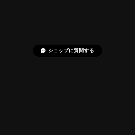
やわらかく受け止めるようにしています。
長くお楽しみいただけますように。
【DISCOVERY】 Bright Brilliant Cut®︎ “145 Facets” 0.45ct Natural Sphene
2026/07/21
ショップに質問する
久しぶりに買えました。 相変わらずギラッギラで素晴
らしいです！
またお迎えいただきありがとうございま
す。スフェーンはダイヤモンドを上回る分
散を持つ石で、145面の Bright Brilliant
Cut® はその火を引き出すための面構成に
プライバシーポリシー
特定商取引法に基づく表記
しています。「ギラッギラ」は最上の褒め
言葉として受け取りました。
©Frederick’s Gems&Jewelry