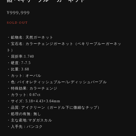
¥999,999
SOLD OUT
・鉱物名: 天然ガーネット
・宝石名: カラーチェンジガーネット（ベキリーブルーガーネッ
ト）
・屈折率:1.740
・硬度: 7-7.5
・比重: 3.68
・カット: オーバル
・色: バイオレティッシュブルー/レディッシュパープル
・特殊効果: カラーチェンジ
・カラット: 0.67ct
・サイズ: 5.18×4.43×3.64mm
・品質: アイクリーン（ガードル下に微細なチップ）
・処理の有無: 無し
・主な産地:マダガスカル
・入手先：バンコク