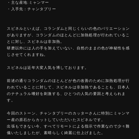
・主な産地:ミャンマー
・入手先：チャンタブリー
スピネルといえば、コランダムと同じくらいの色のバリエーション
がありますが、コランダムのほとんどに加熱処理が行われているこ
とに対し、スピネルは非加熱。
研磨以外には人の手を加えていない、自然のままの色が神秘性を感
じさせてくれますね。
スピネルは近年大変人気を博しております。
前述の通りコランダムのほとんどが色の改善のために加熱処理が行
われていることに対して、スピネルは非加熱であることも、日本人
のナチュラル嗜好を刺激する、ひとつの人気の要因と考えられま
す。
今回のストーン、チャンタブリーのカッターさんに特別にミャンマ
ー産の原石からカットしていただいたスピネルです。
出張もできない今、すべてリモートによる指示で作業なので少々難
儀いたしましたが、素晴らしく綺麗に仕上げました。