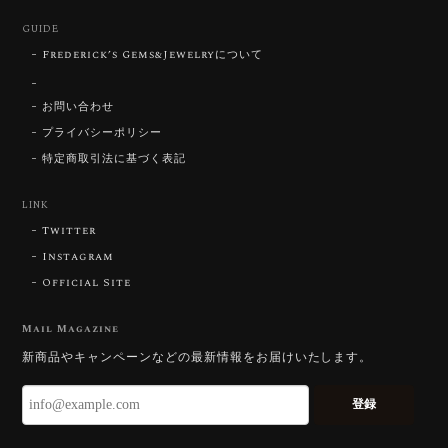
GUIDE
Frederick’s Gems&Jewelryについて
【SIGNATURE】 Star Rose Cut™️ 0.48ct Natural Sphene
2026/07/25
お問い合わせ
プライバシーポリシー
特定商取引法に基づく表記
【DISCOVERY】Star Rose Cut™️ 0.87ct Natural Blue Zircon
LINK
2026/07/23
Twitter
Instagram
Official Site
【DISCOVERY】Star Rose Cut™️ 0.51ct Natural Sphene
2026/07/23
Mail Magazine
新商品やキャンペーンなどの最新情報をお届けいたします。
ずっと待ち望んでいたカットを運よく購入できて嬉し
いです。 ウルウルとギラギラを一度に見ることができ
登録
る不思議なカットだと感じました。強い煌めきだけで
はないスフェーンの新たな一面を知ることができて感