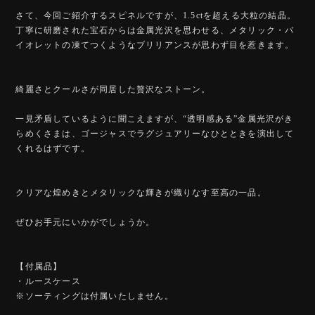
さて、今回ご紹介するスピネルですが、1.5ctを超える大粒の結晶。
丁寧に研磨された宝石からは金属光沢を思わせる、メタリック・バ
イオレットの凍てつくようなブリリアンスが思わず目を惹きます。
綺麗さとクールさが同居した贅沢なストーン。
一見矛盾しているように聞こえますが、“透明感ある”金属光沢がき
らめくさまは、ゴージャスでラグジュアリーなひとときを演出して
くれるはずです。
クリアな煌めきとメタリックな輝きが織りなす至高の一品。
ぜひお手元にいかがでしょうか。
【付属品】
・ルースケース
※ソーティングは付属いたしません。