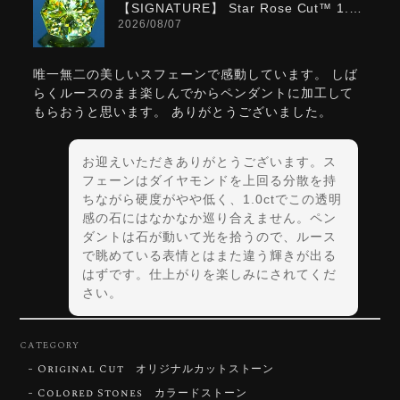
【SIGNATURE】 Star Rose Cut™️ 1.0ct Natural Green Sphene
2026/08/07
唯一無二の美しいスフェーンで感動しています。 しば
らくルースのまま楽しんでからペンダントに加工して
もらおうと思います。 ありがとうございました。
お迎えいただきありがとうございます。ス
フェーンはダイヤモンドを上回る分散を持
ちながら硬度がやや低く、1.0ctでこの透明
感の石にはなかなか巡り合えません。ペン
ダントは石が動いて光を拾うので、ルース
で眺めている表情とはまた違う輝きが出る
はずです。仕上がりを楽しみにされてくだ
さい。
CATEGORY
Original Cut オリジナルカットストーン
【DISCOVERY】Star Rose Cut™️ 0.72ct Natural Blue Zircon
Colored Stones カラードストーン
2026/07/30