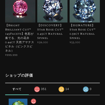
【Bright
【DISCOVERY】
【SIGNATURE】
Brilliant Cut™️
Star Rose Cut™️
Star Rose Cut™️
145Facets】色彩が
0.45ct Natural
0.59ct Natural
奏でる、光の花弁
Spinel
Spinel
0.44ct 天然アヤナス
¥39,000
¥53,000
ピネル（ピンクスピ
ネル）
¥999,999
ショップの評価
すべて
351
14
0