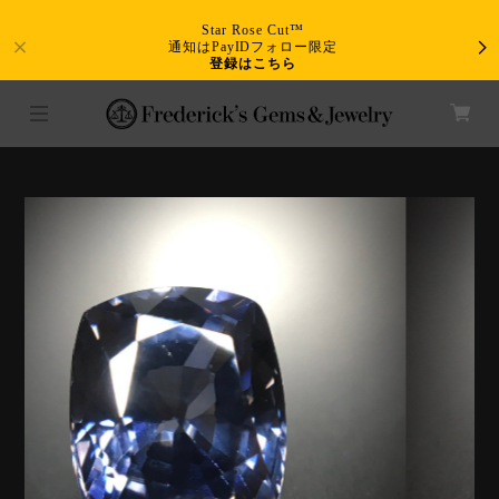
Star Rose Cut™
通知はPayIDフォロー限定
登録はこちら