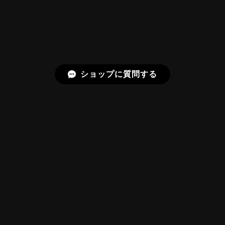
動しております。 この度はありがとうございました。
お迎えいただきありがとうございます。
「ウルウルとギラギラを一度に」——まさ
にその両立を狙って設計したカットですの
で、そう感じていただけたことがなにより
ショップに質問する
です。Star Rose Cut™ は中心から外へ広
がる構成で、スフェーン特有の強い分散を
やわらかく受け止めるようにしています。
長くお楽しみいただけますように。
【DISCOVERY】 Bright Brilliant Cut®︎ “145 Facets” 0.45ct Natural Sphene
プライバシーポリシー
特定商取引法に基づく表記
2026/07/21
久しぶりに買えました。 相変わらずギラッギラで素晴
らしいです！
©Frederick’s Gems&Jewelry