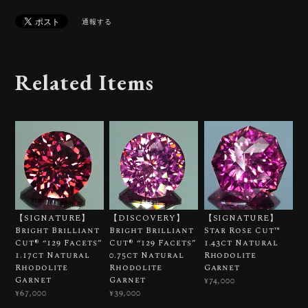
通報する
Related Items
【SIGNATURE】
【DISCOVERY】
【SIGNATURE】
Bright Brilliant
Bright Brilliant
Star Rose Cut™️
Cut®︎ “129 Facets”
Cut®︎ “129 Facets”
1.43ct Natural
1.17ct Natural
0.75ct Natural
Rhodolite
Rhodolite
Rhodolite
Garnet
Garnet
Garnet
¥74,000
¥67,000
¥39,000