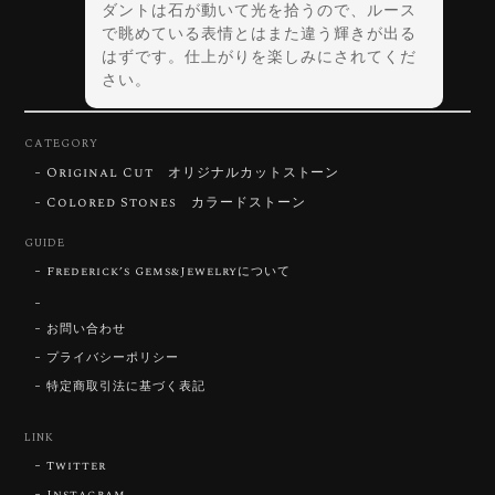
ダントは石が動いて光を拾うので、ルース
で眺めている表情とはまた違う輝きが出る
はずです。仕上がりを楽しみにされてくだ
さい。
CATEGORY
Original Cut オリジナルカットストーン
【DISCOVERY】Star Rose Cut™️ 0.72ct Natural Blue Zircon
Colored Stones カラードストーン
2026/07/30
GUIDE
Frederick’s Gems&Jewelryについて
【SIGNATURE】 Star Rose Cut™️ 0.48ct Natural Sphene
2026/07/25
お問い合わせ
プライバシーポリシー
特定商取引法に基づく表記
【DISCOVERY】Star Rose Cut™️ 0.87ct Natural Blue Zircon
LINK
2026/07/23
Twitter
Instagram