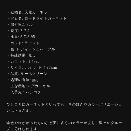
・鉱物名: 天然ガーネット
・宝石名: ロードライトガーネット
・屈折率:1.760
・硬度: 7-7.5
・比重: 3.7-3.95
・カット: ラウンド
・色: レディッシュパープル
・特殊効果: 無し
・カラット: 1.47ct
・サイズ: 6.53-6.49×4.87mm
・品質: ルーペクリーン
・処理の有無: 無し
・主な産地:マダガスカル
・入手先：バンコク
ひとことにガーネットといっても、その輝きやカラーバリエーショ
ンはさまざま。
緋色や緑がかったものなど実に多くのカラーがあり、数々のグルー
プに分けられます。