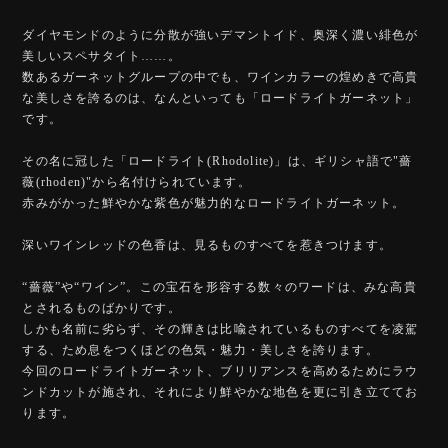
ダイヤモンドのように分散が強いデマントイド、奥深く濃い緋色が
美しいスペサタイト……。
数あるガーネットグループの中でも、ワインカラーの煌めきで高貴
な美しさを誇るのは、なんといっても「ロードライトガーネット」
です。
その名に冠した「ロードライト(Rhodolite)」は、ギリシャ語で"薔
薇(rhoden)"から名付けられています。
赤みがかった鮮やかな紫色が魅力的なロードライトガーネット。
深いワインレッドの色香は、見るものすべてを惹きつけます。
“薔薇”や“ワイン”。この宝石を形容する数々のワードは、みな高貴
とされるものばかりです。
しかも名前に劣らず、その輝きは比喩されているものすべてを凌駕
する、ため息をつくほどの色気・魅力・美しさを誇ります。
今回のロードライトガーネット、ブリリアンスを高めるためにラウ
ンドカットが施され、それにより鮮やかな地色を更に引き立ててお
ります。