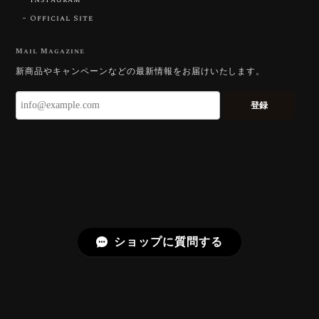
Official Site
【DISCOVERY】Star Rose Cut™️ 0.51ct Natural Sphene
2026/07/23
Mail Magazine
新商品やキャンペーンなどの最新情報をお届けいたします。
ずっと待ち望んでいたカットを運よく購入できて嬉し
いです。 ウルウルとギラギラを一度に見ることができ
登録
る不思議なカットだと感じました。強い煌めきだけで
はないスフェーンの新たな一面を知ることができて感
動しております。 この度はありがとうございました。
お迎えいただきありがとうございます。
「ウルウルとギラギラを一度に」——まさ
にその両立を狙って設計したカットですの
で、そう感じていただけたことがなにより
ショップに質問する
です。Star Rose Cut™ は中心から外へ広
がる構成で、スフェーン特有の強い分散を
やわらかく受け止めるようにしています。
長くお楽しみいただけますように。