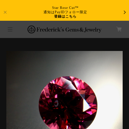
Star Rose Cut™
通知はPayIDフォロー限定
登録はこちら