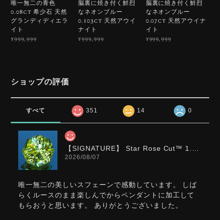
唯一無二の青色
脳裏に焼き付く鮮烈
脳裏に焼き付く鮮烈
0.08ct 希少石 天然
なネオンブルー
なネオンブルー
グランディディエラ
0.103ct 天然アウイ
0.07ct 天然アウイナ
イト
ナイト
イト
¥999,999
¥999,999
¥999,999
ショップの評価
すべて
351
14
0
【SIGNATURE】 Star Rose Cut™️ 1.0ct Natural Green Sphene
2026/08/07
唯一無二の美しいスフェーンで感動しています。 しば
らくルースのまま楽しんでからペンダントに加工して
もらおうと思います。 ありがとうございました。