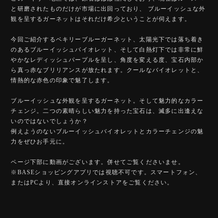
と研磨されたものだけが市場に出回っており、 ブルーイッシュな外
観を呈するガーネットはそれだけ希少ということが伺えます。
今回ご紹介するベキリーブルーガーネット、太陽光下では落ち着き
のあるブルーイッシュバイオレット、そして白熱灯下では非常に鮮
やかなレディッシュパープルを呈し、角度を変える度、宝石内部か
ら真っ赤なブリリアンスが放たれます。クールなバイオレットと、
情熱的な赤色の印象で魅了します。
ブルーイッシュな外観を呈するガーネット。そして魅力的なカラー
チェンジ。二つの素晴らしい魅力を持った宝石は、滅多に出逢えな
いのではないでしょうか？
例えようのないブルーイッシュバイオレットとカラーチェンジの魅
力をぜひお手元に。
ページ下部に動画がございます。併せてご覧くださいませ。
※BASEショッピングアプリでは視聴不可です。スマートフォン、
またはPCより、直接オンラインストアをご覧ください。