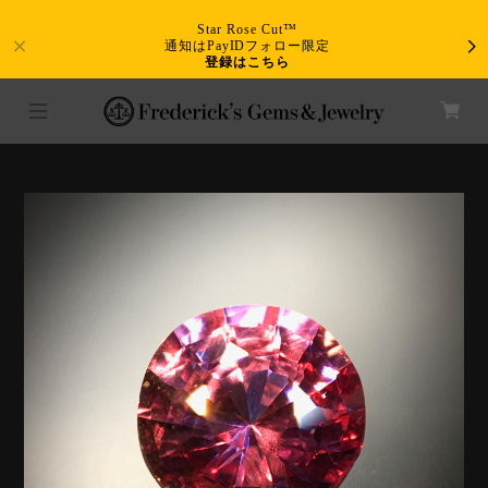
Star Rose Cut™
通知はPayIDフォロー限定
登録はこちら