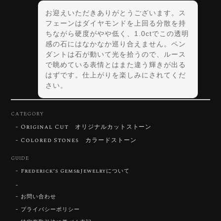
お迎えいただきありがとうございます。ス
フェーンはダイヤモンドを上回る分散を持
ちながら硬度がやや低く、1.0ctでこの透明
感の石にはなかなか巡り合えません。ペン
ダントは石が動いて光を拾うので、ルース
で眺めている表情とはまた違う輝きが出る
はずです。仕上がりを楽しみにされてくだ
さい。
CATEGORY
Original Cut オリジナルカットストーン
【DISCOVERY】Star Rose Cut™️ 0.72ct Natural Blue Zircon
Colored Stones カラードストーン
2026/07/30
GUIDE
Frederick’s Gems&Jewelryについて
【SIGNATURE】 Star Rose Cut™️ 0.48ct Natural Sphene
2026/07/25
お問い合わせ
プライバシーポリシー