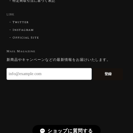
特定商取引法に基づく表記
【DISCOVERY】Star Rose Cut™️ 0.87ct Natural Blue Zircon
LINK
2026/07/23
Twitter
Instagram
Official Site
【DISCOVERY】Star Rose Cut™️ 0.51ct Natural Sphene
2026/07/23
Mail Magazine
新商品やキャンペーンなどの最新情報をお届けいたします。
ずっと待ち望んでいたカットを運よく購入できて嬉し
いです。 ウルウルとギラギラを一度に見ることができ
登録
る不思議なカットだと感じました。強い煌めきだけで
はないスフェーンの新たな一面を知ることができて感
動しております。 この度はありがとうございました。
お迎えいただきありがとうございます。
「ウルウルとギラギラを一度に」——まさ
にその両立を狙って設計したカットですの
で、そう感じていただけたことがなにより
ショップに質問する