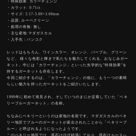
・特殊効果: カラーチェンジ
・カラット: 0.71ct
・サイズ: 5.17-5.09×3.69mm
・品質: ルーペクリーン
・処理の有無: 無し
・主な産地:マダガスカル
・入手先：バンコク
レッドはもちろん、ワインカラー、オレンジ、パープル、グリーン
など、 様々な色彩と輝きで私たちを魅力してくれる、おなじみガー
ネット。中には「カラーチェンジ」といった光学的な”特殊効果”を
持するガーネットも存在します。
今回ご紹介するのは、「カラーチェンジ」の他に、もう一つの素晴
らしい魅力を持ったガーネットをご紹介いたします。
1990年に初めて発見され、そしていつのまにか定着していた「ベキ
リーブルーガーネット」の名称。
ちなみにベキリーというのは産地の名前です。マダガスカルのベキ
リー地区でブルーのガーネットが産出されたことから「ベキリーブ
ルー」と呼ばれるようになったようです。
このベキリー地区では、原石はほぼ枯渇しており、現在はルースへ