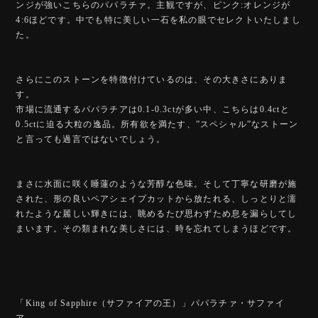
ンジが強いこちらのパパラチァ。主観ですが、ピンク:オレンジが
4:6ほどです。中でも特に美しい一石を私の眼でセレクトいたしまし
た。
さらにこのストーンを特徴付けているのは、その大きさにありま
す。
市場に流通するパパラチアは0.1-0.3ctが多い中、こちらは0.4ctと
0.5ctに迫る大粒の逸品。所有欲を満たす、”スペシャル”なストーン
と言っても過言ではないでしょう。
まさに水面に咲く睡蓮のような芳醇な色味。そして丁寧な研磨が施
された、形の良いペアシェイプカットから放たれる、しっとりと濡
れたような麗しい輝きには、眺めるたび思わずため息を漏らしてし
まいます。その類まれな美しさには、時を忘れてしまうほどです。
「King of Sapphire（サファイアの王）」パパラチァ・サファイ
ア。