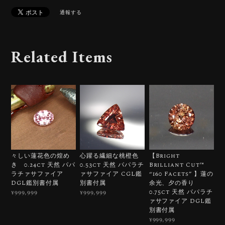
通報する
Related Items
々しい蓮花色の煌め
心躍る繊細な桃橙色
【Bright
き 0.24ct 天然 パパ
0.53ct 天然 パパラチ
Brilliant Cut™️
ラチァサファイア
ァサファイア CGL鑑
“160 Facets” 】蓮の
DGL鑑別書付属
別書付属
余光、夕の香り
0.75ct 天然 パパラチ
¥999,999
¥999,999
ァサファイア DGL鑑
別書付属
¥999,999