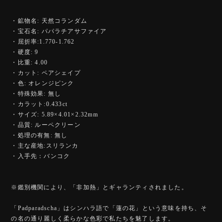
・鉱物名: 天然コランダム
・宝石名: パパラチアサファイア
・屈折率:1.770-1.762
・硬度: 9
・比重: 4.00
・カット: ペアシェイプ
・色: オレンジピンク
・特殊効果: 無し
・カラット:0.433ct
・サイズ: 5.89×4.01×2.32mm
・品質: ルーペクリーン
・処理の有無: 無し
・主な産地:スリランカ
・入手先：バンコク
※鑑別機関により、「非加熱」とギャランティされました。
「Padparadscha」はシンハラ語で「蓮の花」という意味を持ち、そ
の名の通り麗しく柔らかな色彩で私たちを魅了します。