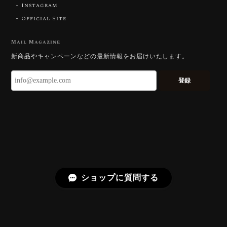
Instagram
Official Site
【DISCOVERY】Star Rose Cut™️ 0.51ct Natural Sphene
2026/07/23
Mail Magazine
新商品やキャンペーンなどの最新情報をお届けいたします。
ずっと待ち望んでいたカットを運よく購入できて嬉し
いです。 ウルウルとギラギラを一度に見ることができ
登録
る不思議なカットだと感じました。強い煌めきだけで
はないスフェーンの新たな一面を知ることができて感
動しております。 この度はありがとうございました。
お迎えいただきありがとうございます。
「ウルウルとギラギラを一度に」——まさ
にその両立を狙って設計したカットですの
で、そう感じていただけたことがなにより
ショップに質問する
です。Star Rose Cut™ は中心から外へ広
がる構成で、スフェーン特有の強い分散を
やわらかく受け止めるようにしています。
長くお楽しみいただけますように。