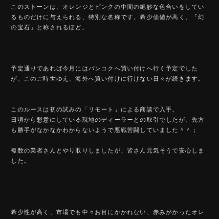
このストーンは、オレンジとピンクの中間の絶妙な色合いをしてい
るものだけに与えられる、特別な名称です。希少価値が高く、「幻
の宝石」と称されるほど。
予定通りであれば今月にはバンコクへ買い付けへ行く予定でした
が、このご時世ゆえ、海外へ買い付けに行けない日々が続きます。
このルースは初の試みの「リモート」による商談で入手。
日頃から懇意にしている現地のディーラーとの取引でしたが、先方
も勝手がなかなかわからないようで悪戦苦闘していました＾＾；
複数の業者さんとやり取りしましたが、皆さん元気そうで安心しま
した。
希少性が高く、市場でも中々お目にかかれない、赤みがかったオレ