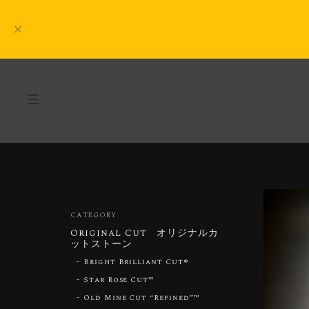
CATEGORY
Original Cut オリジナルカ
ットストーン
Bright Brilliant Cut®︎
Star Rose Cut™︎
Old Mine Cut “Refined”™︎