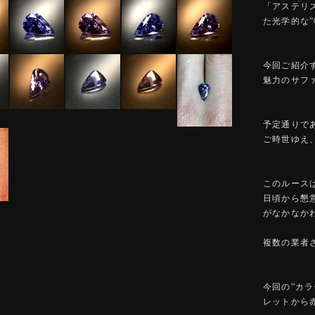
「アステリ
た光学的な
今回ご紹介
魅力のサフ
予定通りで
ご時世ゆえ
このルース
日頃から懇
がなかなか
複数の業者
今回の”カ
レットから