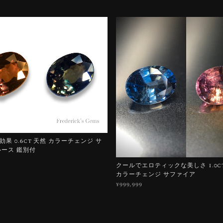
果 0.6ct 天然 カラーチェンジ サ
ルース 鑑別付
クールでエロティックな美しさ 1.0ct
カラーチェンジ サファイア
¥999,999