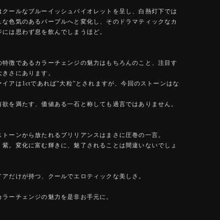
はクールなブルーイッシュバイオレットを呈し、白熱灯下では
ュな色気のあるパープルへと変化し、そのドラマティックなカ
ジには思わず息を飲んでしまうほど。
の特徴であるカラーチェンジの魅力はもちろんのこと、注目す
大きさにあります。
イアは1ctであれば”大粒”とされますが、今回のストーンはな
有欲を満たす、価値ある一石と称しても過言ではありません。
ストーンから放たれるブリリアンスはまさに圧巻の一言。
、紫。変化に富む輝きに、魅了されることは間違いないでしょ
イアだけが持つ、クールでエロティックな美しさ。
カラーチェンジの魅力を是非お手元に。