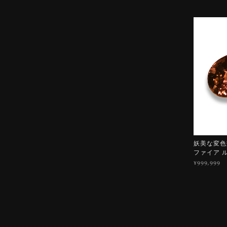
妖美な変色効
ファイア 
¥999,999