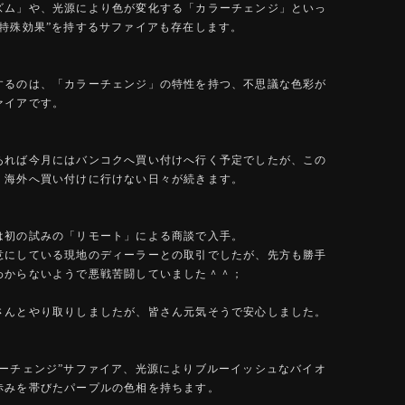
ズム」や、光源により色が変化する「カラーチェンジ」といっ
”特殊効果”を持するサファイアも存在します。
するのは、「カラーチェンジ」の特性を持つ、不思議な色彩が
ァイアです。
あれば今月にはバンコクへ買い付けへ行く予定でしたが、この
、海外へ買い付けに行けない日々が続きます。
は初の試みの「リモート」による商談で入手。
意にしている現地のディーラーとの取引でしたが、先方も勝手
わからないようで悪戦苦闘していました＾＾；
さんとやり取りしましたが、皆さん元気そうで安心しました。
ラーチェンジ”サファイア、光源によりブルーイッシュなバイオ
赤みを帯びたパープルの色相を持ちます。