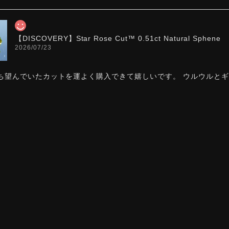
【DISCOVERY】Star Rose Cut™️ 0.51ct Natural Sphene
2026/07/23
ち望んでいたカットを運よく購入できて嬉しいです。 ウルウルと
た。強い煌めきだけではないスフェーンの新たな一面を知ることが
お迎えいただきありがとうございます。「ウルウルとギラギラ
カットですので、そう感じていただけたことがなによりです。Sta
スフェーン特有の強い分散をやわらかく受け止めるようにして
【DISCOVERY】 Bright Brilliant Cut®︎ “145 Facets” 0.45ct
2026/07/21