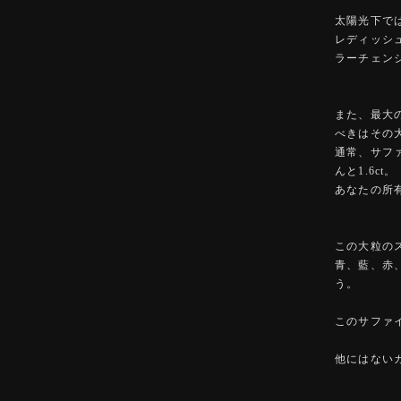
太陽光下で
レディッシ
ラーチェン
また、最大
べきはその
通常、サファ
んと1.6ct。
あなたの所
この大粒の
青、藍、赤
う。
このサファ
他にはない