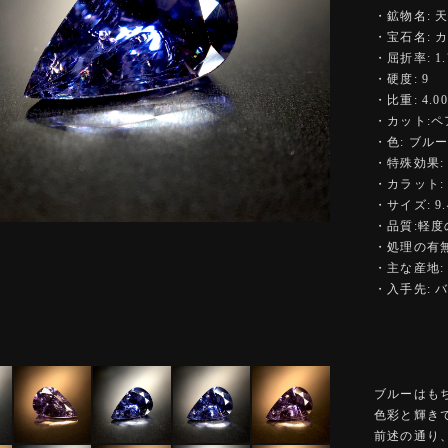
・鉱物名: 
・宝石名: 
・屈折率: 1.7
・硬度: 9
・比重: 4.00
・カット:
・色: ブル
・特殊効果:
・カラット: 1
・サイズ: 9.4
・品質:軽
・処理の有無
・主な産地:
・入手先: 
ブルーはも
色彩と輝き
前述の通り