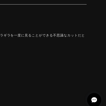
ギラギラを一度に見ることができる不思議なカットだと
できて感動しております。 この度はありがとうござい
を一度に」——まさにその両立を狙って設計した
r Rose Cut™ は中心から外へ広がる構成で、
います。長くお楽しみいただけますように。
 Natural Sphene