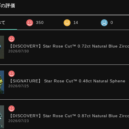
プの評価
べて
350
14
0
【DISCOVERY】Star Rose Cut™️ 0.72ct Natural Blue Zirc
2026/07/30
【SIGNATURE】 Star Rose Cut™️ 0.48ct Natural Sphene
2026/07/25
【DISCOVERY】Star Rose Cut™️ 0.87ct Natural Blue Zirc
2026/07/23