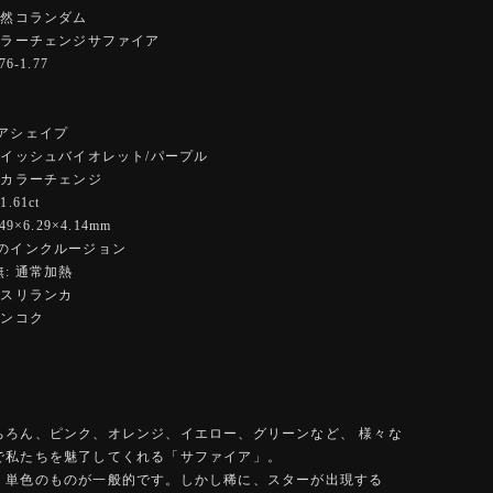
天然コランダム
カラーチェンジサファイア
6-1.77
ペアシェイプ
ーイッシュバイオレット/パープル
 カラーチェンジ
.61ct
9×6.29×4.14mm
度のインクルージョン
: 通常加熱
 スリランカ
バンコク
ちろん、ピンク、オレンジ、イエロー、グリーンなど、 様々な
で私たちを魅了してくれる「サファイア」。
、単色のものが一般的です。しかし稀に、スターが出現する