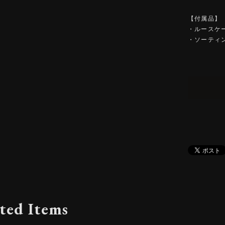
【付属品】
・ルースケ
・ソーティ
ted Items