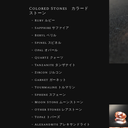
Colored Stones カラード
ストーン
Ruby ルビー
Sapphire サファイア
Beryl ベリル
Spinel スピネル
Opal オパール
Quartz クォーツ
Tanzanite タンザナイト
Zircon ジルコン
Garnet ガーネット
Tourmaline トルマリン
Sphene スフェーン
Moon Stone ムーンストーン
Other Stones レアストーン
Topaz トパーズ
Alexandrite アレキサンドライト