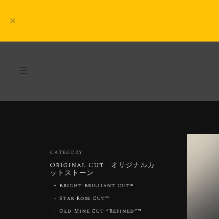
CATEGORY
Original Cut オリジナルカ
ットストーン
Bright Brilliant Cut®︎
Star Rose Cut™︎
Old Mine Cut “Refined”™︎