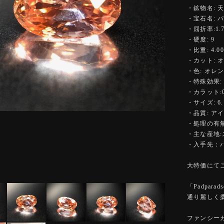
・鉱物名: 
・宝石名: 
・屈折率:1.77
・硬度: 9
・比重: 4.00
・カット: 
・色: オレ
・特殊効果:
・カラット:0.
・サイズ: 6.1
・品質: 
・処理の有無
・主な産地
・入手先：
大特価にて
「Padpa
通り麗しく
ファンシー