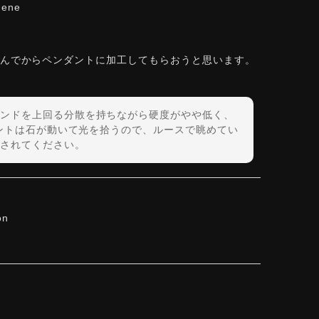
hene
しんでからペンダントに加工してもらおうと思います。
ンドを上回る分散を持ちながら硬度がやや低く、
ダントは石が動いて光を拾うので、ルースで眺めてい
されてください。
on