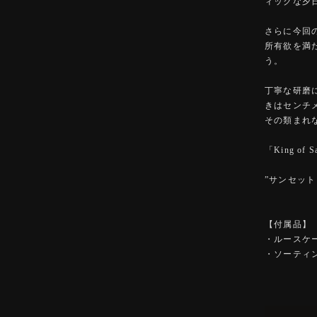
ィックな夕
さらに今回の
所有欲を満
う。
丁寧な研磨
きはセンチ
その類まれ
「King o
”サンセッ
【付属品】
・ルースケ
・ソーティ