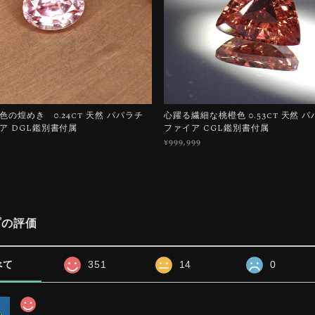
の煌めき 0.24ct 天然 パパラチ
心躍る繊細な桃橙色 0.53ct 天然 
ア DGL鑑別書付属
ファイア CGL鑑別書付属
¥999,999
プの評価
べて
351
14
0