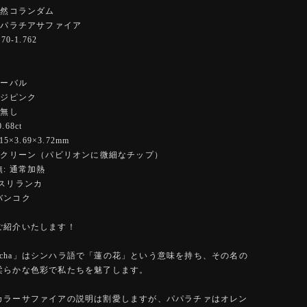
天然コランダム
パパラチアサファイア
0-1.762
オーバル
ンジピンク
 無し
68ct
5×3.69×3.72mm
アイクリーン（パビリオンに微細なチップ）
: 通常加熱
:スリランカ
バンコク
ご紹介いたします！
radscha」はシンハラ語で「蓮の花」という意味を持ち、その名の
柔らかな色彩で私たちを魅了します。
カラーサファイアの説明は割愛しますが、パパラチァはオレン