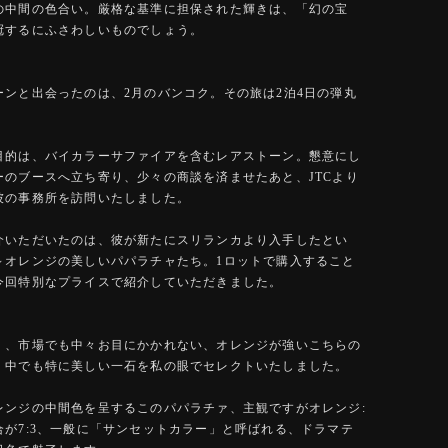
の中間の色合い。厳格な基準に担保された輝きは、「幻の宝
冠するにふさわしいものでしょう。
ーンと出会ったのは、2月のバンコク。その旅は2泊4日の弾丸
目的は、バイカラーサファイアを含むレアストーン。懇意にし
ーのブースへ立ち寄り、少々の商談を済ませたあと、JTCより
彼の事務所を訪問いたしました。
介いただいたのは、彼が新たにスリランカより入手したとい
～オレンジの美しいパパラチャたち。1ロットで購入すること
今回特別なプライスで紹介していただきました。
く、市場でも中々お目にかかれない、オレンジが強いこちらの
。中でも特に美しい一石を私の眼でセレクトいたしました。
レンジの中間色を呈するこのパパラチァ、主観ですがオレンジ:
合が7:3、一般に「サンセットカラー」と呼ばれる、ドラマテ