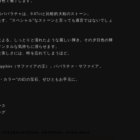
日色で魅了します。
パパラチャは、0.67ctと比較的大粒のストーン。
たす、”スペシャル”なストーンと言っても過言ではないでしょ
による、しっとりと濡れたような麗しい輝き。その夕日色の輝
メンタルな気持ちに浸らせます。
な美しさには、時を忘れてしまうほど。
f Sapphire（サファイアの王）」パパラチァ・サファイア。
ト・カラー”の幻の宝石、ぜひともお手元に。
ース
ング
International shipping available