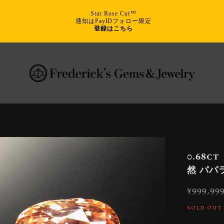
Star Rose Cut™
通知はPayIDフォロー限定
登録はこちら
0.68
然 パパ
¥999,99
SOLD OUT