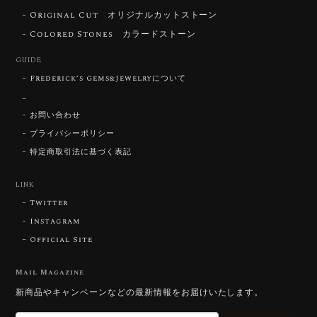
Original Cut オリジナルカットストーン
【DISCOVERY】Star Rose Cut™️ 0.72ct Natural Blue Zircon
Colored Stones カラードストーン
2026/07/30
GUIDE
Frederick’s Gems&Jewelryについて
【SIGNATURE】 Star Rose Cut™️ 0.48ct Natural Sphene
2026/07/25
お問い合わせ
プライバシーポリシー
特定商取引法に基づく表記
【DISCOVERY】Star Rose Cut™️ 0.87ct Natural Blue Zircon
LINK
2026/07/23
Twitter
Instagram
Official Site
【DISCOVERY】Star Rose Cut™️ 0.51ct Natural Sphene
2026/07/23
Mail Magazine
新商品やキャンペーンなどの最新情報をお届けいたします。
ずっと待ち望んでいたカットを運よく購入できて嬉し