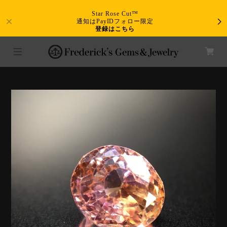
Star Rose Cut™
通知はPayIDフォロー限定
登録はこちら