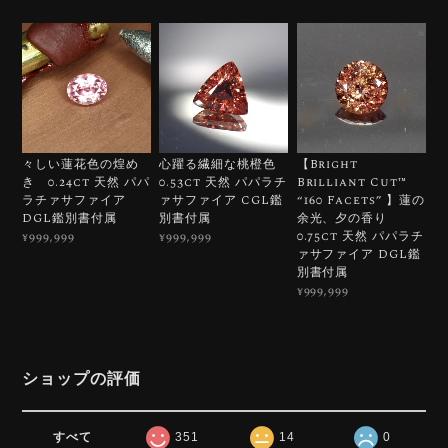
々しい蓮花色の煌め
心躍る繊細な桃橙色
【Bright
き 0.24ct 天然 パパ
0.53ct 天然 パパラチ
Brilliant Cut™️
ラチァサファイア
ァサファイア CGL鑑
“160 Facets” 】蓮の
DGL鑑別書付属
別書付属
余光、夕の香り
0.75ct 天然 パパラチ
¥999,999
¥999,999
ァサファイア DGL鑑
別書付属
¥999,999
ショップの評価
すべて
351
14
0