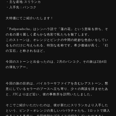
・主な産地:スリランカ
・入手先：バンコク
大特価にてご紹介いたします！
「Padparadscha」はシンハラ語で「蓮の花」という意味を持ち、そ
の名の通り麗しく柔らかな色彩で私たちを魅了します。
このストーンは、オレンジとピンクの中間の絶妙な色合いをしてい
るものだけに与えられる、特別な名称です。希少価値が高く、「幻
の宝石」と称されるほど。
今回のストーンと出会ったのは、2月のバンコク。その旅は2泊4日
の弾丸ツアー。
今回の旅の目的は、バイカラーサファイアを含むレアストーン。懇
意にしているセラーのブースへ立ち寄り、少々の商談を済ませたあ
と、JTCよりほど近い、彼の事務所を訪問いたしました。
そこでご紹介いただいたのは、彼が新たにスリランカより入手した
という、ピンク～オレンジの美しいパパラチャたち。1ロットで購入
することを条件に、今回特別なプライスで紹介していただきまし