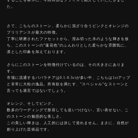
た。
さて、こちらのストーン、柔らかに混ざり合うピンクとオレンジの
ブリリアンスが最大の特徴。
丁寧に研磨されたファセットから、澄み切った氷のような輝きを放
ち、このストーンの”蓮花色”のふんわりとした柔らかな雰囲気に、
凛とした印象を加えております。
さらにこのストーンを特徴付けているのは、その大きさにありま
す。
市場に流通するパパラチアは0.1-0.3ctが多い中、こちらは1ctアップ
と非常に大粒の逸品。所有欲を満たす、”スペシャル”なストーンと
言っても過言ではないでしょう。
オレンジ、そしてピンク。
数多のワーディングで形容しても追いつけない、言い表せない、こ
のストーンの魅惑的な美しさ。
この美しい輝きは、人工的には決して造れません。まさに、自然が
創り上げた芸術品です。