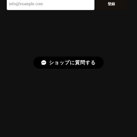
いです。 ウルウルとギラギラを一度に見ることができ
登録
る不思議なカットだと感じました。強い煌めきだけで
はないスフェーンの新たな一面を知ることができて感
動しております。 この度はありがとうございました。
お迎えいただきありがとうございます。
「ウルウルとギラギラを一度に」——まさ
にその両立を狙って設計したカットですの
で、そう感じていただけたことがなにより
ショップに質問する
です。Star Rose Cut™ は中心から外へ広
がる構成で、スフェーン特有の強い分散を
やわらかく受け止めるようにしています。
長くお楽しみいただけますように。
【DISCOVERY】 Bright Brilliant Cut®︎ “145 Facets” 0.45ct Natural Sphene
プライバシーポリシー
特定商取引法に基づく表記
2026/07/21
久しぶりに買えました。 相変わらずギラッギラで素晴