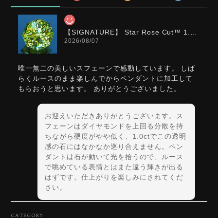
【SIGNATURE】 Star Rose Cut™️ 1.0ct Natural Green Sphene
2026/08/07
唯一無二の美しいスフェーンで感動しています。 しば
らくルースのまま楽しんでからペンダントに加工して
もらおうと思います。 ありがとうございました。
お迎えいただきありがとうございます。ス
フェーンはダイヤモンドを上回る分散を持
ちながら硬度がやや低く、1.0ctでこの透明
感の石にはなかなか巡り合えません。ペン
ダントは石が動いて光を拾うので、ルース
で眺めている表情とはまた違う輝きが出る
はずです。仕上がりを楽しみにされてくだ
さい。
CATEGORY