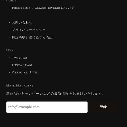
GUIDE
Frederick’s Gems&Jewelryについて
【SIGNATURE】 Star Rose Cut™️ 0.48ct Natural Sphene
2026/07/25
お問い合わせ
プライバシーポリシー
特定商取引法に基づく表記
【DISCOVERY】Star Rose Cut™️ 0.87ct Natural Blue Zircon
LINK
2026/07/23
Twitter
Instagram
Official Site
【DISCOVERY】Star Rose Cut™️ 0.51ct Natural Sphene
2026/07/23
Mail Magazine
新商品やキャンペーンなどの最新情報をお届けいたします。
ずっと待ち望んでいたカットを運よく購入できて嬉し
いです。 ウルウルとギラギラを一度に見ることができ
登録
る不思議なカットだと感じました。強い煌めきだけで
はないスフェーンの新たな一面を知ることができて感
動しております。 この度はありがとうございました。