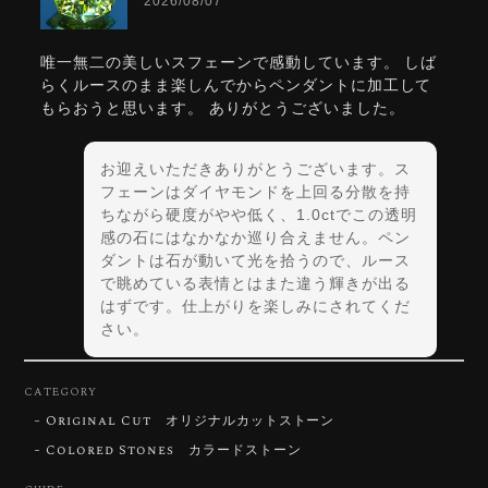
2026/08/07
唯一無二の美しいスフェーンで感動しています。 しば
らくルースのまま楽しんでからペンダントに加工して
もらおうと思います。 ありがとうございました。
お迎えいただきありがとうございます。ス
フェーンはダイヤモンドを上回る分散を持
ちながら硬度がやや低く、1.0ctでこの透明
感の石にはなかなか巡り合えません。ペン
ダントは石が動いて光を拾うので、ルース
で眺めている表情とはまた違う輝きが出る
はずです。仕上がりを楽しみにされてくだ
さい。
CATEGORY
Original Cut オリジナルカットストーン
【DISCOVERY】Star Rose Cut™️ 0.72ct Natural Blue Zircon
Colored Stones カラードストーン
2026/07/30