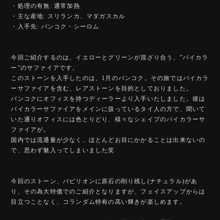
・処理の有無: 通常加熱
・主な産地: スリランカ、マダガスカル
・入手先: バンコク・シーロム
今回ご紹介するのは、イエローとグリーンが混ざり合う、”バイカラ
ー”のサファイアです。
このストーンを入手したのは、1月のバンコク。その旅ではバイカラ
ーサファイアを含む、レアストーンを目的としておりました。
バンコクにオフィスを持つディーラーより入手いたしました。彼は
バイカラーサファイアをメインに扱っているタイ人の方で、聞いて
いた通りオフィスには色とりどり、様々なシェイプのバイカラーサ
ファイアが。
国内では流通量が少なく、ほとんどお目にかかることは出来ないの
で、思わず魅入ってしまいました笑
今回のストーン、パビリオンに原石の削り残し(ナチュラル)があ
り、その為大特価でのご紹介となりますが、フェイスアップからは
目立つことなく、コランダム特有の高い輝きが楽しめます。