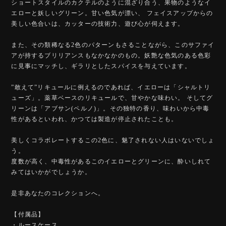
ショートスタイルのカクテルのように混ざり合う、果物のようなイ
エローと妖しいグリーン。甘い色気が漂い、 フェイスアップからの
美しい色合いは、カッターの技術力、遊び心が伺えます。
また、その類稀なる2色のパターンもさることながら、このサファイ
アが持するブリリアンスもなかなかのもの。妖艶な色気のある色彩
に見事にマッチし、ギラリとしたスパイスを与えています。
”敢えて”リキュールに例えるのであれば、イエローは「シャルトリ
ューズ」。薬草ベースのリキュールで、甘やかな味わい。 そしてグ
リーンは「アブサン(ペルノ)」。その独特の香り、味わいから中毒
性があるといわれ、かつては製造が停止されたことも。
美しくコラボレートするこの2色に、魅了されない人はいないでしょ
う。
度数が高く、中毒性があるこのイエローとグリーンに、酔いしれて
みてはいかがでしょうか。
是非あなたのコレクションへ。
【付属品】
・ルースケース