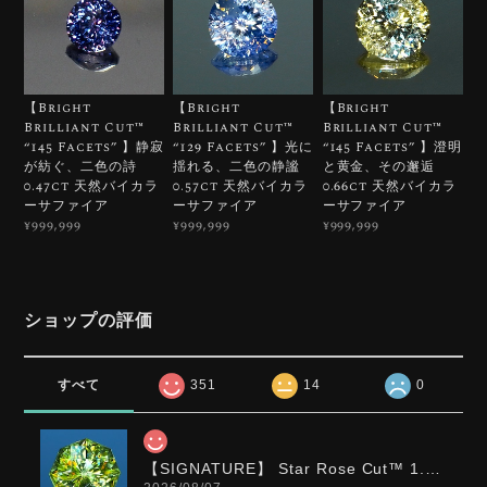
【Bright
【Bright
【Bright
Brilliant Cut™️
Brilliant Cut™️
Brilliant Cut™️
“145 Facets” 】静寂
“129 Facets” 】光に
“145 Facets” 】澄明
が紡ぐ、二色の詩
揺れる、二色の静謐
と黄金、その邂逅
0.47ct 天然バイカラ
0.57ct 天然バイカラ
0.66ct 天然バイカラ
ーサファイア
ーサファイア
ーサファイア
¥999,999
¥999,999
¥999,999
ショップの評価
すべて
351
14
0
【SIGNATURE】 Star Rose Cut™️ 1.0ct Natural Green Sphene