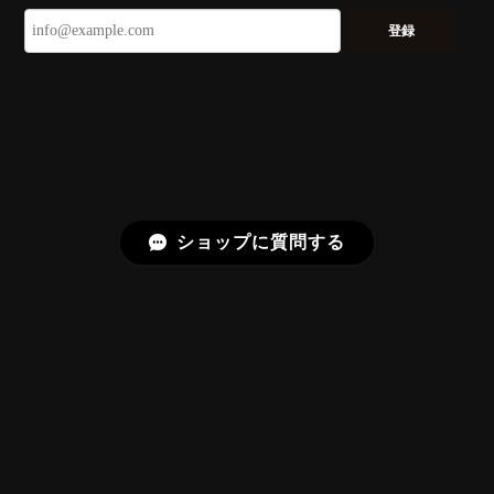
ずっと待ち望んでいたカットを運よく購入できて嬉し
いです。 ウルウルとギラギラを一度に見ることができ
登録
る不思議なカットだと感じました。強い煌めきだけで
はないスフェーンの新たな一面を知ることができて感
動しております。 この度はありがとうございました。
お迎えいただきありがとうございます。
「ウルウルとギラギラを一度に」——まさ
にその両立を狙って設計したカットですの
で、そう感じていただけたことがなにより
ショップに質問する
です。Star Rose Cut™ は中心から外へ広
がる構成で、スフェーン特有の強い分散を
やわらかく受け止めるようにしています。
長くお楽しみいただけますように。
【DISCOVERY】 Bright Brilliant Cut®︎ “145 Facets” 0.45ct Natural Sphene
プライバシーポリシー
特定商取引法に基づく表記
2026/07/21