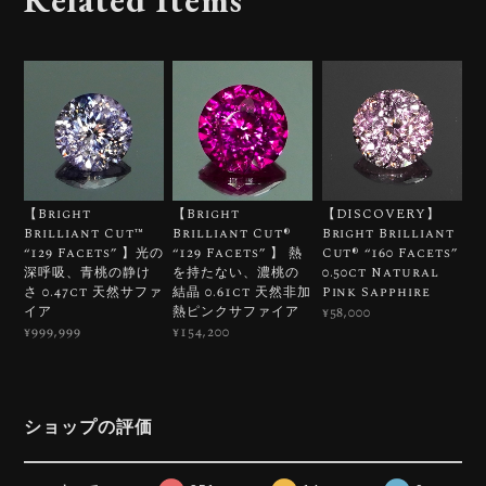
Related Items
【Bright
【Bright
【DISCOVERY】
Brilliant Cut™️
Brilliant Cut®︎
Bright Brilliant
“129 Facets” 】光の
“129 Facets” 】 熱
Cut®︎ “160 Facets”
深呼吸、青桃の静け
を持たない、濃桃の
0.50ct Natural
さ 0.47ct 天然サファ
結晶 0.61ct 天然非加
Pink Sapphire
イア
熱ピンクサファイア
¥58,000
¥999,999
¥154,200
ショップの評価