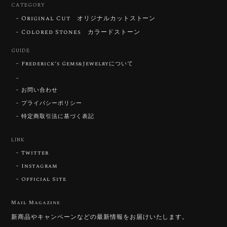
CATEGORY
Original Cut オリジナルカットストーン
【DISCOVERY】Star Rose Cut™️ 0.72ct Natural Blue Zircon
Colored Stones カラードストーン
2026/07/30
GUIDE
Frederick’s Gems&Jewelryについて
【SIGNATURE】 Star Rose Cut™️ 0.48ct Natural Sphene
2026/07/25
お問い合わせ
プライバシーポリシー
特定商取引法に基づく表記
【DISCOVERY】Star Rose Cut™️ 0.87ct Natural Blue Zircon
LINK
2026/07/23
Twitter
Instagram
Official Site
【DISCOVERY】Star Rose Cut™️ 0.51ct Natural Sphene
2026/07/23
Mail Magazine
新商品やキャンペーンなどの最新情報をお届けいたします。