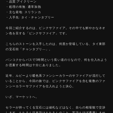
・品質:アイクリーン
・処理の有無: 通常加熱
・主な産地: スリランカ
・入手先: タイ・チャンタブリー
今回ご紹介するのは、ピンクサファイア。その中でも鮮やかなネオ
ン色を呈する「ピンクサファイア」です。
こちらのストーンを入手したのは、何度か登場している、タイ東部
の宝石街「チャンタブリ―」。
バンコクからバスで5時間という長い道のりなので、何を仕入れよう
か思案する時間は十分にありました。
近年、ルビーより暖色系ファンシーカラーのサファイアが流行して
いることから、今回の旅では、ピンクサファイアを含む複数のファ
ンシーカラーサファイアを仕入れようと決心。
いざ、マーケットへ。
セラーが持ってくる宝石には値札などはなく、自らの相場観で交渉
します。もちろん日本語はもちろんのこと、英語もほぼ通用しませ