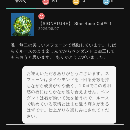
すべて
351
14
0
【SIGNATURE】 Star Rose Cut™️ 1.0ct Natural Green Sphene
2026/08/07
唯一無二の美しいスフェーンで感動しています。 しば
らくルースのまま楽しんでからペンダントに加工して
もらおうと思います。 ありがとうございました。
お迎えいただきありがとうございます。ス
フェーンはダイヤモンドを上回る分散を持
ちながら硬度がやや低く、1.0ctでこの透明
感の石にはなかなか巡り合えません。ペン
ダントは石が動いて光を拾うので、ルース
で眺めている表情とはまた違う輝きが出る
はずです。仕上がりを楽しみにされてくだ
さい。