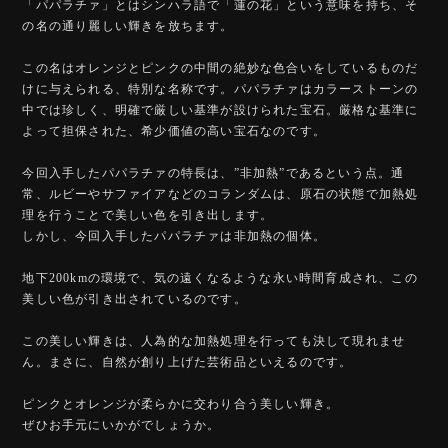
「パパラチァ」とはシンハラ語で「蓮の花」という意味を持ち、そ
の名の通り麗しい輝きを放ちます。
この名はオレンジとピンクの中間の絶妙な色合いをしているものだ
けに与えられる、特別な名称です。パパラチァはカラーストーンの
中では珍しく、明確で厳しい基準が設けられた宝石。厳格な基準に
よって担保された、希少価値の高い宝石なのです。
今回入手したパパラチァの特長は、”非加熱”であるという点。通
常、ルビーやサファイアなどのコランダムは、原石の状態で加熱処
理を行うことで美しい色を引き出します。
しかし、今回入手したパパラチァは非加熱の個体。
地下200kmの環境で、気の遠くなるような永い時間育成され、この
美しい色が引き出されているのです。
この美しい輝きは、人為的な加熱処理を行っても決して現れませ
ん。まさに、自然が創り上げた芸術品といえるのです。
ピンクとオレンジが柔らかに交わり合う美しい輝き。
ぜひお手元にいかがでしょうか。