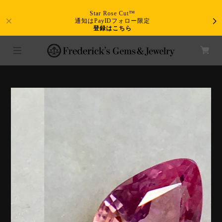
Star Rose Cut™
通知はPayIDフォロー限定
登録はこちら