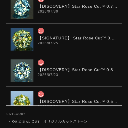
【DISCOVERY】Star Rose Cut™️ 0.72ct Natural Blue Zircon
2026/07/30
【SIGNATURE】 Star Rose Cut™️ 0.48ct Natural Sphene
2026/07/25
【DISCOVERY】Star Rose Cut™️ 0.87ct Natural Blue Zircon
2026/07/23
【DISCOVERY】Star Rose Cut™️ 0.51ct Natural Sphene
2026/07/23
CATEGORY
Original Cut オリジナルカットストーン
ずっと待ち望んでいたカットを運よく購入できて嬉し