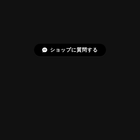
らしいです！
またお迎えいただきありがとうございま
す。スフェーンはダイヤモンドを上回る分
散を持つ石で、145面の Bright Brilliant
Cut® はその火を引き出すための面構成に
しています。「ギラッギラ」は最上の褒め
ショップに質問する
言葉として受け取りました。
【SIGNATURE】Bright Brilliant Cut®︎ “129 Facets” 0.71ct Natural Sphene
2026/07/20
プライバシーポリシー
特定商取引法に基づく表記
【SIGNATURE】Bright Brilliant Cut®︎ “129 Facets” 1.17ct Natural Rhodolite Garnet
2026/06/22
©Frederick’s Gems&Jewelry
とにかくカットがきれいすぎる！！！ どこからみても