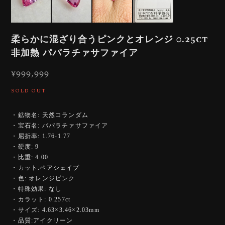
柔らかに混ざり合うピンクとオレンジ 0.25ct
非加熱 パパラチァサファイア
¥999,999
SOLD OUT
・鉱物名: 天然コランダム
・宝石名: パパラチァサファイア
・屈折率: 1.76-1.77
・硬度: 9
・比重: 4.00
・カット:ペアシェイプ
・色: オレンジピンク
・特殊効果: なし
・カラット: 0.257ct
・サイズ: 4.63×3.46×2.03mm
・品質:アイクリーン