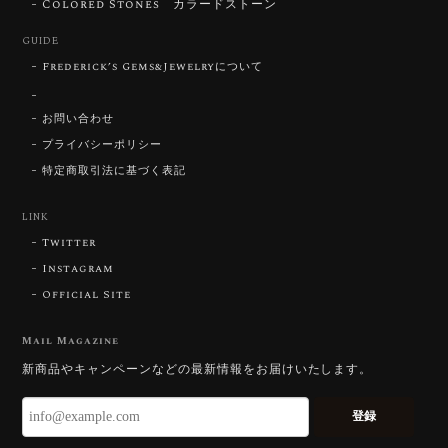
いです。 ウルウルとギラギラを一度に見ることができ
Colored Stones カラードストーン
る不思議なカットだと感じました。強い煌めきだけで
GUIDE
はないスフェーンの新たな一面を知ることができて感
動しております。 この度はありがとうございました。
Frederick’s Gems&Jewelryについて
お問い合わせ
お迎えいただきありがとうございます。
「ウルウルとギラギラを一度に」——まさ
プライバシーポリシー
にその両立を狙って設計したカットですの
特定商取引法に基づく表記
で、そう感じていただけたことがなにより
です。Star Rose Cut™ は中心から外へ広
LINK
がる構成で、スフェーン特有の強い分散を
Twitter
やわらかく受け止めるようにしています。
長くお楽しみいただけますように。
Instagram
Official Site
Mail Magazine
【DISCOVERY】 Bright Brilliant Cut®︎ “145 Facets” 0.45ct Natural Sphene
新商品やキャンペーンなどの最新情報をお届けいたします。
2026/07/21
登録
久しぶりに買えました。 相変わらずギラッギラで素晴