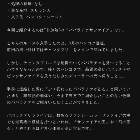
・処理の有無: なし
・主な産地: スリランカ
・入手先: バンコク・シーロム
今回ご紹介するのは”非加熱”の「パパラチァサファイア」です。
こちらのルースを入手したのは、9月のバンコク遠征。
前回の買い付けではチャンタブリ―をメインで訪れていました。
しかし、チャンタブリ―では納得のいくパパラチァを見つけること
ができなかったので、帰りのバンコクで、品質の高いパパラチァや
ピンクサファイアを扱うなじみのディーラーの元へ伺うことに。
事前に連絡した際に「少々変わったパパラチァがある」と聞いてい
た通り、非加熱の個体や、今まで当方でご紹介したことのない色味
のパパラチァをご紹介いただくことができました。
パパラチァサファイアは、数あるファンシーカラーサファイアの中
でも最高級の価値を持つといわれ、「サファイアの王」や「幻の宝
石」と称されるほど希少価値が高い宝石です。