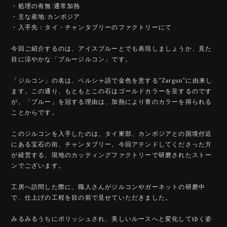
・処理の有無:通常加熱
・主な産地:カンボジア
・入手先：タイ・チャンタブリーのファクトリーにて
今回ご紹介するのは、アイスブルーとでも表現しましょうか、見た
目に涼やかな「ブルージルコン」です。
「ジルコン」の名は、ペルシャ語で金色を意する”Zargun”に由来し
ます。この通り、もともとこの石はゴールドカラーを呈するのです
が、「ブルー」を冠する理由は、加熱により青のカラーを得られる
ことからです。
このジルコンを入手したのは、タイ東部、カンボジアとの国境付近
にある宝石の街、チャンタブリー。今回アテンドしてくださった方
が経営する、現地のカッティングファクトリーで研磨されたストー
ンでございます。
工房へ訪問した際に、職人さんがジルコンやガーネットの研磨中
で、仕上げの工程を目の前で見せていただきました。
みるみるうちにポリッシュされ、美しいルースへと変化してゆく姿