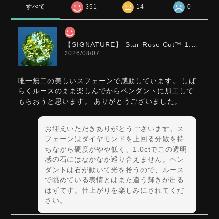
すべて
351
14
0
【SIGNATURE】 Star Rose Cut™️ 1.0ct Natural Green Sphene
2026/08/07
唯一無二の美しいスフェーンで感動しています。 しば
らくルースのまま楽しんでからペンダントに加工して
もらおうと思います。 ありがとうございました。
お迎えいただきありがとうございます。ス
フェーンはダイヤモンドを上回る分散を持
ちながら硬度がやや低く、1.0ctでこの透明
感の石にはなかなか巡り合えません。ペン
ダントは石が動いて光を拾うので、ルース
で眺めている表情とはまた違う輝きが出る
はずです。仕上がりを楽しみにされてくだ
さい。