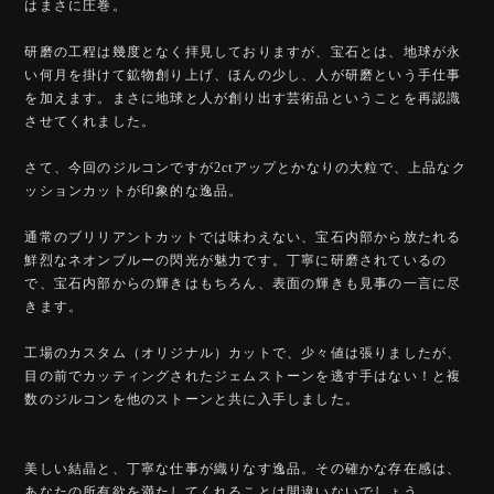
はまさに圧巻。
研磨の工程は幾度となく拝見しておりますが、宝石とは、地球が永
い何月を掛けて鉱物創り上げ、ほんの少し、人が研磨という手仕事
を加えます。まさに地球と人が創り出す芸術品ということを再認識
させてくれました。
さて、今回のジルコンですが2ctアップとかなりの大粒で、上品なク
ッションカットが印象的な逸品。
通常のブリリアントカットでは味わえない、宝石内部から放たれる
鮮烈なネオンブルーの閃光が魅力です。丁寧に研磨されているの
で、宝石内部からの輝きはもちろん、表面の輝きも見事の一言に尽
きます。
工場のカスタム（オリジナル）カットで、少々値は張りましたが、
目の前でカッティングされたジェムストーンを逃す手はない！と複
数のジルコンを他のストーンと共に入手しました。
美しい結晶と、丁寧な仕事が織りなす逸品。その確かな存在感は、
あなたの所有欲を満たしてくれることは間違いないでしょう。