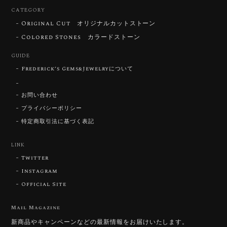
CATEGORY
Original Cut オリジナルカットストーン
【DISCOVERY】Star Rose Cut™️ 0.72ct Natural Blue Zircon
Colored Stones カラードストーン
2026/07/30
GUIDE
Frederick’s Gems&Jewelryについて
【SIGNATURE】 Star Rose Cut™️ 0.48ct Natural Sphene
2026/07/25
お問い合わせ
プライバシーポリシー
特定商取引法に基づく表記
【DISCOVERY】Star Rose Cut™️ 0.87ct Natural Blue Zircon
LINK
2026/07/23
Twitter
Instagram
Official Site
【DISCOVERY】Star Rose Cut™️ 0.51ct Natural Sphene
2026/07/23
Mail Magazine
新商品やキャンペーンなどの最新情報をお届けいたします。