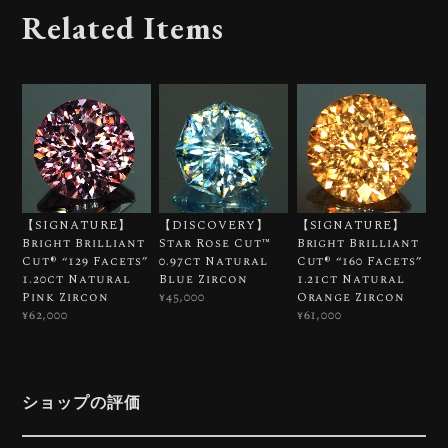
Related Items
【SIGNATURE】
【DISCOVERY】
【SIGNATURE】
Bright Brilliant
Star Rose Cut™️
Bright Brilliant
Cut®︎ “129 Facets”
0.97ct Natural
Cut®︎ “160 Facets”
1.20ct Natural
Blue Zircon
1.21ct Natural
Pink Zircon
Orange Zircon
¥45,000
¥62,000
¥61,000
ショップの評価