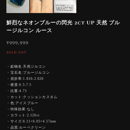
鮮烈なネオンブルーの閃光 2ct UP 天然 ブル
ージルコン ルース
¥999,999
SOLD OUT
・鉱物名:天然ジルコン
・宝石名:ブルージルコン
・屈折率:1.810-2.020
・硬度:6.5-7.5
・比重:4.73
・カット:クッションカスタム
・色:アイスブルー
・特殊効果:なし
・カラット:2.126ct
・サイズ:6.11×6.05×4.57mm
・品質:ルーペクリーン