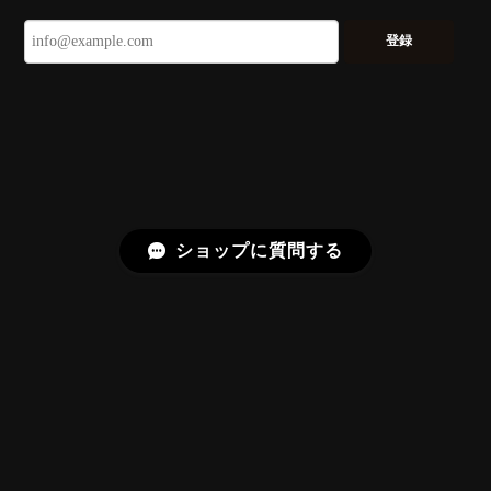
ずっと待ち望んでいたカットを運よく購入できて嬉し
いです。 ウルウルとギラギラを一度に見ることができ
登録
る不思議なカットだと感じました。強い煌めきだけで
はないスフェーンの新たな一面を知ることができて感
動しております。 この度はありがとうございました。
お迎えいただきありがとうございます。
「ウルウルとギラギラを一度に」——まさ
にその両立を狙って設計したカットですの
で、そう感じていただけたことがなにより
ショップに質問する
です。Star Rose Cut™ は中心から外へ広
がる構成で、スフェーン特有の強い分散を
やわらかく受け止めるようにしています。
長くお楽しみいただけますように。
【DISCOVERY】 Bright Brilliant Cut®︎ “145 Facets” 0.45ct Natural Sphene
プライバシーポリシー
特定商取引法に基づく表記
2026/07/21