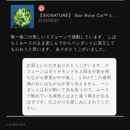
【SIGNATURE】 Star Rose Cut™️ 1.0ct Natural Green Sphene
2026/08/07
唯一無二の美しいスフェーンで感動しています。 しば
らくルースのまま楽しんでからペンダントに加工して
もらおうと思います。 ありがとうございました。
お迎えいただきありがとうございます。ス
フェーンはダイヤモンドを上回る分散を持
ちながら硬度がやや低く、1.0ctでこの透明
感の石にはなかなか巡り合えません。ペン
ダントは石が動いて光を拾うので、ルース
で眺めている表情とはまた違う輝きが出る
はずです。仕上がりを楽しみにされてくだ
さい。
CATEGORY