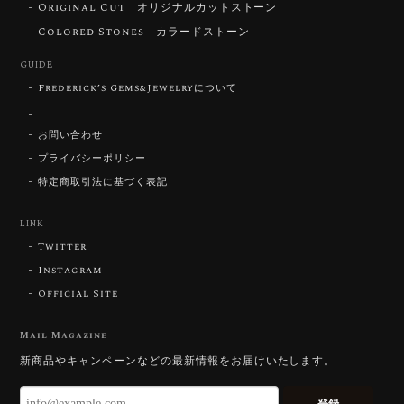
Original Cut オリジナルカットストーン
【DISCOVERY】Star Rose Cut™️ 0.72ct Natural Blue Zircon
Colored Stones カラードストーン
2026/07/30
GUIDE
Frederick’s Gems&Jewelryについて
【SIGNATURE】 Star Rose Cut™️ 0.48ct Natural Sphene
2026/07/25
お問い合わせ
プライバシーポリシー
特定商取引法に基づく表記
【DISCOVERY】Star Rose Cut™️ 0.87ct Natural Blue Zircon
LINK
2026/07/23
Twitter
Instagram
Official Site
【DISCOVERY】Star Rose Cut™️ 0.51ct Natural Sphene
2026/07/23
Mail Magazine
新商品やキャンペーンなどの最新情報をお届けいたします。
ずっと待ち望んでいたカットを運よく購入できて嬉し
いです。 ウルウルとギラギラを一度に見ることができ
登録