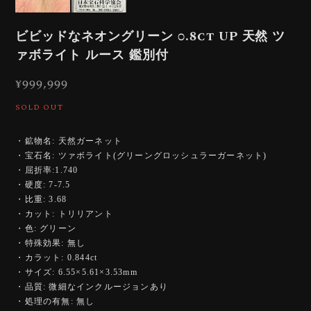
ビビッドなネオングリーン 0.8ct UP 天然 ツ
ァボライト ルース 鑑別付
¥999,999
SOLD OUT
・鉱物名: 天然ガーネット
・宝石名: ツァボライト(グリーングロッシュラーガーネット)
・屈折率:1.740
・硬度: 7-7.5
・比重: 3.68
・カット: トリリアント
・色: グリーン
・特殊効果: 無し
・カラット: 0.844ct
・サイズ: 6.55×5.61×3.53mm
・品質: 微細なインクルージョンあり
・処理の有無: 無し