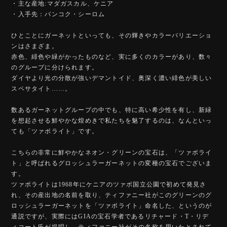
・主な産地:マダガスカル、ケニア
・入手先：バンコク・シーロム
ひとことにガーネットといっても、その輝きやカラーバリエーショ
ンはさまざま。
赤色、緋色や緑がかったものなど、実に多くのカラーがあり、数々
のグループに分けられます。
ダイヤより光の分散が強いデマントイド、奥深く濃い緋色が美しい
スペサタイト……。
数あるガーネットグループの中でも、特に高い希少性を有し、新緑
を想起させる鮮やかな煌めきで私たちを魅了するのは、なんといっ
ても「ツァボライト」です。
こちらの非常に鮮やかなネオン・グリーンの宝石は、「ツァボライ
ト」と呼ばれるグロッシュラーガーネットの変種の宝石でございま
す。
ツァボライトは1968年にケニアのツァボ国立公園で初めて発見さ
れ、その産出地の名前を取り、ティファニー社がこのグリーンのグ
ロッシュラーガーネットを「ツァボライト」命名した、というのが
通説ですが、実際にはGIAの宝石学者であるリチャード・T・リデ
ィコート氏が提唱し、ティファニー社がその名称を用いたとされて