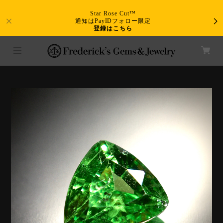
Star Rose Cut™
通知はPayIDフォロー限定
登録はこちら