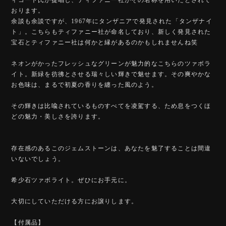
おります。
余談も余談ですが、1967年にタンザニアで発見された「タンザナイ
ト」。こちらもティファニー社が命名しており、新しく発見された
宝石とティファニー社は何かと縁があるのかもしれませんね笑
ネオンがかったフレッシュなグリーンが魅力的なこちらのツァボラ
イト。新緑を彷彿とさせる瑞々しい輝きで魅せます。その爽やかな
お色味は、まるで初夏の香りを纏った風のよう。
その輝きは比喩されているものすべてを凌駕する、ため息をつくほ
どの魅力・美しさを誇ります。
存在感のあるこのジェムストーンは、あなたを魅了することは間違
いないでしょう。
希少石ツァボライト。ぜひにお手元に。
大切にしていただける方にお譲りします。
【付属品】