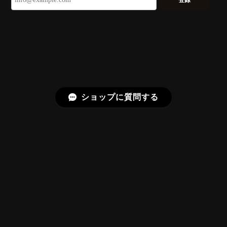
る不思議なカットだと感じました。強い煌めきだけで
はないスフェーンの新たな一面を知ることができて感
動しております。 この度はありがとうございました。
お迎えいただきありがとうございます。
「ウルウルとギラギラを一度に」——まさ
にその両立を狙って設計したカットですの
で、そう感じていただけたことがなにより
ショップに質問する
です。Star Rose Cut™ は中心から外へ広
がる構成で、スフェーン特有の強い分散を
やわらかく受け止めるようにしています。
長くお楽しみいただけますように。
【DISCOVERY】 Bright Brilliant Cut®︎ “145 Facets” 0.45ct Natural Sphene
プライバシーポリシー
特定商取引法に基づく表記
2026/07/21
久しぶりに買えました。 相変わらずギラッギラで素晴