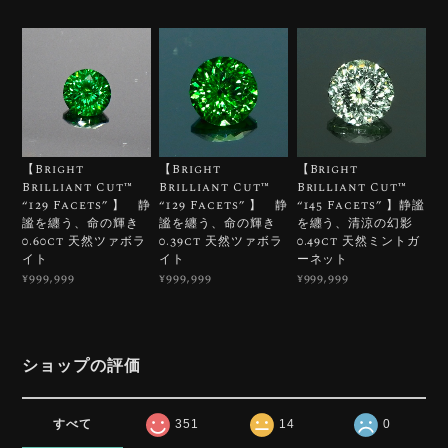
【Bright
【Bright
【Bright
Brilliant Cut™️
Brilliant Cut™️
Brilliant Cut™️
“129 Facets” 】 静
“129 Facets” 】 静
“145 Facets” 】静謐
謐を纏う、命の輝き
謐を纏う、命の輝き
を纏う、清涼の幻影
0.60ct 天然ツァボラ
0.39ct 天然ツァボラ
0.49ct 天然ミントガ
イト
イト
ーネット
¥999,999
¥999,999
¥999,999
ショップの評価
すべて
351
14
0