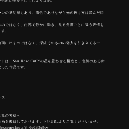
い色彩の奥からにじむような艶。
ーンの透明感もあり、濃色でありながら光の抜け方は澄んだ印
むのではなく、内部で静かに動き、見る角度ごとに違う表情を
ます。
前面に出すのではなく、深紅そのものの魅力を引き立てる一
トは、Star Rose Cut™️の星を思わせる構造と、色気のある赤
なった作品です。
ース
ご覧の皆様へ
eに動画を掲載しております。下記URLよりご覧くださいませ。
tube.com/shorts/S_0o0B3q9cw