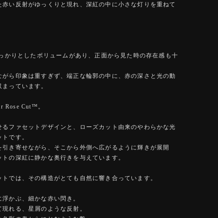
た赤い反射がゆっくりと現れ、深紅の中に小さな灯りを重ねて
るしっかりとしたボリュームがあり、正面から見た時の存在感も十
ながら印象は重すぎず、端正な輪郭の中に、赤の深さと光の動
収まっています。
 Rose Cut™️。
せるファセットデザインと、ローズカット由来のやわらかな光
ットです。
を引き寄せながら、そこから外側へ広がるように輝きが展開
ットの深紅に静かな奥行きを与えています。
ットでは、その構造がとても自然に響き合っています。
に浮かぶ、細かな赤い閃き。
て現れる、星屑のような反射。