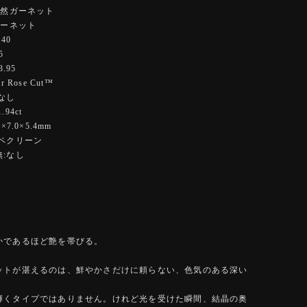
天然ガーネット
ガーネット
40
5
3.95
 Rose Cut™️
なし
94ct
×7.0×5.4mm
ーペクリーン
:なし
かであるほど艶を帯びる。
ットが湛えるのは、鮮やかさだけに頼らない、色気のある深い
輝くタイプではありません。けれど光を受けた瞬間、結晶の奥