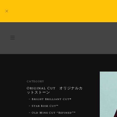
CATEGORY
Original Cut オリジナルカ
ットストーン
Bright Brilliant Cut®︎
Star Rose Cut™︎
Old Mine Cut “Refined”™︎