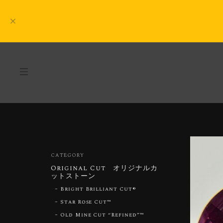
CATEGORY
Original Cut オリジナルカ
ットストーン
Bright Brilliant Cut®︎
Star Rose Cut™︎
Old Mine Cut “Refined”™︎