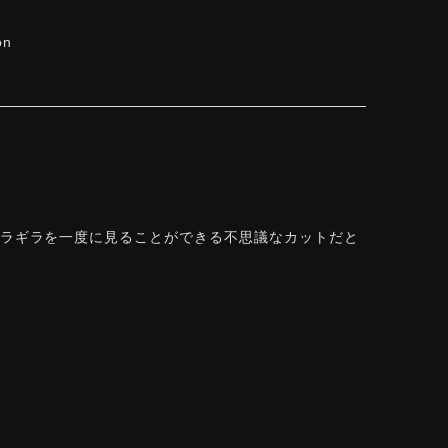
on
ギラギラを一度に見ることができる不思議なカットだと
できて感動しております。 この度はありがとうござい
を一度に」——まさにその両立を狙って設計した
r Rose Cut™ は中心から外へ広がる構成で、
います。長くお楽しみいただけますように。