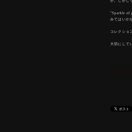
か。しかし
"Sparkl
みてはいか
コレクショ
大切にして