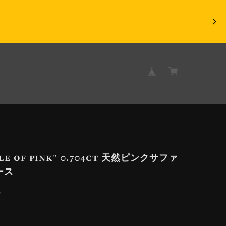
kle of pink" 0.704ct 天然ピンクサファ
ース
9