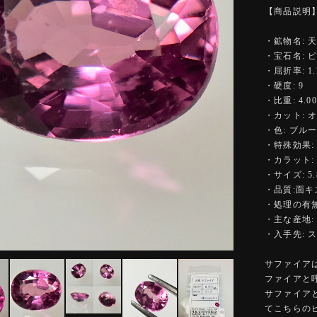
【商品説明
・鉱物名: 
・宝石名: 
・屈折率: 1.7
・硬度: 9
・比重: 4.00
・カット: 
・色: ブル
・特殊効果:
・カラット: 0
・サイズ: 5.8
・品質:面キ
・処理の有無
・主な産地:
・入手先:
サファイア
ファイアと
サファイア
てこちらの