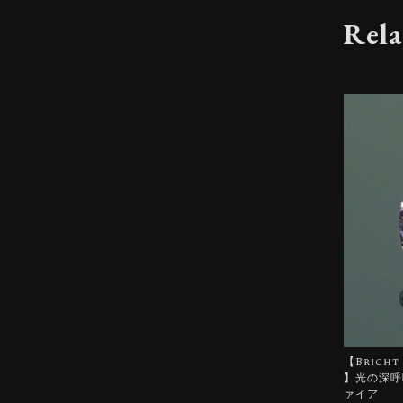
Rela
【Bright 
】光の深呼吸
ァイア