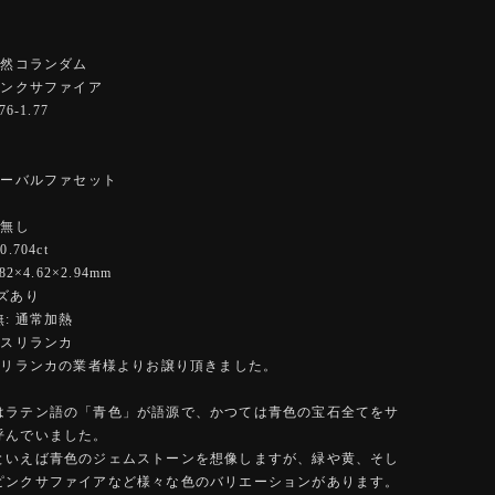
】
天然コランダム
ピンクサファイア
6-1.77
オーバルファセット
ー
 無し
.704ct
2×4.62×2.94mm
ズあり
: 通常加熱
 スリランカ
 スリランカの業者様よりお譲り頂きました。
はラテン語の「青色」が語源で、かつては青色の宝石全てをサ
呼んでいました。
といえば青色のジェムストーンを想像しますが、緑や黄、そし
ピンクサファイアなど様々な色のバリエーションがあります。