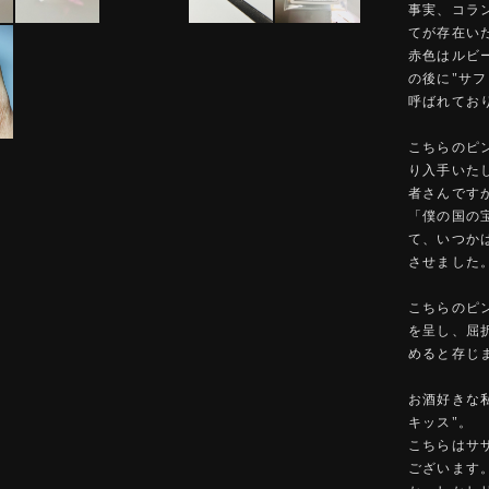
事実、コラ
てが存在い
赤色はルビ
の後に"サ
呼ばれてお
こちらのピ
り入手いた
者さんです
「僕の国の
て、いつか
させました
こちらのピ
を呈し、屈
めると存じ
お酒好きな
キッス"。
こちらはサ
ございます