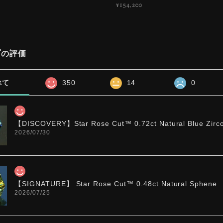
¥154,200
プの評価
べて
350
14
0
【DISCOVERY】Star Rose Cut™️ 0.72ct Natural Blue Zirc
2026/07/30
【SIGNATURE】 Star Rose Cut™️ 0.48ct Natural Sphene
2026/07/25