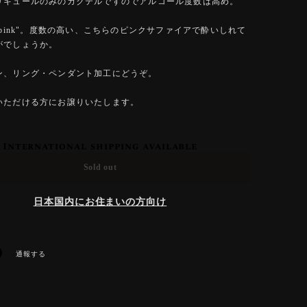
リキュールのみのカクテルですのでアルコール度数は高め。
e of pink"。度数の高い、こちらのピンクサファイアで酔いしれて
がでしょうか。
ン、リング・ペンダント加工にどうぞ。
いただける方にお譲りいたします。
International shipping available
Sold out
日本国内にお住まいの方向け
通報する