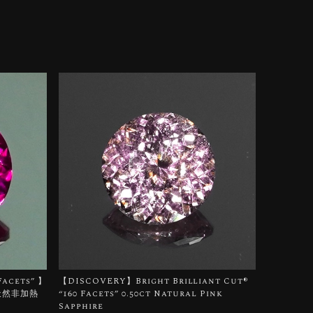
 Facets” 】
【DISCOVERY】Bright Brilliant Cut®︎
 天然非加熱
“160 Facets” 0.50ct Natural Pink
Sapphire