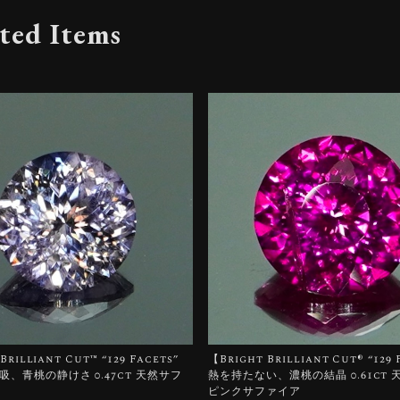
ted Items
Brilliant Cut™️ “129 Facets”
【Bright Brilliant Cut®︎ “129
、青桃の静けさ 0.47ct 天然サフ
熱を持たない、濃桃の結晶 0.61ct
ピンクサファイア