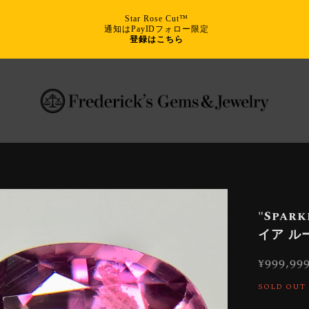
Star Rose Cut™
通知はPayIDフォロー限定
登録はこちら
"Spar
イア ル
¥999,99
SOLD OUT