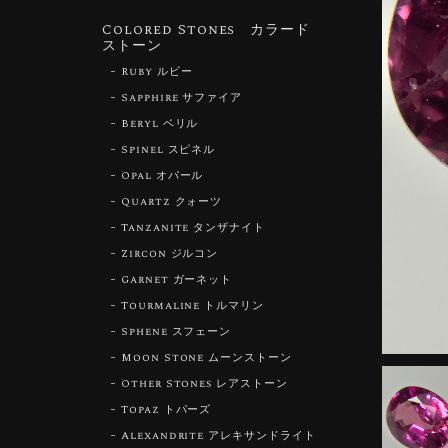
Colored Stones カラード
ストーン
Ruby ルビー
Sapphire サファイア
Beryl ベリル
Spinel スピネル
Opal オパール
Quartz クォーツ
Tanzanite タンザナイト
Zircon ジルコン
Garnet ガーネット
Tourmaline トルマリン
Sphene スフェーン
Moon Stone ムーンストーン
Other Stones レアストーン
Topaz トパーズ
Alexandrite アレキサンドライト