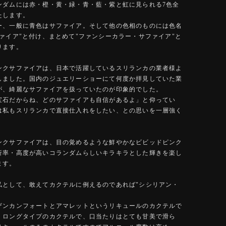
ンダムには赤・橙・黄・緑・青・藍・紫と虹に見られる7色全
たします。
ー、一般に青色はサファイア。そして他の色相のものには色名
ファイア"と付け、まとめて"ファンシーカラー・サファイア"と
ります。
ンクサファイアは、日本で活躍しているスリランカの業者様よ
しました。国内のジュエリーショーにて何度か拝見していた業
が、綺麗なサファイアを扱っていたのが印象的でした。
宝石だからね、どのサファイアも自信があるよ」と仰ってい
は私もスリランカで直接仕入れをしたい、との思いを一層強く
。
ンクサファイアは、目の覚めるような鮮やかなビビッドピンク
折率・高度が高いコランダムらしいキラキラとした輝きを楽し
ます。
私として、敢えてカクテルに例えるのであれば"シシリアン・
ザンカンフォートとアマレットというリキュールのカクテルで
。ロングタイプのカクテルで、口当たりはとても甘美で滑ら