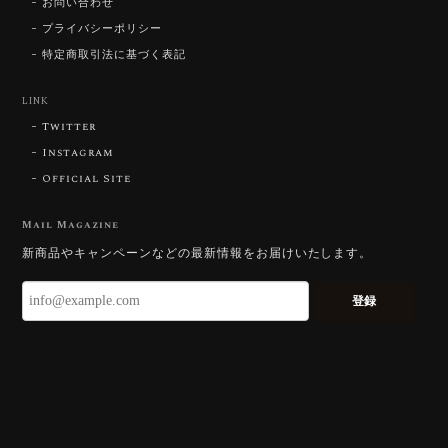
お問い合わせ
お迎えいただきありがとうございます。
「ウルウルとギラギラを一度に」——まさ
プライバシーポリシー
にその両立を狙って設計したカットですの
特定商取引法に基づく表記
で、そう感じていただけたことがなにより
です。Star Rose Cut™ は中心から外へ広
LINK
がる構成で、スフェーン特有の強い分散を
Twitter
やわらかく受け止めるようにしています。
長くお楽しみいただけますように。
Instagram
Official Site
Mail Magazine
【DISCOVERY】 Bright Brilliant Cut®︎ “145 Facets” 0.45ct Natural Sphene
新商品やキャンペーンなどの最新情報をお届けいたします。
2026/07/21
登録
久しぶりに買えました。 相変わらずギラッギラで素晴
らしいです！
またお迎えいただきありがとうございま
す。スフェーンはダイヤモンドを上回る分
散を持つ石で、145面の Bright Brilliant