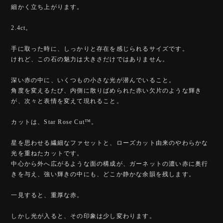
細かく立ち上がります。
2.4ct。
手に取った時に、しっかりと存在を感じられるサイズです。
けれど、この石の魅力は大きさだけではありません。
深い赤の中に、いくつもの小さな光が潜んでいること。
角度を変えるたび、内側に散りばめられた赤い欠片のような輝き
が、次々と表情を変えて現れること。
カットは、Star Rose Cut™️。
星を思わせる繊細なファセットと、ローズカット由来のやわらかな
光を重ねたカットです。
中心から外へ広がるような面の構成が、ガーネットの濃い赤に奥行
きを与え、強い輝きの中にも、どこか静かな余韻を残します。
一見すると、重厚な赤。
しかし光が入ると、その印象は少し変わります。