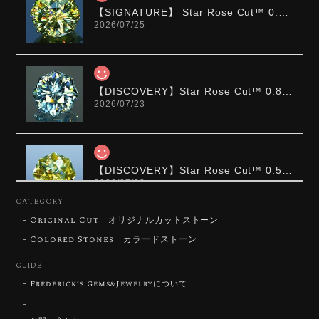
【SIGNATURE】 Star Rose Cut™️ 0.48ct Natural Sphene
2026/07/25
【DISCOVERY】Star Rose Cut™️ 0.87ct Natural Blue Zircon
2026/07/23
【DISCOVERY】Star Rose Cut™️ 0.51ct Natural Sphene
2026/07/23
CATEGORY
Original Cut オリジナルカットストーン
ずっと待ち望んでいたカットを運よく購入できて嬉し
いです。 ウルウルとギラギラを一度に見ることができ
Colored Stones カラードストーン
る不思議なカットだと感じました。強い煌めきだけで
GUIDE
はないスフェーンの新たな一面を知ることができて感
動しております。 この度はありがとうございました。
Frederick’s Gems&Jewelryについて