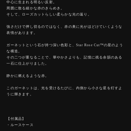
中心に生まれる明るい反射。
周囲に散る細かな赤のきらめき。
そして、ローズカットらしい柔らかな光の返り。
強さだけで押し切るのではなく、赤の奥に光がほどけていくような
表情があります。
ガーネットという石が持つ深い色彩と、Star Rose Cut™️の星のよう
な構造。
その二つが重なることで、華やかさよりも、記憶に残る余韻のある
一石に仕上がりました。
静かに燃えるような赤。
このガーネットは、光を受けるたびに、内側から小さな星を灯すよ
うに輝きます。
【付属品】
・ルースケース