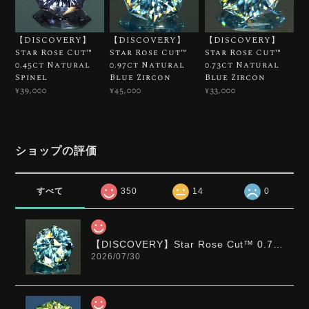
【DISCOVERY】
【DISCOVERY】
【DISCOVERY】
Star Rose Cut™️
Star Rose Cut™️
Star Rose Cut™️
0.45ct Natural
0.97ct Natural
0.73ct Natural
Spinel
Blue Zircon
Blue Zircon
¥39,000
¥45,000
¥33,000
ショップの評価
すべて
350
14
0
【DISCOVERY】Star Rose Cut™️ 0.72ct Natural Blue Zircon
2026/07/30