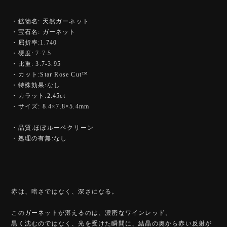
・鉱物名: 天然ガーネット
・宝石名: ガーネット
・屈折率:1.740
・硬度: 7-7.5
・比重: 3.7-3.95
・カット:Star Rose Cut™️
・特殊効果:なし
・カラット:2.45ct
・サイズ: 8.4×7.8×5.4mm
・品質:ほぼルーペクリーン
・処理の有無:なし
赤は、暗さではなく、深さになる。
このガーネットが湛えるのは、濃密なワインレッド。
黒く沈むのではなく、光を受けた瞬間に、結晶の奥から赤い反射が