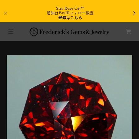
Star Rose Cut™
通知はPayIDフォロー限定
登録はこちら