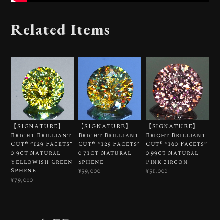
Related Items
【SIGNATURE】
【SIGNATURE】
【SIGNATURE】
Bright Brilliant
Bright Brilliant
Bright Brilliant
Cut®︎ “129 Facets”
Cut®︎ “129 Facets”
Cut®︎ “160 Facets”
0.9ct Natural
0.71ct Natural
0.99ct Natural
Yellowish Green
Sphene
Pink Zircon
Sphene
¥59,000
¥51,000
¥79,000