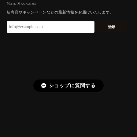
2026/07/23
Mail Magazine
新商品やキャンペーンなどの最新情報をお届けいたします。
ずっと待ち望んでいたカットを運よく購入できて嬉し
いです。 ウルウルとギラギラを一度に見ることができ
登録
る不思議なカットだと感じました。強い煌めきだけで
はないスフェーンの新たな一面を知ることができて感
動しております。 この度はありがとうございました。
お迎えいただきありがとうございます。
「ウルウルとギラギラを一度に」——まさ
にその両立を狙って設計したカットですの
で、そう感じていただけたことがなにより
ショップに質問する
です。Star Rose Cut™ は中心から外へ広
がる構成で、スフェーン特有の強い分散を
やわらかく受け止めるようにしています。
長くお楽しみいただけますように。
【DISCOVERY】 Bright Brilliant Cut®︎ “145 Facets” 0.45ct Natural Sphene