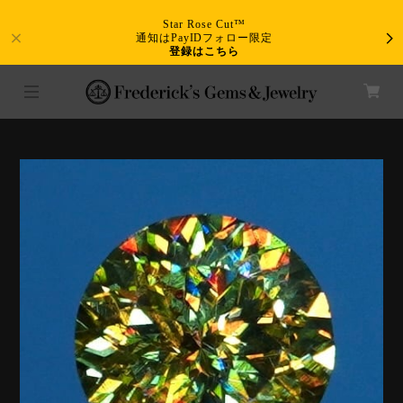
Star Rose Cut™
通知はPayIDフォロー限定
登録はこちら