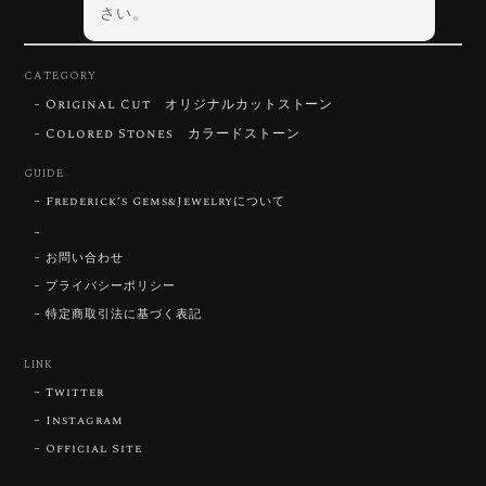
さい。
CATEGORY
Original Cut オリジナルカットストーン
【DISCOVERY】Star Rose Cut™️ 0.72ct Natural Blue Zircon
Colored Stones カラードストーン
2026/07/30
GUIDE
Frederick’s Gems&Jewelryについて
【SIGNATURE】 Star Rose Cut™️ 0.48ct Natural Sphene
2026/07/25
お問い合わせ
プライバシーポリシー
特定商取引法に基づく表記
【DISCOVERY】Star Rose Cut™️ 0.87ct Natural Blue Zircon
LINK
2026/07/23
Twitter
Instagram
Official Site
【DISCOVERY】Star Rose Cut™️ 0.51ct Natural Sphene