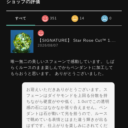
ショップの評価
すべて
351
14
0
【SIGNATURE】 Star Rose Cut™️ 1.0ct Natural Green Sphene
2026/08/07
唯一無二の美しいスフェーンで感動しています。 しば
らくルースのまま楽しんでからペンダントに加工して
もらおうと思います。 ありがとうございました。
お迎えいただきありがとうございます。ス
フェーンはダイヤモンドを上回る分散を持
ちながら硬度がやや低く、1.0ctでこの透明
感の石にはなかなか巡り合えません。ペン
ダントは石が動いて光を拾うので、ルース
で眺めている表情とはまた違う輝きが出る
はずです。仕上がりを楽しみにされてくだ