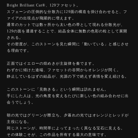
Bright Brilliant Cut®︎、129ファセット。
スフェーンの圧倒的な分散力に129面の構造を掛け合わせると、フ
ァイアの出現点が飛躍的に増えます。
通常のカットでは数ヶ所から太い色の帯として現れる分散光が、
129の面を通過することで、結晶全体に無数の色彩の粒として展開
される。
その密度が、このストーンを見た瞬間に「動いている」と感じさせ
る理由です。
正面ではイエローの煌めきが主旋律を奏でます。
わずかに傾けた途端、ファセットの谷間からオレンジが閃く。
静止しているはずの結晶が、光源の下で絶えず表情を変え続ける。
このストーンに「見飽きる」という瞬間は訪れません。
手にした人は、光の角度を変えるたびに新しい色の組み合わせに出
会うでしょう。
朝の光ではグリーンが際立ち、夕暮れの光ではオレンジとレッドが
主役になる。
同じストーンが、時間帯によってまったく異なる宝石に見える。
その体験こそが、この作品を所有する最大の意味です。