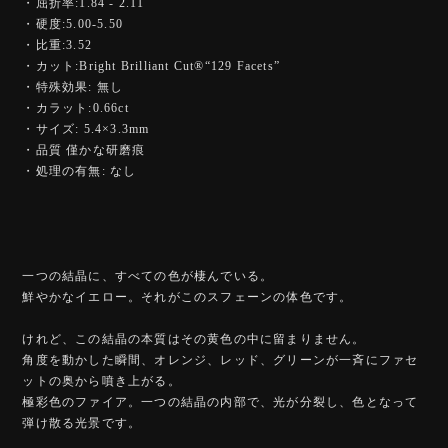
・屈折率:1.84 - 2.11
・硬度:5.00-5.50
・比重:3.52
・カット:Bright Brilliant Cut®︎“129 Facets”
・特殊効果: 無し
・カラット:0.66ct
・サイズ: 5.4×3.3mm
・品質 僅かな研磨痕
・処理の有無: なし
一つの結晶に、すべての色が棲んでいる。
鮮やかなイエロー。それがこのスフェーンの体色です。
けれど、この結晶の本質はその黄色の中に留まりません。
角度を動かした瞬間、オレンジ、レッド、グリーンが一斉にファセ
ットの奥から噴き上がる。
極彩色のファイア。一つの結晶の内部で、光が分裂し、色となって
弾け散る光景です。