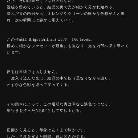
ただ、その印象だけでは終わらない。
視線を留めていると、結晶の奥で光が細かく分かれ始める。
澄んだ青の内部から、オレンジやグリーンの微かな色彩がふと現
れ、次の瞬間には静かに消えていく。
この作品は Bright Brilliant Cut®︎ – 160 facets。
極めて細かなファセットが幾重にも重なり、光を内部へ深く導いて
います。
反射は単純ではありません。
一度入り込んだ光は、結晶の中で折り重なりながら巡り、
わずかな色彩を纏って戻ってくる。
その動きによって、この透明な青は単なる淡色ではなく、
奥行きを持った“現象”として立ち上がる。
正面から見ると、印象はあくまで静かです。
しかし角度を変えた瞬間、鋭い閃きが走る。