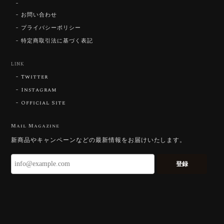
【SIGNATURE】 Star Rose Cut™️ 0.48ct Natural Sphene
2026/07/25
お問い合わせ
プライバシーポリシー
特定商取引法に基づく表記
【DISCOVERY】Star Rose Cut™️ 0.87ct Natural Blue Zircon
LINK
2026/07/23
Twitter
Instagram
Official Site
【DISCOVERY】Star Rose Cut™️ 0.51ct Natural Sphene
2026/07/23
Mail Magazine
新商品やキャンペーンなどの最新情報をお届けいたします。
ずっと待ち望んでいたカットを運よく購入できて嬉し
いです。 ウルウルとギラギラを一度に見ることができ
登録
る不思議なカットだと感じました。強い煌めきだけで
はないスフェーンの新たな一面を知ることができて感
動しております。 この度はありがとうございました。
お迎えいただきありがとうございます。