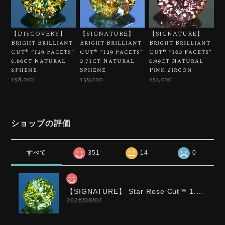
【DISCOVERY】
【SIGNATURE】
【SIGNATURE】
Bright Brilliant
Bright Brilliant
Bright Brilliant
Cut®︎ “129 Facets”
Cut®︎ “129 Facets”
Cut®︎ “160 Facets”
0.66ct Natural
0.71ct Natural
0.99ct Natural
Sphene
Sphene
Pink Zircon
¥58,000
¥59,000
¥51,000
ショップの評価
すべて
351
14
0
【SIGNATURE】 Star Rose Cut™️ 1.0ct Natural Green Sphene
2026/08/07