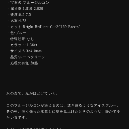
・宝石名:ブルージルコン
・屈折率:1.810-2.020
・硬度:6.5-7.5
・比重:4.73
・カット:Bright Brilliant Cut®︎“160 Facets”
・色:ブルー
・特殊効果:なし
・カラット:1.36ct
・サイズ:6.3×4.0mm
・品質:ルーペクリーン
・処理の有無:加熱
氷の奥で、光がほどけていく。
このブルージルコンが湛えるのは、透き通るようなアイスブルー。
冬の朝、薄く張った氷越しに空を見上げたときのような、静かで冷
たい青です。