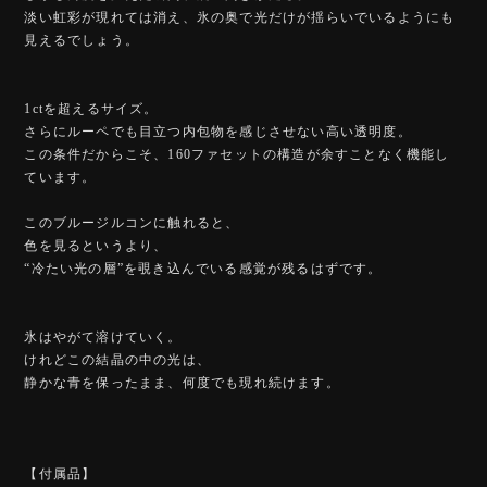
淡い虹彩が現れては消え、氷の奥で光だけが揺らいでいるようにも
見えるでしょう。
1ctを超えるサイズ。
さらにルーペでも目立つ内包物を感じさせない高い透明度。
この条件だからこそ、160ファセットの構造が余すことなく機能し
ています。
このブルージルコンに触れると、
色を見るというより、
“冷たい光の層”を覗き込んでいる感覚が残るはずです。
氷はやがて溶けていく。
けれどこの結晶の中の光は、
静かな青を保ったまま、何度でも現れ続けます。
【付属品】