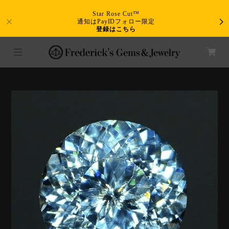
Star Rose Cut™
通知はPayIDフォロー限定
登録はこちら