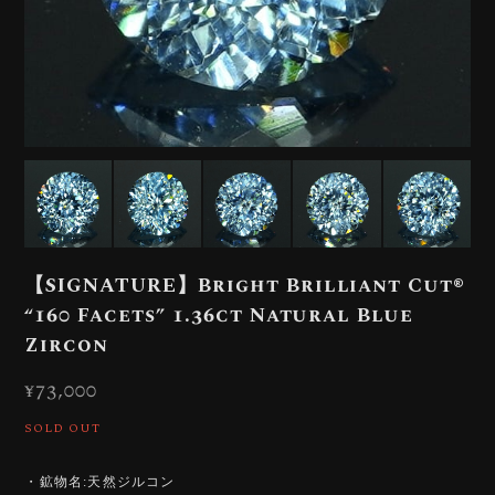
【SIGNATURE】Bright Brilliant Cut®︎
“160 Facets” 1.36ct Natural Blue
Zircon
¥73,000
SOLD OUT
・鉱物名:天然ジルコン