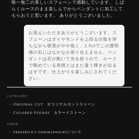
唯一無二の美しいスフェーンで感動しています。 しば
らくルースのまま楽しんでからペンダントに加工して
もらおうと思います。 ありがとうございました。
お迎えいただきありがとうございます。ス
フェーンはダイヤモンドを上回る分散を持
ちながら硬度がやや低く、1.0ctでこの透明
感の石にはなかなか巡り合えません。ペン
ダントは石が動いて光を拾うので、ルース
で眺めている表情とはまた違う輝きが出る
はずです。仕上がりを楽しみにされてくだ
さい。
CATEGORY
Original Cut オリジナルカットストーン
【DISCOVERY】Star Rose Cut™️ 0.72ct Natural Blue Zircon
Colored Stones カラードストーン
2026/07/30
GUIDE
Frederick’s Gems&Jewelryについて