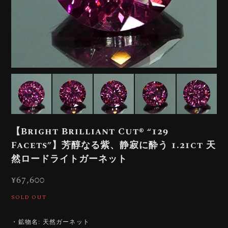
【Bright Brilliant Cut®︎ “129
Facets”】芳醇なる紫、静寂に酔う 1.21ct 天
然ロードライトガーネット
¥67,600
SOLD OUT
・鉱物名: 天然ガーネット