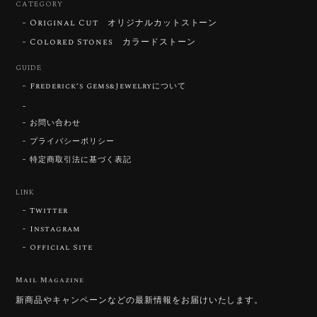
CATEGORY
Original Cut オリジナルカットストーン
【DISCOVERY】Star Rose Cut™️ 0.72ct Natural Blue Zircon
Colored Stones カラードストーン
2026/07/30
GUIDE
Frederick’s Gems&Jewelryについて
【SIGNATURE】 Star Rose Cut™️ 0.48ct Natural Sphene
2026/07/25
お問い合わせ
プライバシーポリシー
特定商取引法に基づく表記
【DISCOVERY】Star Rose Cut™️ 0.87ct Natural Blue Zircon
LINK
2026/07/23
Twitter
Instagram
Official Site
【DISCOVERY】Star Rose Cut™️ 0.51ct Natural Sphene
2026/07/23
Mail Magazine
新商品やキャンペーンなどの最新情報をお届けいたします。