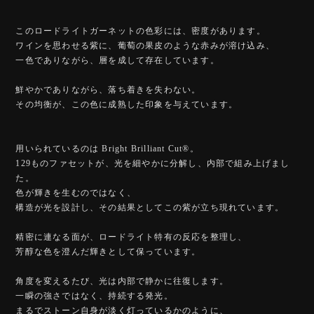
このロードライトガーネットの色彩には、密度があります。
ワインを思わせる紫に、葡萄の果皮のような赤みが溶け込み、
一色でありながら、層を成して存在しています。
鮮やかでありながら、落ち着きを失わない。
その均衡が、この色に成熟した印象を与えています。
用いられているのは Bright Brilliant Cut®︎。
129ものファセットが、光を細やかに分解し、内部で組み上げまし
た。
色が輝きを生むのではなく、
構造が光を設計し、その結果としてこの紫が立ち現れています。
精密に連なる面が、ロードライト特有の反応を整理し、
芳醇な色を澄んだ輝きとして保っています。
角度を変えるたび、光は内部で静かに往復します。
一瞬の強さではなく、持続する発光。
まるでストーン自身が淡く灯っているかのように、