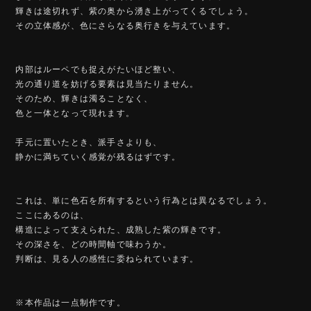
輝きは途切れず、紫の奥から湧き上がってくるでしょう。
その立体感が、色にさらなる奥行きを与えています。
内部はルーペでも捉えがたいほど整い、
光の通り道を妨げる要素は見当たりません。
そのため、輝きは濁ることなく、
色と一体となって現れます。
手元に置いたとき、派手さよりも、
静かに満ちていく感覚が残るはずです。
これは、単に色石を所有するという行為とは異なるでしょう。
ここにあるのは、
構造によって支えられた、成熟した紫の輝きです。
その深さを、どの時間軸で味わうか。
判断は、見る人の感性に委ねられています。
※本作品は一点制作です。