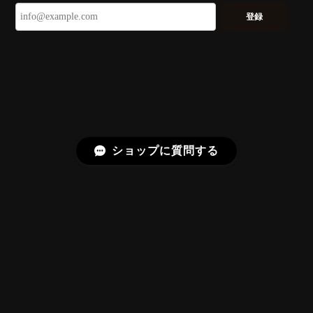
ずっと待ち望んでいたカットを運よく購入できて嬉し
いです。 ウルウルとギラギラを一度に見ることができ
登録
る不思議なカットだと感じました。強い煌めきだけで
はないスフェーンの新たな一面を知ることができて感
動しております。 この度はありがとうございました。
お迎えいただきありがとうございます。
「ウルウルとギラギラを一度に」——まさ
にその両立を狙って設計したカットですの
で、そう感じていただけたことがなにより
ショップに質問する
です。Star Rose Cut™ は中心から外へ広
がる構成で、スフェーン特有の強い分散を
やわらかく受け止めるようにしています。
長くお楽しみいただけますように。
【DISCOVERY】 Bright Brilliant Cut®︎ “145 Facets” 0.45ct Natural Sphene
プライバシーポリシー
特定商取引法に基づく表記
2026/07/21