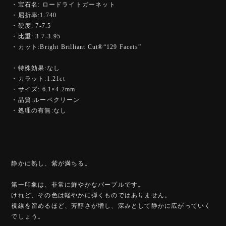
・宝石名: ロードライトガーネット
・屈折率:1.740
・硬度: 7-7.5
・比重: 3.7-3.95
・カット:Bright Brilliant Cut®︎“129 Facets”
・特殊効果:なし
・カラット:1.21ct
・サイズ: 6.1×4.2mm
・品質:ルーペクリーン
・処理の有無:なし
静かに熟し、紫が満ちる。
第一印象は、非常に鮮やかなパープルです。
けれど、その色は軽やかに弾くものではありません。
視線を留めるほど、芳醇さが増し、深みとして静かに広がっていく
でしょう。