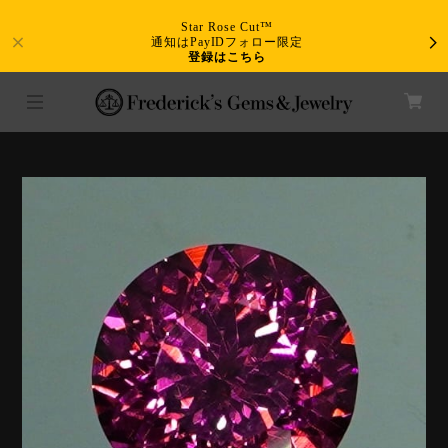
Star Rose Cut™
通知はPayIDフォロー限定
登録はこちら