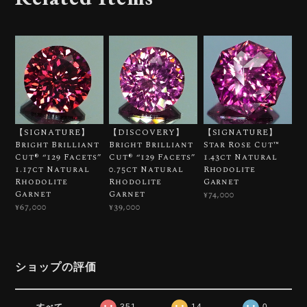
【SIGNATURE】
【DISCOVERY】
【SIGNATURE】
Bright Brilliant
Bright Brilliant
Star Rose Cut™️
Cut®︎ “129 Facets”
Cut®︎ “129 Facets”
1.43ct Natural
1.17ct Natural
0.75ct Natural
Rhodolite
Rhodolite
Rhodolite
Garnet
Garnet
Garnet
¥74,000
¥67,000
¥39,000
ショップの評価