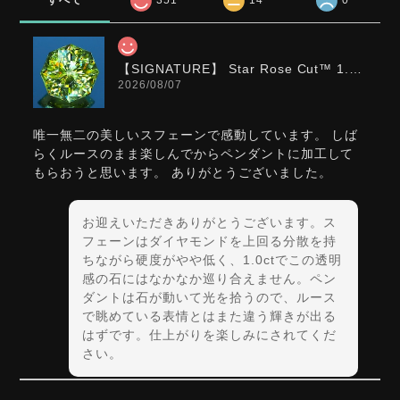
すべて
351
14
0
【SIGNATURE】 Star Rose Cut™️ 1.0ct Natural Green Sphene
2026/08/07
唯一無二の美しいスフェーンで感動しています。 しば
らくルースのまま楽しんでからペンダントに加工して
もらおうと思います。 ありがとうございました。
お迎えいただきありがとうございます。ス
フェーンはダイヤモンドを上回る分散を持
ちながら硬度がやや低く、1.0ctでこの透明
感の石にはなかなか巡り合えません。ペン
ダントは石が動いて光を拾うので、ルース
で眺めている表情とはまた違う輝きが出る
はずです。仕上がりを楽しみにされてくだ
さい。