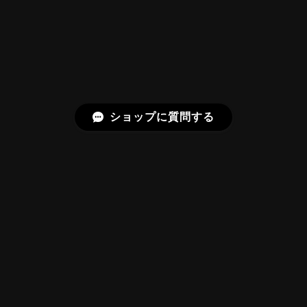
らしいです！
またお迎えいただきありがとうございま
す。スフェーンはダイヤモンドを上回る分
散を持つ石で、145面の Bright Brilliant
Cut® はその火を引き出すための面構成に
しています。「ギラッギラ」は最上の褒め
ショップに質問する
言葉として受け取りました。
【SIGNATURE】Bright Brilliant Cut®︎ “129 Facets” 0.71ct Natural Sphene
2026/07/20
プライバシーポリシー
特定商取引法に基づく表記
【SIGNATURE】Bright Brilliant Cut®︎ “129 Facets” 1.17ct Natural Rhodolite Garnet
2026/06/22
©Frederick’s Gems&Jewelry