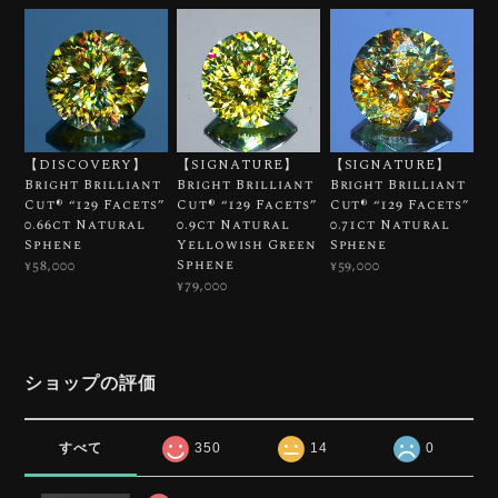
【DISCOVERY】
【SIGNATURE】
【SIGNATURE】
Bright Brilliant
Bright Brilliant
Bright Brilliant
Cut®︎ “129 Facets”
Cut®︎ “129 Facets”
Cut®︎ “129 Facets”
0.66ct Natural
0.9ct Natural
0.71ct Natural
Sphene
Yellowish Green
Sphene
Sphene
¥58,000
¥59,000
¥79,000
ショップの評価
すべて
350
14
0