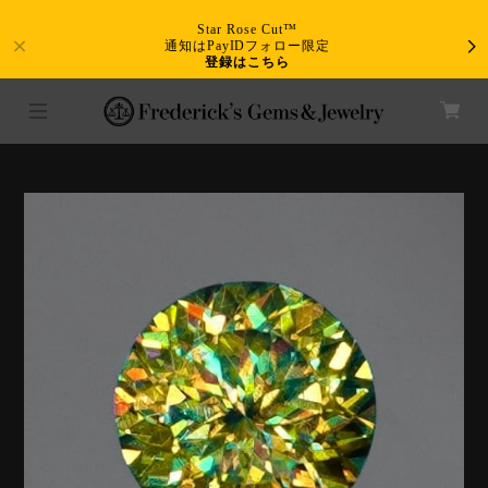
Star Rose Cut™
通知はPayIDフォロー限定
登録はこちら