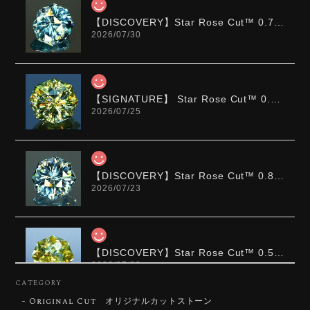
【DISCOVERY】Star Rose Cut™️ 0.72ct Natural Blue Zircon
2026/07/30
【SIGNATURE】 Star Rose Cut™️ 0.48ct Natural Sphene
2026/07/25
【DISCOVERY】Star Rose Cut™️ 0.87ct Natural Blue Zircon
2026/07/23
【DISCOVERY】Star Rose Cut™️ 0.51ct Natural Sphene
2026/07/23
CATEGORY
Original Cut オリジナルカットストーン
ずっと待ち望んでいたカットを運よく購入できて嬉し