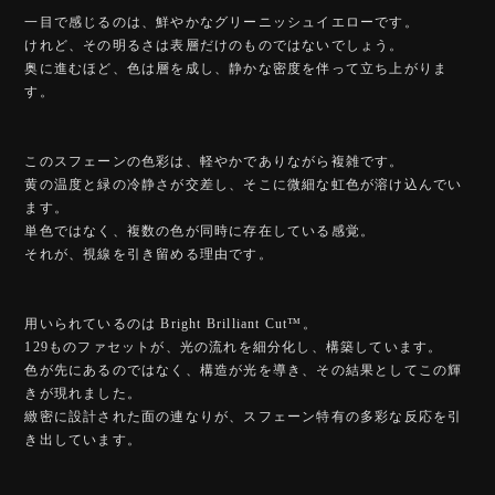
一目で感じるのは、鮮やかなグリーニッシュイエローです。
けれど、その明るさは表層だけのものではないでしょう。
奥に進むほど、色は層を成し、静かな密度を伴って立ち上がりま
す。
このスフェーンの色彩は、軽やかでありながら複雑です。
黄の温度と緑の冷静さが交差し、そこに微細な虹色が溶け込んでい
ます。
単色ではなく、複数の色が同時に存在している感覚。
それが、視線を引き留める理由です。
用いられているのは Bright Brilliant Cut™️。
129ものファセットが、光の流れを細分化し、構築しています。
色が先にあるのではなく、構造が光を導き、その結果としてこの輝
きが現れました。
緻密に設計された面の連なりが、スフェーン特有の多彩な反応を引
き出しています。