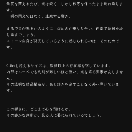
角度を変えるたび、光は鋭く、しかし秩序を保ったまま跳ね返りま
す。
一瞬の閃光ではなく、連続する響き。
まるで音が鳴るかのように、煌めきが重なり合い、内部で反射を繰
り返すでしょう。
ストーン自身が発光しているように感じられるのは、そのためで
す。
0.6ctを超えるサイズは、数値以上の存在感を宿しています。
内部はルーペでも判別が難しいほど整い、光を遮る要素がありませ
ん。
その透明な結晶構造が、色と輝きを余すことなく外へ導いていま
す。
この響きに、どこまで心を預けるか。
その静かな判断が、見る人に委ねられているでしょう。