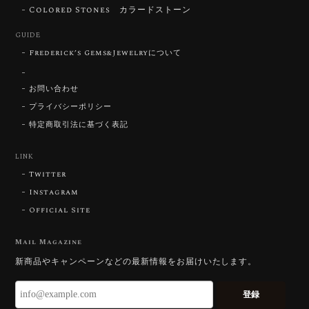
いです。 ウルウルとギラギラを一度に見ることができ
Colored Stones カラードストーン
る不思議なカットだと感じました。強い煌めきだけで
GUIDE
はないスフェーンの新たな一面を知ることができて感
動しております。 この度はありがとうございました。
Frederick’s Gems&Jewelryについて
お問い合わせ
お迎えいただきありがとうございます。
「ウルウルとギラギラを一度に」——まさ
プライバシーポリシー
にその両立を狙って設計したカットですの
特定商取引法に基づく表記
で、そう感じていただけたことがなにより
です。Star Rose Cut™ は中心から外へ広
LINK
がる構成で、スフェーン特有の強い分散を
Twitter
やわらかく受け止めるようにしています。
長くお楽しみいただけますように。
Instagram
Official Site
Mail Magazine
【DISCOVERY】 Bright Brilliant Cut®︎ “145 Facets” 0.45ct Natural Sphene
新商品やキャンペーンなどの最新情報をお届けいたします。
2026/07/21
登録
久しぶりに買えました。 相変わらずギラッギラで素晴