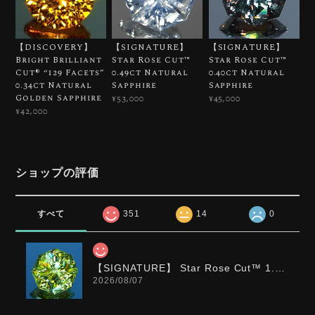
【DISCOVERY】
【SIGNATURE】
【SIGNATURE】
Bright Brilliant
Star Rose Cut™️
Star Rose Cut™️
Cut®︎ “129 Facets”
0.49ct Natural
0.40ct Natural
0.34ct Natural
Sapphire
Sapphire
Golden Sapphire
¥53,000
¥45,000
¥42,000
ショップの評価
すべて
351
14
0
【SIGNATURE】 Star Rose Cut™️ 1.0ct Natural Green Sphene
2026/08/07