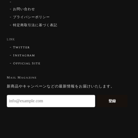
【SIGNATURE】 Star Rose Cut™️ 0.48ct Natural Sphene
2026/07/25
お問い合わせ
プライバシーポリシー
特定商取引法に基づく表記
【DISCOVERY】Star Rose Cut™️ 0.87ct Natural Blue Zircon
LINK
2026/07/23
Twitter
Instagram
Official Site
【DISCOVERY】Star Rose Cut™️ 0.51ct Natural Sphene
2026/07/23
Mail Magazine
新商品やキャンペーンなどの最新情報をお届けいたします。
ずっと待ち望んでいたカットを運よく購入できて嬉し
いです。 ウルウルとギラギラを一度に見ることができ
登録
る不思議なカットだと感じました。強い煌めきだけで
はないスフェーンの新たな一面を知ることができて感
動しております。 この度はありがとうございました。
お迎えいただきありがとうございます。