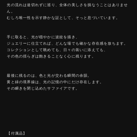
光の流れは途切れずに巡り、全体の美しさを損なうことはありませ
ん。
むしろ唯一性を示す静かな証として、そっと息づいています。
手に取ると、光が穏やかに波紋を描き、
ジュエリーに仕立てれば、どんな場でも確かな存在感を放ちます。
コレクションとして眺めても、日々の装いに添えても、
その色の揺らぎは飽きることなく心に残ります。
最後に残るのは、色と光が交わる瞬間の余韻。
黄と緑の境界線は、光の記憶の中にだけ存在します。
その瞬きを閉じ込めたサファイアです。
【付属品】