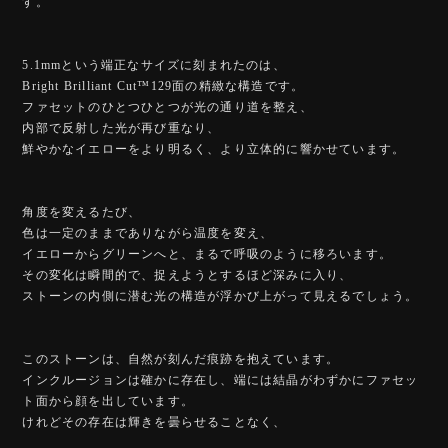
す。
5.1mmという端正なサイズに刻まれたのは、
Bright Brilliant Cut™️129面の精緻な構造です。
ファセットのひとつひとつが光の通り道を整え、
内部で反射した光が再び重なり、
鮮やかなイエローをより明るく、より立体的に響かせています。
角度を変えるたび、
色は一定のままでありながら温度を変え、
イエローからグリーンへと、まるで呼吸のように移ろいます。
その変化は瞬間的で、捉えようとするほど深みに入り、
ストーンの内側に潜む光の構造が浮かび上がって見えるでしょう。
このストーンは、自然が刻んだ痕跡を抱えています。
インクルージョンは確かに存在し、端には結晶がわずかにファセッ
ト面から顔を出しています。
けれどその存在は輝きを曇らせることなく、