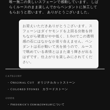
唯一無二の美しいスフェーンで感動しています。 しば
らくルースのまま楽しんでからペンダントに加工して
もらおうと思います。 ありがとうございました。
お迎えいただきありがとうございます。ス
フェーンはダイヤモンドを上回る分散を持
ちながら硬度がやや低く、1.0ctでこの透明
感の石にはなかなか巡り合えません。ペン
ダントは石が動いて光を拾うので、ルース
で眺めている表情とはまた違う輝きが出る
はずです。仕上がりを楽しみにされてくだ
さい。
CATEGORY
Original Cut オリジナルカットストーン
【DISCOVERY】Star Rose Cut™️ 0.72ct Natural Blue Zircon
Colored Stones カラードストーン
2026/07/30
GUIDE
Frederick’s Gems&Jewelryについて