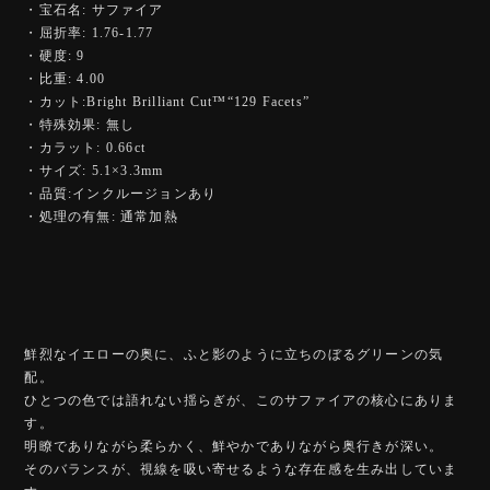
・宝石名: サファイア
・屈折率: 1.76-1.77
・硬度: 9
・比重: 4.00
・カット:Bright Brilliant Cut™️“129 Facets”
・特殊効果: 無し
・カラット: 0.66ct
・サイズ: 5.1×3.3mm
・品質:インクルージョンあり
・処理の有無: 通常加熱
鮮烈なイエローの奥に、ふと影のように立ちのぼるグリーンの気
配。
ひとつの色では語れない揺らぎが、このサファイアの核心にありま
す。
明瞭でありながら柔らかく、鮮やかでありながら奥行きが深い。
そのバランスが、視線を吸い寄せるような存在感を生み出していま