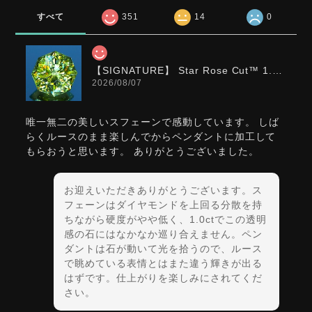
すべて
351
14
0
【SIGNATURE】 Star Rose Cut™️ 1.0ct Natural Green Sphene
2026/08/07
唯一無二の美しいスフェーンで感動しています。 しば
らくルースのまま楽しんでからペンダントに加工して
もらおうと思います。 ありがとうございました。
お迎えいただきありがとうございます。ス
フェーンはダイヤモンドを上回る分散を持
ちながら硬度がやや低く、1.0ctでこの透明
感の石にはなかなか巡り合えません。ペン
ダントは石が動いて光を拾うので、ルース
で眺めている表情とはまた違う輝きが出る
はずです。仕上がりを楽しみにされてくだ
さい。