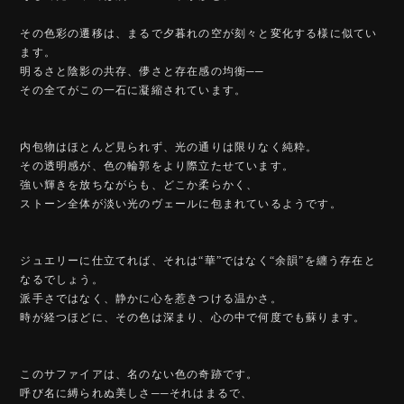
その色彩の遷移は、まるで夕暮れの空が刻々と変化する様に似てい
ます。
明るさと陰影の共存、儚さと存在感の均衡──
その全てがこの一石に凝縮されています。
内包物はほとんど見られず、光の通りは限りなく純粋。
その透明感が、色の輪郭をより際立たせています。
強い輝きを放ちながらも、どこか柔らかく、
ストーン全体が淡い光のヴェールに包まれているようです。
ジュエリーに仕立てれば、それは“華”ではなく“余韻”を纏う存在と
なるでしょう。
派手さではなく、静かに心を惹きつける温かさ。
時が経つほどに、その色は深まり、心の中で何度でも蘇ります。
このサファイアは、名のない色の奇跡です。
呼び名に縛られぬ美しさ──それはまるで、