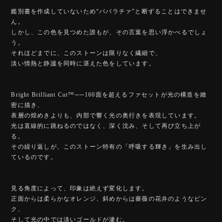
鑑別書を作成していないため“パパラチァ”と断ずることはできませ
ん。
しかし、この色を見つめた誰もが、その言葉を思い浮かべるでしょ
う。
それほどまでに、このストーンは限りなく繊細で、
淡い情熱と静謐を同時に湛えた色をしています。
Bright Brilliant Cut™️──160面を超えるファセットが光の構造を緻
密に描き、
表層の煌めきよりも、内部で響く光の奥行きを表現しています。
光は直線的に跳ねるのではなく、深く沈み、そして再び立ち上が
る。
その繰り返しが、このストーン特有の「呼吸する輝き」を生み出し
ているのです。
見る角度によって、印象は絶えず変化します。
正面からは柔らかなオレンジ、斜めからは薔薇の花弁のようなピン
ク、
そして光の中では淡いゴールドが滲む。