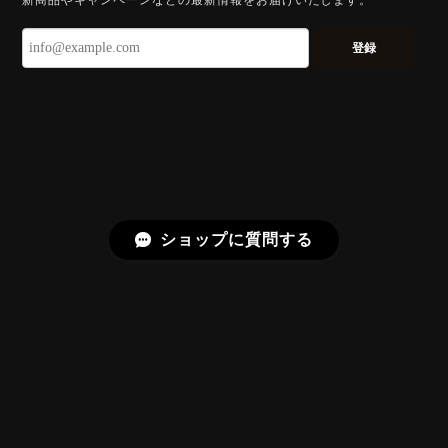
新商品やキャンペーンなどの最新情報をお届けいたします。
ずっと待ち望んでいたカットを運よく購入できて嬉し
いです。 ウルウルとギラギラを一度に見ることができ
登録
る不思議なカットだと感じました。強い煌めきだけで
はないスフェーンの新たな一面を知ることができて感
動しております。 この度はありがとうございました。
お迎えいただきありがとうございます。
「ウルウルとギラギラを一度に」——まさ
にその両立を狙って設計したカットですの
で、そう感じていただけたことがなにより
ショップに質問する
です。Star Rose Cut™ は中心から外へ広
がる構成で、スフェーン特有の強い分散を
やわらかく受け止めるようにしています。
長くお楽しみいただけますように。
【DISCOVERY】 Bright Brilliant Cut®︎ “145 Facets” 0.45ct Natural Sphene
プライバシーポリシー
特定商取引法に基づく表記
2026/07/21