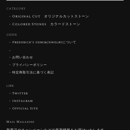
CATEGORY
Original Cut オリジナルカットストーン
【DISCOVERY】Star Rose Cut™️ 0.72ct Natural Blue Zircon
Colored Stones カラードストーン
2026/07/30
GUIDE
Frederick’s Gems&Jewelryについて
【SIGNATURE】 Star Rose Cut™️ 0.48ct Natural Sphene
2026/07/25
お問い合わせ
プライバシーポリシー
特定商取引法に基づく表記
【DISCOVERY】Star Rose Cut™️ 0.87ct Natural Blue Zircon
LINK
2026/07/23
Twitter
Instagram
Official Site
【DISCOVERY】Star Rose Cut™️ 0.51ct Natural Sphene
2026/07/23
Mail Magazine