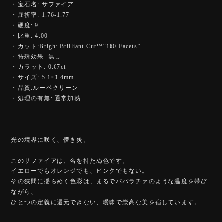
・宝石名: サファイア
・屈折率: 1.76-1.77
・硬度: 9
・比重: 4.00
・カット:Bright Brilliant Cut™️“160 Facets”
・特殊効果: 無し
・カラット: 0.67ct
・サイズ: 5.1×3.4mm
・品質:ルーペクリーン
・処理の有無: 通常加熱
光の境界に咲く、儚き炎。
このサファイアは、名を持たぬ色です。
イエローでもオレンジでも、ピンクでもない。
その狭間に揺らめく色彩は、まるでパパラチァのような温度を帯び
ながら、
ひとつの定義に還元できない、曖昧で崇高な美を宿しています。