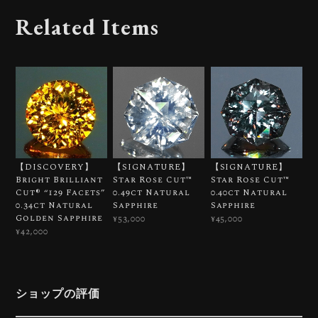
Related Items
【DISCOVERY】
【SIGNATURE】
【SIGNATURE】
Bright Brilliant
Star Rose Cut™️
Star Rose Cut™️
Cut®︎ “129 Facets”
0.49ct Natural
0.40ct Natural
0.34ct Natural
Sapphire
Sapphire
Golden Sapphire
¥53,000
¥45,000
¥42,000
ショップの評価