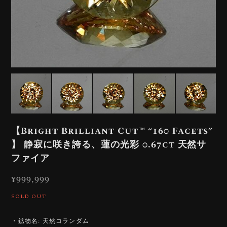
【Bright Brilliant Cut™️ “160 Facets”
】 静寂に咲き誇る、蓮の光彩 0.67ct 天然サ
ファイア
¥999,999
SOLD OUT
・鉱物名: 天然コランダム