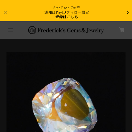
Star Rose Cut™
通知はPayIDフォロー限定
登録はこちら