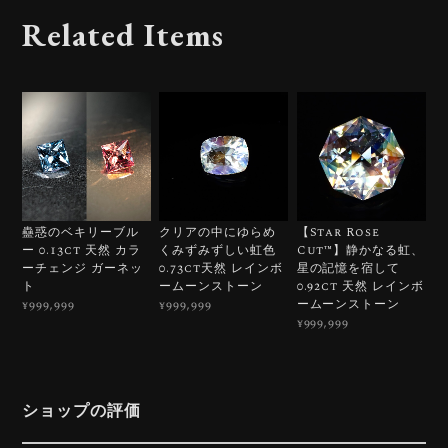
Related Items
蠱惑のベキリーブル
クリアの中にゆらめ
【Star Rose
ー 0.13ct 天然 カラ
くみずみずしい虹色
Cut™️】静かなる虹、
ーチェンジ ガーネッ
0.73ct天然 レインボ
星の記憶を宿して
ト
ームーンストーン
0.92ct 天然 レインボ
ームーンストーン
¥999,999
¥999,999
¥999,999
ショップの評価