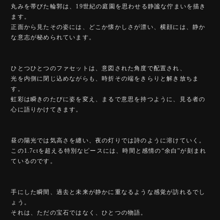
丸みを帯びた輪郭は、19世紀の庭園を思わせる静謐な佇まいを描き
ます。
正面から見たその姿には、どこか懐かしさが漂い、横顔には、静か
な意志が秘められています。
ひとつひとつのファセットは、意図された角度で配置され、
光を内側に閉じ込めながらも、時折その端をきらりと解き放ちま
す。
虹彩は瞬きのたびに姿を変え、まるで意思を持つように、見る者の
心に語りかけてきます。
昼の陽光では気高さを纏い、夜の灯りでは詩のように溶けていく。
この1.7ctを超える特別なピースには、時間と感情の“余白”が刻まれ
ているのです。
手にした瞬間、過去と未来が静かに重なるような感覚が訪れるでし
ょう。
それは、ただの宝石ではなく、ひとつの物語。