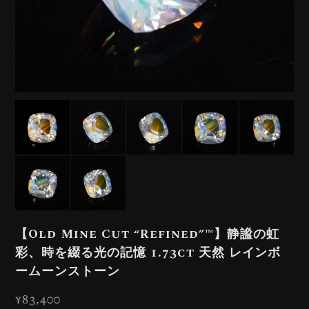
【Old Mine Cut “Refined”™️】静謐の虹
彩、時を綴る光の記憶 1.73ct 天然 レインボ
ームーンストーン
¥83,400