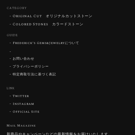
CATEGORY
Original Cut オリジナルカットストーン
【DISCOVERY】Star Rose Cut™️ 0.72ct Natural Blue Zircon
Colored Stones カラードストーン
2026/07/30
GUIDE
Frederick’s Gems&Jewelryについて
【SIGNATURE】 Star Rose Cut™️ 0.48ct Natural Sphene
2026/07/25
お問い合わせ
プライバシーポリシー
特定商取引法に基づく表記
【DISCOVERY】Star Rose Cut™️ 0.87ct Natural Blue Zircon
LINK
2026/07/23
Twitter
Instagram
Official Site
【DISCOVERY】Star Rose Cut™️ 0.51ct Natural Sphene
2026/07/23
Mail Magazine
新商品やキャンペーンなどの最新情報をお届けいたします。