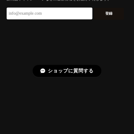
ずっと待ち望んでいたカットを運よく購入できて嬉し
いです。 ウルウルとギラギラを一度に見ることができ
登録
る不思議なカットだと感じました。強い煌めきだけで
はないスフェーンの新たな一面を知ることができて感
動しております。 この度はありがとうございました。
お迎えいただきありがとうございます。
「ウルウルとギラギラを一度に」——まさ
にその両立を狙って設計したカットですの
で、そう感じていただけたことがなにより
ショップに質問する
です。Star Rose Cut™ は中心から外へ広
がる構成で、スフェーン特有の強い分散を
やわらかく受け止めるようにしています。
長くお楽しみいただけますように。
【DISCOVERY】 Bright Brilliant Cut®︎ “145 Facets” 0.45ct Natural Sphene
プライバシーポリシー
特定商取引法に基づく表記
2026/07/21