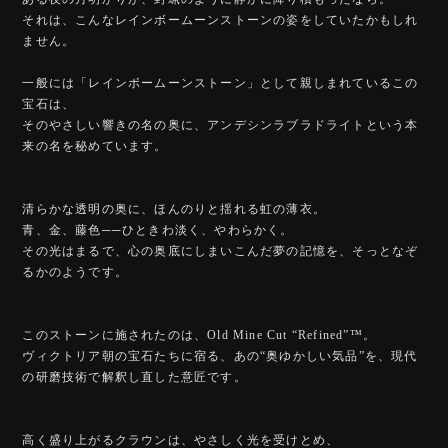
それは、こんなレインボームーンストーンの姿をしていたかもしれ
ません。
一般には「レインボームーンストーン」として親しまれているこの
宝石は、
そのやさしい響きの名の奥に、アンデシンラブラドライトという本
来の名を秘めています。
清らかな透明の奥に、ほんのりと揺れる虹の薄衣。
青、金、藤色──ひときわ淡く、やわらかく。
その光はまるで、心の奥底にしまいこんだ夢の記憶を、そっとなぞ
るかのようです。
このストーンに施されたのは、Old Mine Cut “Refined”™️。
ヴィクトリア朝の宝石たちに宿る、あの“奥ゆかしい気品”を、現代
の研磨技術で解釈し直した意匠です。
高く盛り上がるクラウンは、やさしく光を受けとめ、