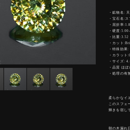
・鉱物名: 
・宝石名:ス
・屈折率:1.84
・硬度:5.00-
・比重:3.52
・カット:Bright
・特殊効果:
・カラット:0.
・サイズ: 4.
・品質 ほ
・処理の有無
柔らかなイ
このスフェ
輝きを宿し
朝の木漏れ