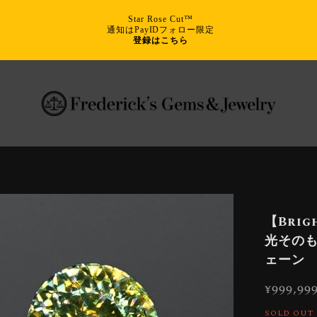
Star Rose Cut™
通知はPayIDフォロー限定
登録はこちら
【Brigh
光そのも
ェーン
¥999,99
SOLD OUT