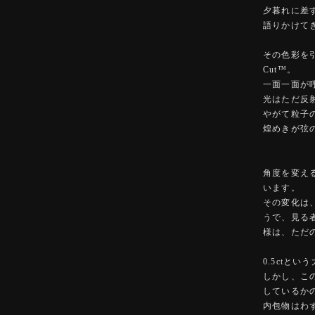
夕暮れに差
語りかけて
その色彩を引き
Cut™️。
一面一面が
光はただ反
やがて粒子
煌めきが弦
角度を変え
います。
その変化は
うで、見る
様は、ただ
0.5ctと
しかし、こ
しているか
内包物はわ