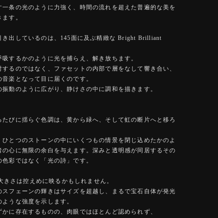
す一条の光のように力強く、時間の流れを超えた普遍的な美を
きます。
出しているのは、145面に及ぶ精緻な Bright Brilliant
呼吸するかのように光を捕らえ、解き放ちます。
射するのではなく、ファセットの内部で層をなして響き合い、
の音楽となって目に届くのです。
の振動のように広がり、静けさの中に調和を描きます。
るたびに揺らぐ色調は、黄から緑へ、そして虹の断片へと移ろ
、ひとつのストーンの中にいくつもの情景を閉じ込めたかのよ
者の心に無限の余白を与えます。深みと透明感が同居するその
の色彩ではなく「光の詩」です。
いう大きさは控えめに映るかもしれません。
のスフェーンの輝きはサイズを超越し、まるで宝石自体が発光
のような強度を示します。
ずかに存在するものの、肉眼ではほとんど認められず、