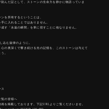
が刻んだ証として、ストーンの生命力を静かに物語っていま
ーンを所有するということは、
を手に入れることではありません。
り成す「永遠の瞬間」を掌に宿すことに他なりません。
差し込む旋律のように。
、心の奥深くで響き続ける光の記憶を、このストーンは与えて
ょう。
ース
ご覧の皆様へ
eに動画を掲載しております。下記URLよりご覧くださいませ。