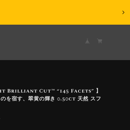
t Brilliant Cut™️ “145 Facets” 】
のを宿す、翠黄の輝き 0.50ct 天然 スフ
9