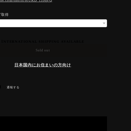
tube.com/shorts/HUKD_l3SqPQ
グ取得
International shipping available
Sold out
日本国内にお住まいの方向け
通報する