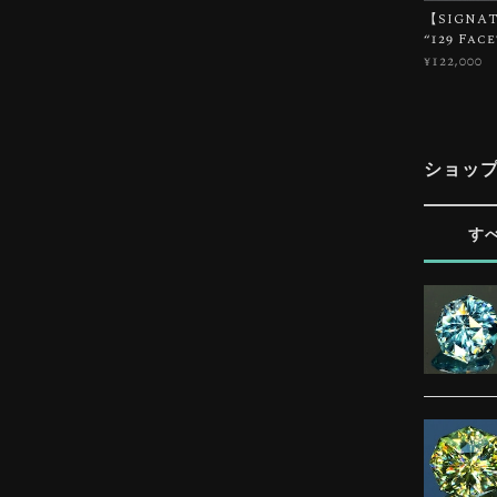
【SIGNATU
“129 Fac
¥122,000
ショッ
す