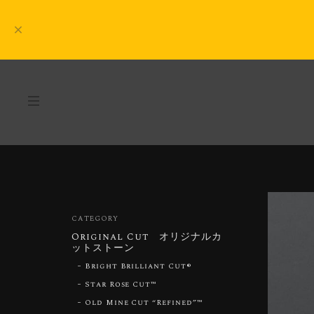
CATEGORY
Original Cut オリジナルカ
ットストーン
Bright Brilliant Cut®︎
Star Rose Cut™︎
Old Mine Cut “Refined”™︎