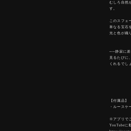
むしろ自然
す。
このスフェ
単なる宝石
光と色が織
──静寂に
見るたびに
くれるでし
【付属品】
・ルースケ
※アプリで
YouTub