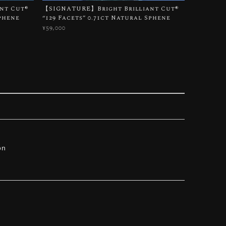
t Cut®︎
【SIGNATURE】Bright Brilliant Cut®︎
Sphene
“129 Facets” 0.71ct Natural Sphene
¥59,000
on