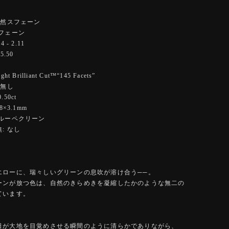
天然スフェーン
フェーン
 - 2.11
5.50
 Brilliant Cut™️“145 Facets”
 無し
50ct
8×3.1mm
ぼルーペクリーン
: なし
エローに、瑞々しいグリーンの息吹が溶け合う──。
ーンが放つ色は、自然のきらめきを凝縮したかのような無二の
ています。
日が大地を目覚めさせる瞬間のように清らかでありながら、