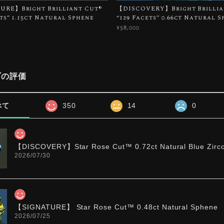
RE】Bright Brilliant Cut®︎
【DISCOVERY】Bright Brillian
ets” 1.15ct Natural Sphene
“129 Facets” 0.66ct Natural 
¥58,000
プの評価
べて
350
14
0
【DISCOVERY】Star Rose Cut™️ 0.72ct Natural Blue Zirc
2026/07/30
【SIGNATURE】 Star Rose Cut™️ 0.48ct Natural Sphene
2026/07/25