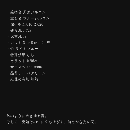
・鉱物名:天然ジルコン
・宝石名:ブルージルコン
・屈折率:1.810-2.020
・硬度:6.5-7.5
・比重:4.73
・カット:Star Rose Cut™️
・色:ライトブルー
・特殊効果:なし
・カラット:0.96ct
・サイズ:5.7×3.6mm
・品質:ルーペクリーン
・処理の有無:加熱
氷のように透き通る青。
そして、突如その中に立ち上がる、鮮やかな光の花。