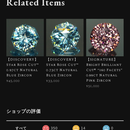
Related Items
【DISCOVERY】
【DISCOVERY】
【SIGNATURE】
Star Rose Cut™️
Star Rose Cut™️
Bright Brilliant
0.97ct Natural
0.73ct Natural
Cut®︎ “160 Facets”
Blue Zircon
Blue Zircon
0.99ct Natural
Pink Zircon
¥45,000
¥33,000
¥51,000
ショップの評価
すべて
350
14
0