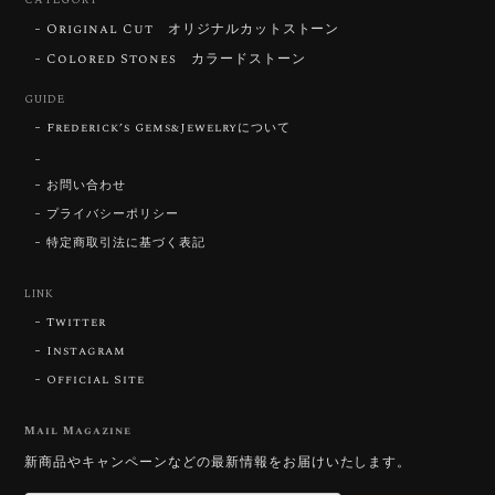
CATEGORY
Original Cut オリジナルカットストーン
ずっと待ち望んでいたカットを運よく購入できて嬉し
いです。 ウルウルとギラギラを一度に見ることができ
Colored Stones カラードストーン
る不思議なカットだと感じました。強い煌めきだけで
GUIDE
はないスフェーンの新たな一面を知ることができて感
動しております。 この度はありがとうございました。
Frederick’s Gems&Jewelryについて
お問い合わせ
お迎えいただきありがとうございます。
「ウルウルとギラギラを一度に」——まさ
プライバシーポリシー
にその両立を狙って設計したカットですの
特定商取引法に基づく表記
で、そう感じていただけたことがなにより
です。Star Rose Cut™ は中心から外へ広
LINK
がる構成で、スフェーン特有の強い分散を
Twitter
やわらかく受け止めるようにしています。
長くお楽しみいただけますように。
Instagram
Official Site
Mail Magazine
【DISCOVERY】 Bright Brilliant Cut®︎ “145 Facets” 0.45ct Natural Sphene
新商品やキャンペーンなどの最新情報をお届けいたします。
2026/07/21