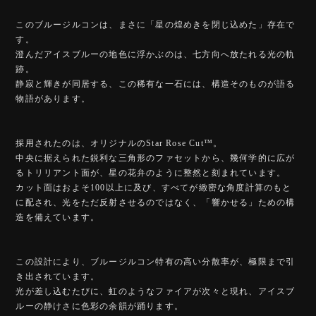
このブルージルコンは、まさに「星の煌めきを閉じ込めた」存在で
す。
澄んだアイスブルーの地色に浮かぶのは、七方向へ放たれる光の軌
跡。
静寂と輝きが同居する、この稀有な一石には、構造そのものが語る
物語があります。
採用されたのは、オリジナルのStar Rose Cut™️。
中央に据えられた鋭利な三角形のファセットから、幾何学的に広が
るトリリアント面が、星の花弁のように整然と刻まれています。
カット面はおよそ100以上に及び、すべてが緻密な角度計算のもと
に配され、光をただ反射させるのではなく、「響かせる」ための構
造を備えています。
この設計により、ブルージルコン特有の高い分散率が、極限まで引
き出されています。
光が差し込むたびに、虹のようなファイアが次々と現れ、アイスブ
ルーの静けさに色彩の余韻が踊ります。