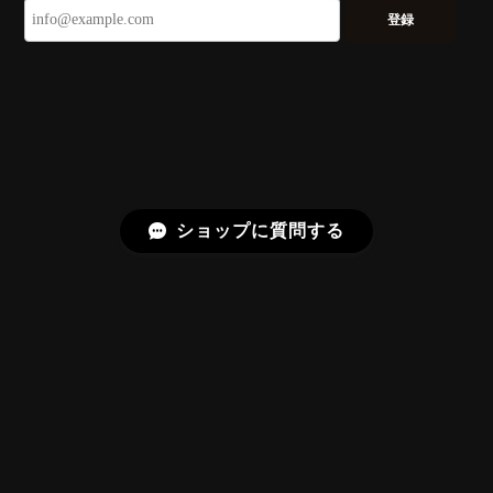
登録
久しぶりに買えました。 相変わらずギラッギラで素晴
らしいです！
またお迎えいただきありがとうございま
す。スフェーンはダイヤモンドを上回る分
散を持つ石で、145面の Bright Brilliant
Cut® はその火を引き出すための面構成に
しています。「ギラッギラ」は最上の褒め
ショップに質問する
言葉として受け取りました。
【SIGNATURE】Bright Brilliant Cut®︎ “129 Facets” 0.71ct Natural Sphene
2026/07/20
プライバシーポリシー
特定商取引法に基づく表記
【SIGNATURE】Bright Brilliant Cut®︎ “129 Facets” 1.17ct Natural Rhodolite Garnet
2026/06/22