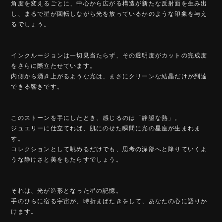
角度を変えるごとに、中心から広がる構造が新たな反射面を生み出
し、まるで星が回転しながら光を放っているかのような印象を与え
るでしょう。
インクルージョンは一切見当たらず、その透明度がカットの完成度
をさらに際立たせています。
内側から湧き上がるような光は、まさにクリーンな結晶だけが到達
できる響きです。
このストーンを手にしたとき、感じるのは「静謐な熱」。
ジュエリーに仕立てれば、肌にのせた瞬間に光の星座が生まれま
す。
コレクションとして眺めるだけでも、思考の深部へと降りていくよ
うな静けさと美をもたらすでしょう。
それは、光が造形となった星の記憶。
手のひらに宿る宇宙が、時折まばたきをして、あなたの心に語りか
けます。