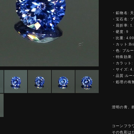
・鉱物名: 
・宝石名: 
・屈折率: 1.7
・硬度: 9
・比重: 4.00
・カット:Bright
・色: ブル
・特殊効果:
・カラット: 0
・サイズ: 4.
・品質:ル
・処理の有無
澄明の青、
コーンフラ
その色彩は