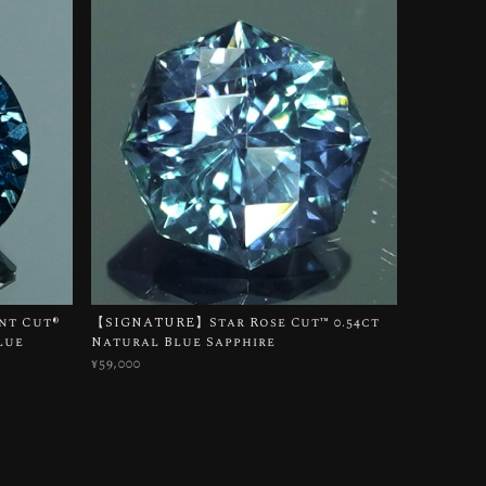
t Cut®︎
【SIGNATURE】Star Rose Cut™️ 0.54ct
lue
Natural Blue Sapphire
¥59,000