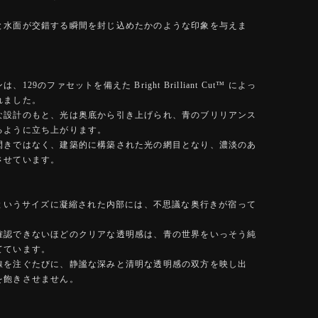
、
と水面が交錯する瞬間を封じ込めたかのような印象を与えま
129のファセットを備えた Bright Brilliant Cut™️ によっ
れました。
な設計のもと、光は奥底から引き上げられ、青のブリリアンス
るように立ち上がります。
閃きではなく、建築的に構築された光の網目となり、濃淡のあ
させています。
mmというサイズに凝縮された内部には、不思議な奥行きが宿って
確認できないほどのクリアな透明感は、青の世界をいっそう純
てています。
線を注ぐたびに、静謐な深みと清明な透明感の双方を映し出
を飽きさせません。