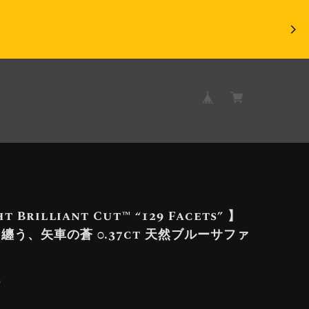
t Brilliant Cut™️ “129 Facets” 】
纏う、矢車の蒼 0.37ct 天然ブルーサファ
9