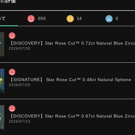
プの評価
べて
350
14
0
【DISCOVERY】Star Rose Cut™️ 0.72ct Natural Blue Zirc
2026/07/30
【SIGNATURE】 Star Rose Cut™️ 0.48ct Natural Sphene
2026/07/25
【DISCOVERY】Star Rose Cut™️ 0.87ct Natural Blue Zirc
2026/07/23