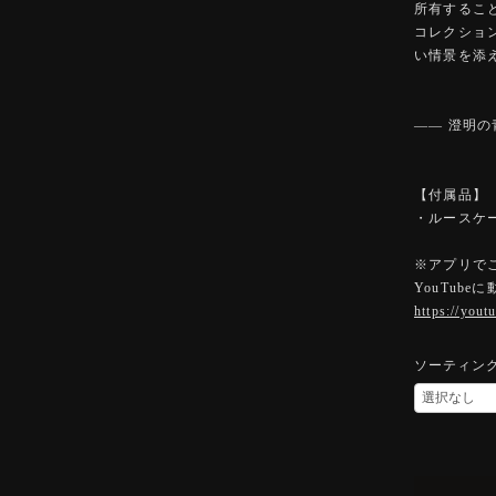
所有するこ
コレクショ
い情景を添
―― 澄明
【付属品】
・ルースケ
※アプリで
YouTub
https://you
ソーティン