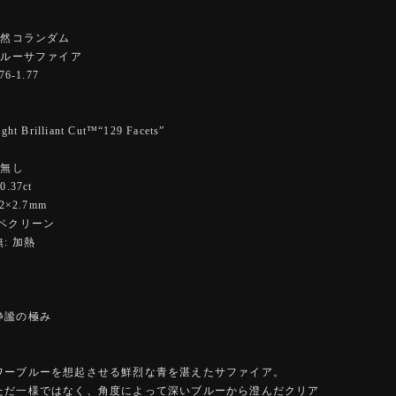
天然コランダム
ブルーサファイア
6-1.77
 Brilliant Cut™️“129 Facets”
ー
 無し
.37ct
2×2.7mm
ーペクリーン
: 加熱
静謐の極み
ワーブルーを想起させる鮮烈な青を湛えたサファイア。
ただ一様ではなく、角度によって深いブルーから澄んだクリア