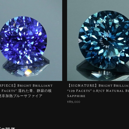
PIECE】Bright Brilliant
【SIGNATURE】Bright Brillian
129 Facets” 濡れた青、静寂の核
“129 Facets” 0.87ct Natural B
 天然非加熱ブルーサファイア
Sapphire
¥89,000