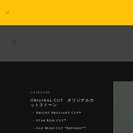
CATEGORY
Original Cut オリジナルカ
ットストーン
Bright Brilliant Cut®︎
Star Rose Cut™︎
Old Mine Cut “Refined”™︎