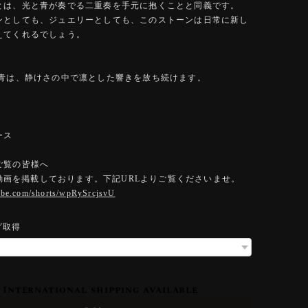
とは、光と青が奏でる二重奏を手元に抱くことと同義です。
ンとしても、ジュエリーとしても、このストーンは日常に新し
えてくれるでしょう。
の青は、静けさの中で凛とした響きを放ち続けます。
ース
ご覧の皆様へ
eに動画を掲載しております。下記URLよりご覧くださいませ。
tube.com/shorts/wpRySrcjsvU
グ取得
International shipping available