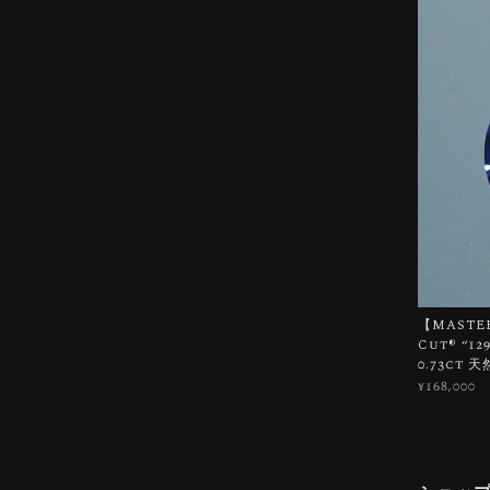
【MASTER
Cut®︎ “
0.73ct
¥168,000