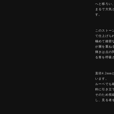
へと移ろい
まるで大気
す。
このストーンは、
て仕上げら
極めて緻密
が層を重ね
輝きは点の
る青を呼吸
直径4.2
います。
ルーペでも
粋に引き立
そのため視
し、見る者