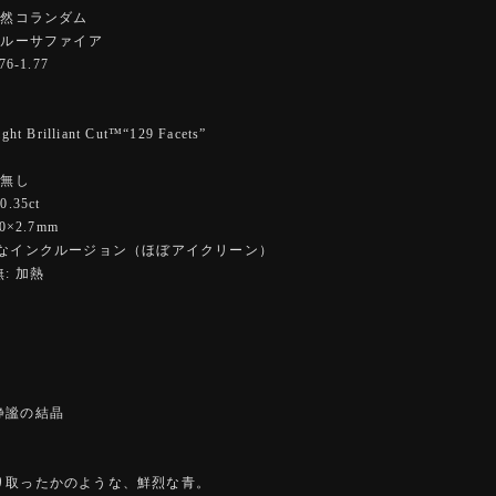
天然コランダム
ブルーサファイア
6-1.77
 Brilliant Cut™️“129 Facets”
ー
 無し
.35ct
0×2.7mm
かなインクルージョン（ほぼアイクリーン）
: 加熱
静謐の結晶
り取ったかのような、鮮烈な青。