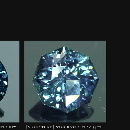
t Cut®︎
【SIGNATURE】Star Rose Cut™️ 0.54ct