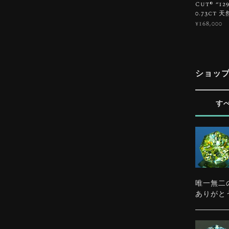
Cut®︎ “
0.73ct
¥168,000
ショッ
す
唯一無二
ありがと