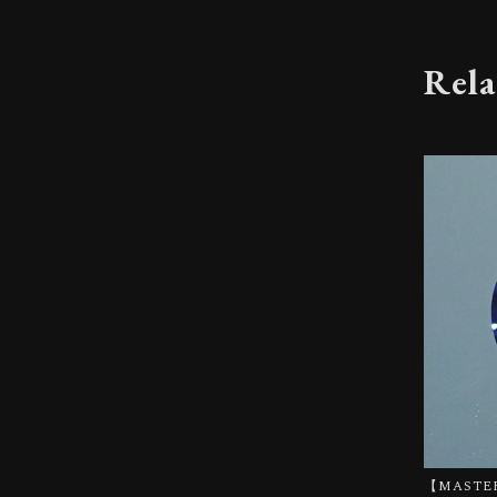
Rela
【MASTER