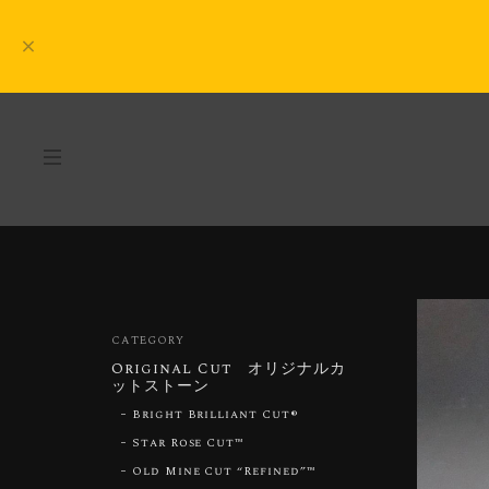
CATEGORY
Original Cut オリジナルカ
ットストーン
Bright Brilliant Cut®︎
Star Rose Cut™︎
Old Mine Cut “Refined”™︎