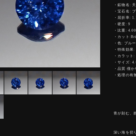
・鉱物名: 
・宝石名: 
・屈折率: 1.7
・硬度: 9
・比重: 4.00
・カット:Bright
・色: ブル
・特殊効果:
・カラット: 0
・サイズ: 4.
・品質:僅
・処理の有無
青が刻む、
深い海を切