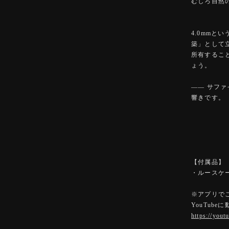
むしろ自然
4.0mm
築」として
所有するこ
ょう。
―― サフ
響きです。
【付属品】
・ルースケ
※アプリで
YouTub
https://you