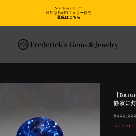
Star Rose Cut™
通知はPayIDフォロー限定
登録はこちら
【Brigh
静寂に灯
¥999,99
SOLD OUT