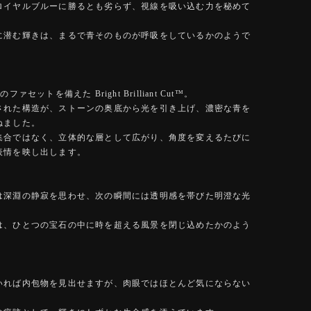
ロイヤルブルーに勝るとも劣らず、視線を吸い込む力を秘めて
に潜む輝きは、まるで青そのものが呼吸をしているかのようで
ファセットを備えた Bright Brilliant Cut™️。
された構造が、ストーンの奥底から光を引き上げ、濃密な青を
ねました。
集合ではなく、立体的な層として広がり、角度を変えるたびに
表情を映し出します。
は深淵の静寂を思わせ、次の瞬間には透明感を帯びた明澄な光
は、ひとつの宝石の中に時を超える風景を閉じ込めたかのよう
いれば内包物を見出せますが、肉眼ではほとんど気にならない