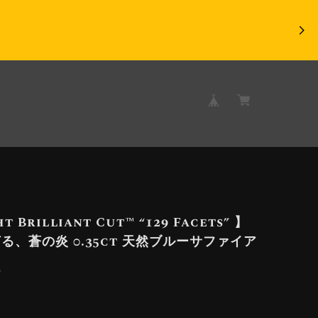
t Brilliant Cut™️ “129 Facets” 】
る、蒼の炎 0.35ct 天然ブルーサファイア
9