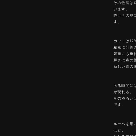
その色調は
います。
静けさの奥
す。
カットは129の
精密に計算
幾重にも重
輝きは点の
新しい青の
ある瞬間に
が現れる。
その移ろい
です。
ルーペを用
ほど。