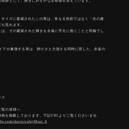
の痕跡として、輝きにわずかな生命感を添えています。
というサイズに凝縮されたこの青は、単なる色彩ではなく「光の建
立ち現れます。
とは、その建築された輝きを永遠に手元に抱くことと同義でし
ァイアが象徴する青は、静けさと力強さを同時に宿した、永遠の
ース
ご覧の皆様へ
eに動画を掲載しております。下記URLよりご覧くださいませ。
tube.com/shorts/solgyMqsr_8