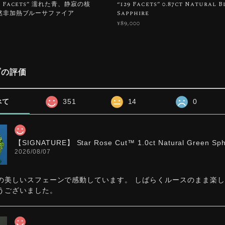
129 Facets” 濡れた青、静寂の核
“129 Facets” 0.87ct Natural B
 天然非加熱ブルーサファイア
Sapphire
¥89,000
プの評価
べて
351
14
0
【SIGNATURE】 Star Rose Cut™️ 1.0ct Natural Green Sp
2026/08/07
の美しいスフェーンで感動しています。 しばらくルースのまま楽
うございました。