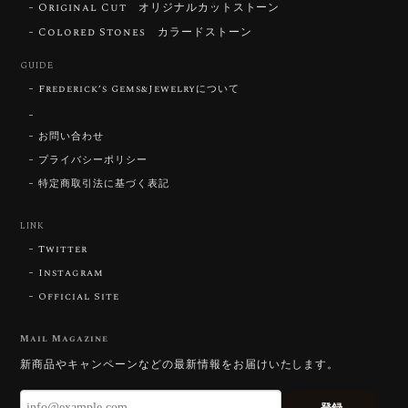
Original Cut オリジナルカットストーン
【DISCOVERY】Star Rose Cut™️ 0.72ct Natural Blue Zircon
Colored Stones カラードストーン
2026/07/30
GUIDE
Frederick’s Gems&Jewelryについて
【SIGNATURE】 Star Rose Cut™️ 0.48ct Natural Sphene
2026/07/25
お問い合わせ
プライバシーポリシー
特定商取引法に基づく表記
【DISCOVERY】Star Rose Cut™️ 0.87ct Natural Blue Zircon
LINK
2026/07/23
Twitter
Instagram
Official Site
【DISCOVERY】Star Rose Cut™️ 0.51ct Natural Sphene
2026/07/23
Mail Magazine
新商品やキャンペーンなどの最新情報をお届けいたします。
ずっと待ち望んでいたカットを運よく購入できて嬉し
いです。 ウルウルとギラギラを一度に見ることができ