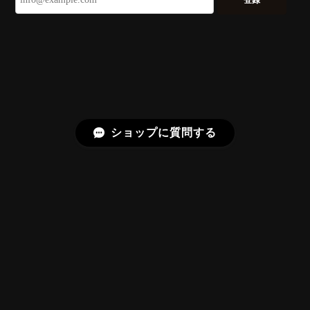
登録
る不思議なカットだと感じました。強い煌めきだけで
はないスフェーンの新たな一面を知ることができて感
動しております。 この度はありがとうございました。
お迎えいただきありがとうございます。
「ウルウルとギラギラを一度に」——まさ
にその両立を狙って設計したカットですの
で、そう感じていただけたことがなにより
ショップに質問する
です。Star Rose Cut™ は中心から外へ広
がる構成で、スフェーン特有の強い分散を
やわらかく受け止めるようにしています。
長くお楽しみいただけますように。
【DISCOVERY】 Bright Brilliant Cut®︎ “145 Facets” 0.45ct Natural Sphene
プライバシーポリシー
特定商取引法に基づく表記
2026/07/21
久しぶりに買えました。 相変わらずギラッギラで素晴