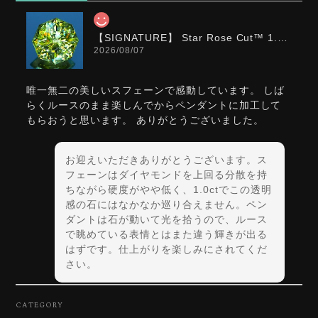
【SIGNATURE】 Star Rose Cut™️ 1.0ct Natural Green Sphene
2026/08/07
唯一無二の美しいスフェーンで感動しています。 しば
らくルースのまま楽しんでからペンダントに加工して
もらおうと思います。 ありがとうございました。
お迎えいただきありがとうございます。ス
フェーンはダイヤモンドを上回る分散を持
ちながら硬度がやや低く、1.0ctでこの透明
感の石にはなかなか巡り合えません。ペン
ダントは石が動いて光を拾うので、ルース
で眺めている表情とはまた違う輝きが出る
はずです。仕上がりを楽しみにされてくだ
さい。
CATEGORY