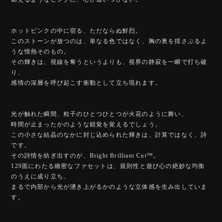
ホットピンクの中に宿る、ただならぬ鮮烈。
このストーンが放つのは、単なる色ではなく、胸の奥を揺さぶるよ
うな情熱そのもの。
その輝きは、視線を奪うというよりも、視界の静寂を一瞬で打ち破
り、
感情の深層を呼び起こす衝動として立ち現れます。
光が触れた瞬間、粒子のひとつひとつが火花のように舞い、
時間が止まったかのような錯覚を覚えるでしょう。
この小さな結晶のなかに封じ込められた輝きは、計算ではなく、詩
です。
その詩情を紡ぎ出すのが、Bright Brilliant Cut™️。
129面にわたる緻密なファセットは、規則性と遊び心の絶妙な均衡
のうえに成り立ち、
まるで内部から光が湧き上がるかのような立体感を生み出していま
す。