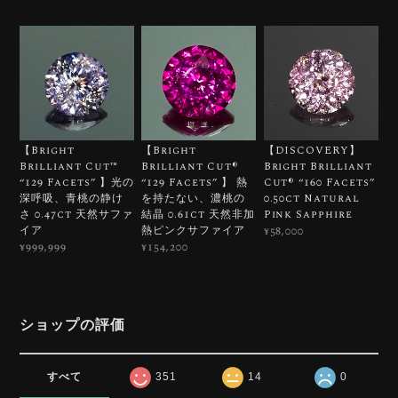
【Bright
【Bright
【DISCOVERY】
Brilliant Cut™️
Brilliant Cut®︎
Bright Brilliant
“129 Facets” 】光の
“129 Facets” 】 熱
Cut®︎ “160 Facets”
深呼吸、青桃の静け
を持たない、濃桃の
0.50ct Natural
さ 0.47ct 天然サファ
結晶 0.61ct 天然非加
Pink Sapphire
イア
熱ピンクサファイア
¥58,000
¥999,999
¥154,200
ショップの評価
すべて
351
14
0