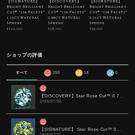
【SIGNATURE】
【DISCOVERY】
【SIGNATURE】
Bright Brilliant
Bright Brilliant
Bright Brilliant
Cut®︎ “129 Facets”
Cut®︎ “129 Facets”
Cut®︎ “129 Facets”
1.15ct Natural
0.66ct Natural
0.71ct Natural
Sphene
Sphene
Sphene
¥122,000
¥58,000
¥59,000
ショップの評価
すべて
350
14
0
【DISCOVERY】Star Rose Cut™️ 0.72ct Natural Blue Zircon
2026/07/30
【SIGNATURE】 Star Rose Cut™️ 0.48ct Natural Sphene
2026/07/25