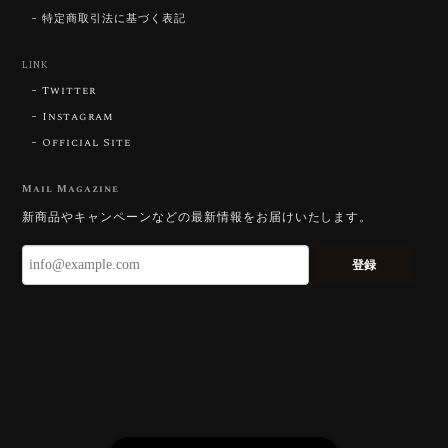
にその両立を狙って設計したカットですの
特定商取引法に基づく表記
で、そう感じていただけたことがなにより
です。Star Rose Cut™ は中心から外へ広
LINK
がる構成で、スフェーン特有の強い分散を
Twitter
やわらかく受け止めるようにしています。
長くお楽しみいただけますように。
Instagram
Official Site
Mail Magazine
【DISCOVERY】 Bright Brilliant Cut®︎ “145 Facets” 0.45ct Natural Sphene
新商品やキャンペーンなどの最新情報をお届けいたします。
2026/07/21
登録
久しぶりに買えました。 相変わらずギラッギラで素晴
らしいです！
またお迎えいただきありがとうございま
す。スフェーンはダイヤモンドを上回る分
散を持つ石で、145面の Bright Brilliant
Cut® はその火を引き出すための面構成に
しています。「ギラッギラ」は最上の褒め