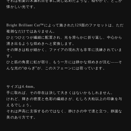
それは初夏の木漏れ日を掌に閉じ込めたような、穏やかで、どこか
懐かしい光です。
Bright Brilliant Cut™️によって施された129面のファセットは、ただ
複雑なだけではありません。
ひとつひとつが繊細に配置され、光を滑らかに折り返し、中心から
湧き出るような煌めきへと変換します。
その輝きは粒が細かく、ファイアの現れ方も非常に洗練されていま
す。
ひと筋の角度に虹が宿り、もう一方には静かな煌めきが沈む——そ
んな光の“ゆらぎ”が、このスフェーンには宿っています。
サイズは4.4mm。
手に取れば、その存在は決して大きくはないかもしれません。
けれど、輝きの密度と色彩の繊細さが、むしろ大粒以上の印象を与
えるでしょう。
それは声高に主張するのではなく、静けさの中で凛と立つ、静謐な
美のあり方です。