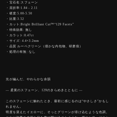
・宝石名:スフェーン
・屈折率:1.84 - 2.11
・硬度:5.00-5.50
・比重:3.52
・カット:Bright Brilliant Cut™️“129 Facets”
・特殊効果: 無し
・カラット:0.47ct
・サイズ: 4.4×3.2mm
・品質 ルーペクリーン（僅かな内包物、研磨痕）
・処理の有無: なし
光が編んだ、やわらかな余韻
— 柔黄のスフェーン、129のきらめきとともに —
このスフェーンに触れたとき、最初に感じるのは“やさしさ”かもし
れません。
明度を湛えたイエローに、そっとグリーンが溶け込むような色調。