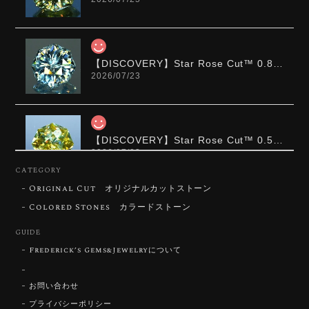
【DISCOVERY】Star Rose Cut™️ 0.87ct Natural Blue Zircon
2026/07/23
【DISCOVERY】Star Rose Cut™️ 0.51ct Natural Sphene
2026/07/23
CATEGORY
Original Cut オリジナルカットストーン
ずっと待ち望んでいたカットを運よく購入できて嬉し
いです。 ウルウルとギラギラを一度に見ることができ
Colored Stones カラードストーン
る不思議なカットだと感じました。強い煌めきだけで
GUIDE
はないスフェーンの新たな一面を知ることができて感
動しております。 この度はありがとうございました。
Frederick’s Gems&Jewelryについて
お問い合わせ
お迎えいただきありがとうございます。
「ウルウルとギラギラを一度に」——まさ
プライバシーポリシー