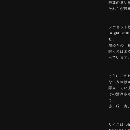
若葉の透明
それらが幾
ファセット数
Bright 
せ、
煌めきの一
瞬く光はま
っています
さらにこの
ない方物は
際立ってい
その清冽さ
て、
赤、緑、青
サイズは4.4