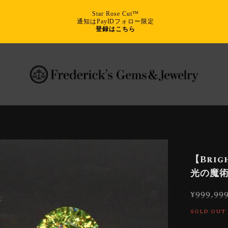
Star Rose Cut™
通知はPayIDフォロー限定
登録はこちら
【Brigh
光の魔術
¥999,99
SOLD OUT