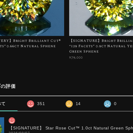
RY】Bright Brilliant Cut®︎
【SIGNATURE】Bright Brillian
ets” 0.66ct Natural Sphene
“129 Facets” 0.9ct Natural Y
Green Sphene
¥79,000
プの評価
べて
351
14
0
【SIGNATURE】 Star Rose Cut™️ 1.0ct Natural Green Sp