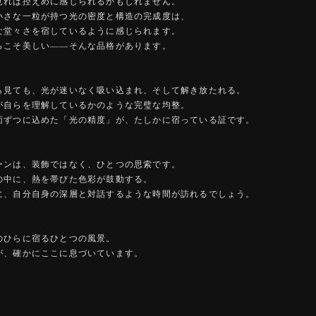
見れば控えめに感じられるかもしれません。
小さな一粒が持つ光の密度と構造の完成度は、
な堂々さを宿しているように感じられます。
らこそ美しい――そんな品格があります。
ら見ても、光が迷いなく吸い込まれ、そして解き放たれる。
が自らを理解しているかのような完璧な均整。
面ずつに込めた「光の精度」が、たしかに宿っている証です。
ーンは、装飾ではなく、ひとつの思索です。
の中に、熱を帯びた色彩が鼓動する。
に、自分自身の深層と対話するような時間が訪れるでしょう。
のひらに宿るひとつの風景。
が、確かにここに息づいています。