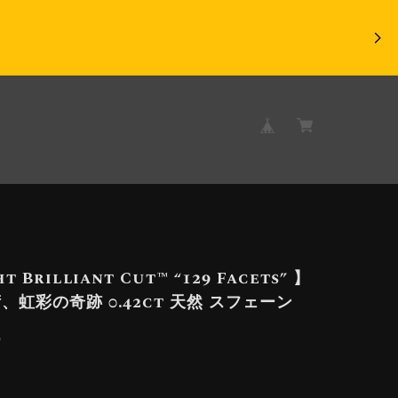
t Brilliant Cut™️ “129 Facets” 】
、虹彩の奇跡 0.42ct 天然 スフェーン
9