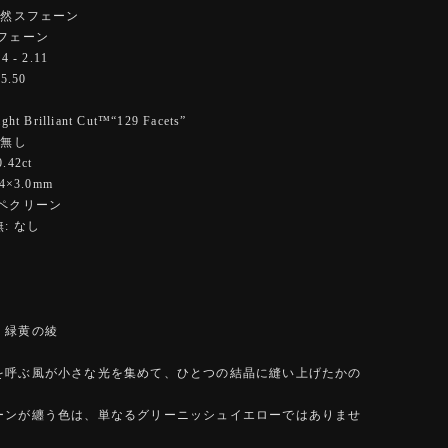
天然スフェーン
フェーン
 - 2.11
5.50
 Brilliant Cut™️“129 Facets”
 無し
42ct
4×3.0mm
ーペクリーン
: なし
、緑黄の綾
を呼ぶ風が小さな光を集めて、ひとつの結晶に縫い上げたかの
ーンが纏う色は、単なるグリーニッシュイエローではありませ