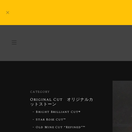
CATEGORY
Original Cut オリジナルカ
ットストーン
Bright Brilliant Cut®︎
Star Rose Cut™︎
Old Mine Cut “Refined”™︎