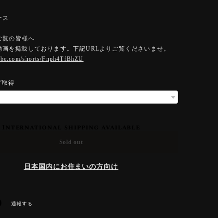
ース
ご覧の皆様へ
eに動画を掲載しております。下記URLよりご覧くださいませ。
tube.com/shorts/Fnph4TfBhZU
グ取得
International shipping available
Sold out
日本国内にお住まいの方向け
通報する