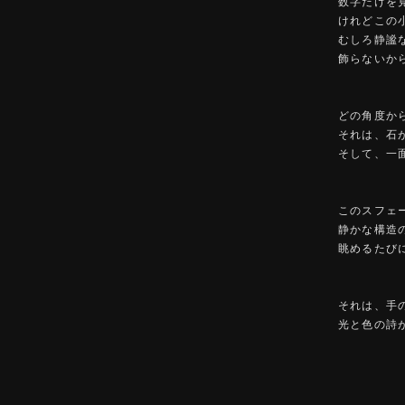
数字だけを
けれどこの
むしろ静謐
飾らないか
どの角度か
それは、石
そして、一
このスフェ
静かな構造
眺めるたび
それは、手
光と色の詩