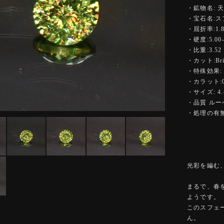
・鉱物名: 
・宝石名:ス
・屈折率:1.84
・硬度:5.00-
・比重:3.52
・カット:Bright
・特殊効果:
・カラット:0.
・サイズ: 4.
・品質 ル
・処理の有無
光彩を編む
まるで、春
ようです。
このスフェ
ん。