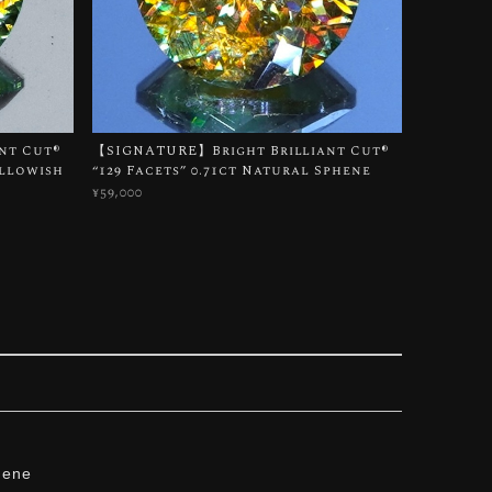
t Cut®︎
【SIGNATURE】Bright Brilliant Cut®︎
ellowish
“129 Facets” 0.71ct Natural Sphene
¥59,000
hene