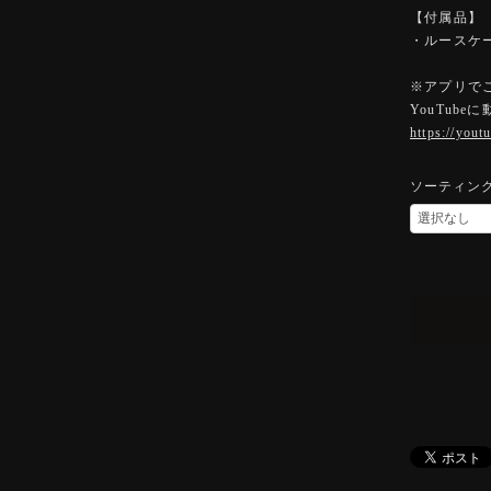
【付属品】
・ルースケ
※アプリで
YouTub
https://you
ソーティン