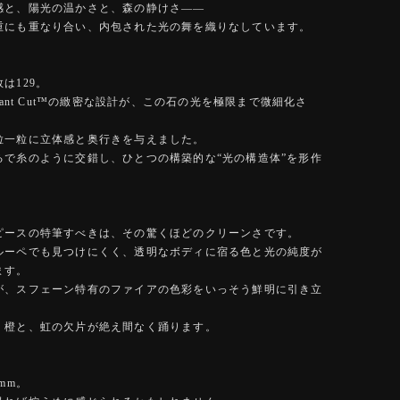
感と、陽光の温かさと、森の静けさ――
重にも重なり合い、内包された光の舞を織りなしています。
は129。
Brilliant Cut™️の緻密な設計が、この石の光を極限まで微細化さ
粒一粒に立体感と奥行きを与えました。
るで糸のように交錯し、ひとつの構築的な“光の構造体”を形作
。
ピースの特筆すべきは、その驚くほどのクリーンさです。
ルーペでも見つけにくく、透明なボディに宿る色と光の純度が
ます。
が、スフェーン特有のファイアの色彩をいっそう鮮明に引き立
、橙と、虹の欠片が絶え間なく踊ります。
mm。