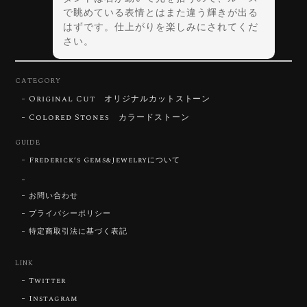
で眺めている表情とはまた違う輝きが出る
はずです。仕上がりを楽しみにされてくだ
さい。
CATEGORY
Original Cut オリジナルカットストーン
【DISCOVERY】Star Rose Cut™️ 0.72ct Natural Blue Zircon
Colored Stones カラードストーン
2026/07/30
GUIDE
Frederick’s Gems&Jewelryについて
【SIGNATURE】 Star Rose Cut™️ 0.48ct Natural Sphene
2026/07/25
お問い合わせ
プライバシーポリシー
特定商取引法に基づく表記
【DISCOVERY】Star Rose Cut™️ 0.87ct Natural Blue Zircon
LINK
2026/07/23
Twitter
Instagram