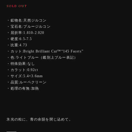
SOLD OUT
・鉱物名:天然ジルコン
・宝石名:ブルージルコン
・屈折率:1.810-2.020
・硬度:6.5-7.5
・比重:4.73
・カット:Bright Brilliant Cut™️“145 Facets”
・色:ライトブルー（鑑別上ブルー表記）
・特殊効果:なし
・カラット:0.92ct
・サイズ:5.4×3.6mm
・品質:ルーペクリーン
・処理の有無:加熱
氷光の粒に、青の余韻を閉じ込めて。
⸻