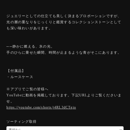
ジュエリーとしての仕立ても美しく決まるプロポーションですが、
光の層の重なりをじっくりと鑑賞するコレクションストーンとして
も深い味わいがあります。
──静かに燃える、氷の光。
手のひらに乗せた瞬間、時間が止まるような青がそこにあります。
【付属品】
・ルースケース
※アプリでご覧の皆様へ
YouTubeに動画を掲載しております。下記URLよりご覧くださいま
せ。
https://youtube.com/shorts/j4RL3dCTgio
ソーティング取得