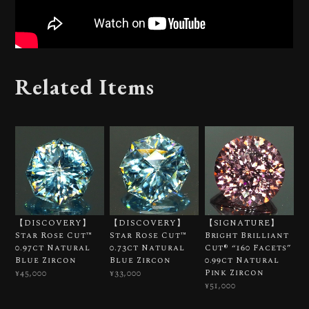
Related Items
【DISCOVERY】
【DISCOVERY】
【SIGNATURE】
Star Rose Cut™️
Star Rose Cut™️
Bright Brilliant
0.97ct Natural
0.73ct Natural
Cut®︎ “160 Facets”
Blue Zircon
Blue Zircon
0.99ct Natural
Pink Zircon
¥45,000
¥33,000
¥51,000