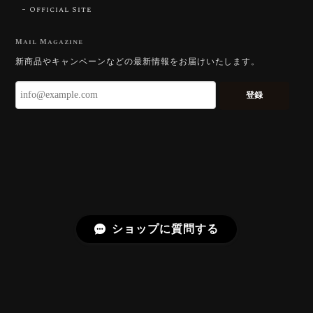
Official Site
【DISCOVERY】Star Rose Cut™️ 0.51ct Natural Sphene
2026/07/23
Mail Magazine
新商品やキャンペーンなどの最新情報をお届けいたします。
ずっと待ち望んでいたカットを運よく購入できて嬉し
いです。 ウルウルとギラギラを一度に見ることができ
登録
る不思議なカットだと感じました。強い煌めきだけで
はないスフェーンの新たな一面を知ることができて感
動しております。 この度はありがとうございました。
お迎えいただきありがとうございます。
「ウルウルとギラギラを一度に」——まさ
にその両立を狙って設計したカットですの
で、そう感じていただけたことがなにより
ショップに質問する
です。Star Rose Cut™ は中心から外へ広
がる構成で、スフェーン特有の強い分散を
やわらかく受け止めるようにしています。
長くお楽しみいただけますように。