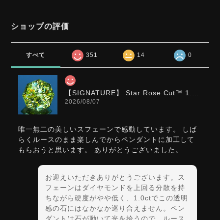
ショップの評価
すべて
351
14
0
【SIGNATURE】 Star Rose Cut™️ 1.0ct Natural Green Sphene
2026/08/07
唯一無二の美しいスフェーンで感動しています。 しば
らくルースのまま楽しんでからペンダントに加工して
もらおうと思います。 ありがとうございました。
お迎えいただきありがとうございます。ス
フェーンはダイヤモンドを上回る分散を持
ちながら硬度がやや低く、1.0ctでこの透明
感の石にはなかなか巡り合えません。ペン
ダントは石が動いて光を拾うので、ルース