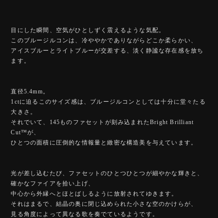
目にした瞬間、空気がひとしずく震えるような気配。
このブルージルコンは、冷ややかでありながらどこか柔らかい、
アイスブルーとライトブルーが交差する、淡く静謐な存在感を放ち
ます。
直径5.4mm。
1ctに迫るこのサイズ感は、ブルージルコンとしては十分に堂々たる
大きさ。
それでいて、145ものファセットが刻み込まれたBright Brilliant
Cut™️が、
ひとつの面積に圧倒的な情報量と緻密な構造美を与えています。
光が差し込むたび、ファセットのひとつひとつが細やかな輝きと、
確かなファイアを拾い上げ、
中心から外縁へとほとばしるように放射されてゆきます。
それはまるで、結晶の奥に閉じ込められた小さな空のかけらが、
見る角度によって異なる歌を奏でているようです。