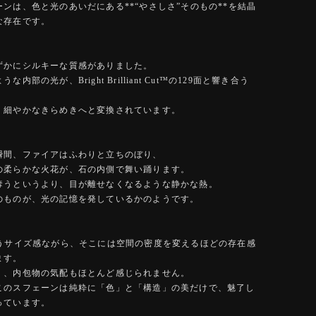
ンは、色と光のあいだにある**“やさしさ”そのもの**を結晶
な存在です。
ずかにシルキーな質感がありました。
な内部の光が、Bright Brilliant Cut™️の129面と響き合う
く細やかなきらめきへと変換されています。
瞬間、ファイアはふわりと立ちのぼり、
の柔らかな火花が、石の内側で舞い踊ります。
奪うというより、目が離せなくなるような静かな熱。
のものが、光の記憶を発しているかのようです。
いうサイズ感ながら、そこには空間の密度を変えるほどの存在感
ます。
く、内包物の気配もほとんど感じられません。
このスフェーンは純粋に「色」と「構造」の美だけで、魅了し
っています。