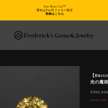
Star Rose Cut™
通知はPayIDフォロー限定
登録はこちら
【Brigh
光の魔術
¥999,99
SOLD OUT