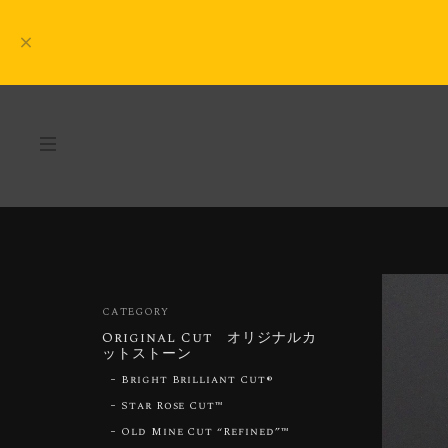
CATEGORY
Original Cut オリジナルカ
ットストーン
Bright Brilliant Cut®︎
Star Rose Cut™︎
Old Mine Cut “Refined”™︎