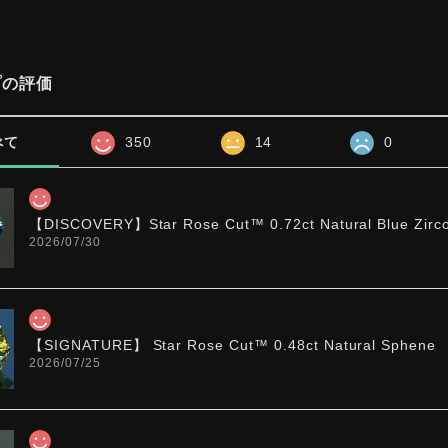
プの評価
べて
350
14
0
【DISCOVERY】Star Rose Cut™️ 0.72ct Natural Blue Zirc
2026/07/30
【SIGNATURE】 Star Rose Cut™️ 0.48ct Natural Sphene
2026/07/25