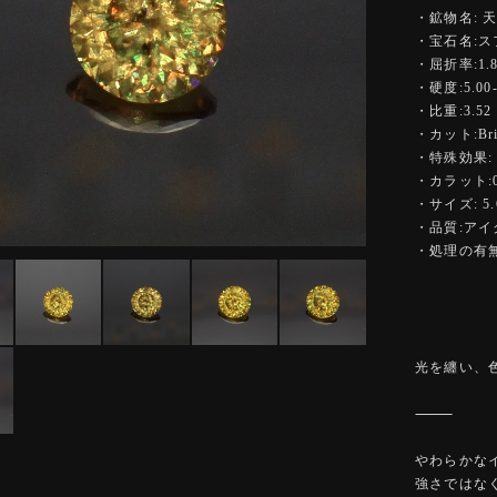
・鉱物名: 
・宝石名:ス
・屈折率:1.84
・硬度:5.00-
・比重:3.52
・カット:Bright
・特殊効果:
・カラット:0.
・サイズ: 5.
・品質:ア
・処理の有無
光を纏い、
⸻
やわらかな
強さではな