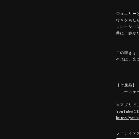
ジュエリー
行きをもた
コレクショ
共に、静か
この輝きは
それは、光
【付属品】
・ルースケ
※アプリで
YouTub
https://you
ソーティン