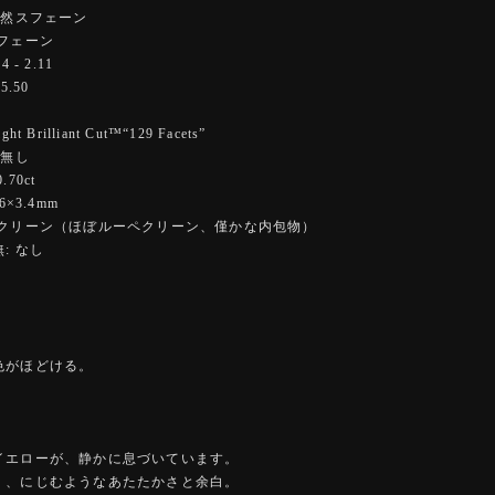
天然スフェーン
フェーン
 - 2.11
5.50
 Brilliant Cut™️“129 Facets”
 無し
70ct
6×3.4mm
イクリーン（ほぼルーペクリーン、僅かな内包物）
: なし
色がほどける。
イエローが、静かに息づいています。
く、にじむようなあたたかさと余白。