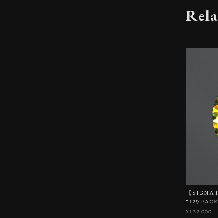
Rela
【SIGNATU
“129 Fac
¥122,000