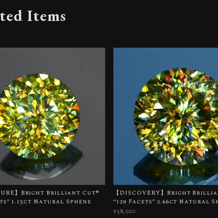
ted Items
RE】Bright Brilliant Cut®︎
【DISCOVERY】Bright Brillian
ets” 1.15ct Natural Sphene
“129 Facets” 0.66ct Natural 
¥58,000