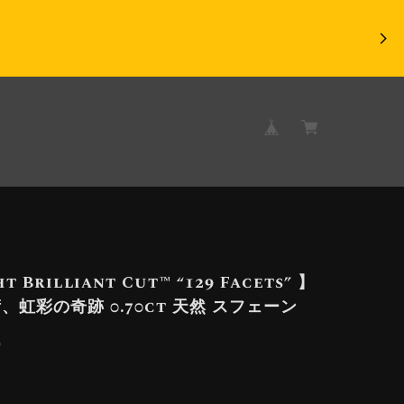
t Brilliant Cut™️ “129 Facets” 】
、虹彩の奇跡 0.70ct 天然 スフェーン
9