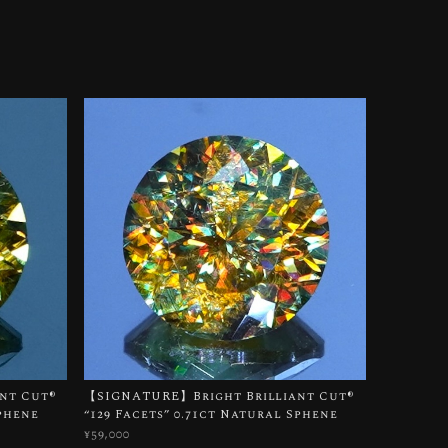
t Cut®︎
【SIGNATURE】Bright Brilliant Cut®︎
Sphene
“129 Facets” 0.71ct Natural Sphene
¥59,000