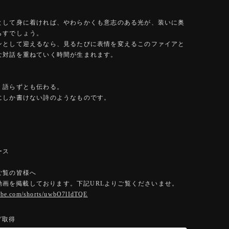
として身に着ければ、やわらかくも意志のある光が、装いに奥
らすでしょう。
ンとして迎えるなら、見るたびに表情を変えるこのファイアと
な対話を重ねていく時間が生まれます。
、語らずとも伝わる。
にしか書けない詩のようなものです。
ース
ご覧の皆様へ
eに動画を掲載しております。下記URLよりご覧くださいませ。
tube.com/shorts/uwbO7lIdTQE
グ取得