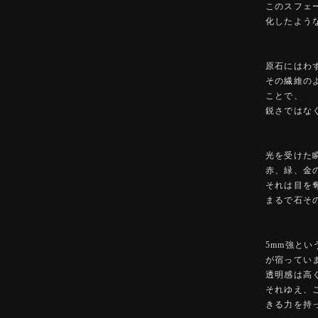
このスフェー
化したよう
原石にはわ
その繊維のよう
ことで、
鋭さではな
光を受けた
赤、緑、金
それは目を
まるで石そ
5mm強と
が宿ってい
透明感は高
それゆえ、
きる力を持