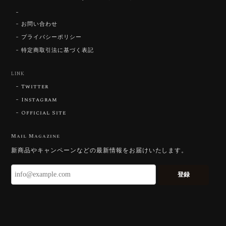
【SIGNATURE】 Star Rose Cut™️ 0.48ct Natural Sphene
2026/07/25
お問い合わせ
プライバシーポリシー
特定商取引法に基づく表記
【DISCOVERY】Star Rose Cut™️ 0.87ct Natural Blue Zircon
LINK
2026/07/23
Twitter
Instagram
Official Site
【DISCOVERY】Star Rose Cut™️ 0.51ct Natural Sphene
2026/07/23
Mail Magazine
新商品やキャンペーンなどの最新情報をお届けいたします。
ずっと待ち望んでいたカットを運よく購入できて嬉し
いです。 ウルウルとギラギラを一度に見ることができ
登録
る不思議なカットだと感じました。強い煌めきだけで
はないスフェーンの新たな一面を知ることができて感
動しております。 この度はありがとうございました。