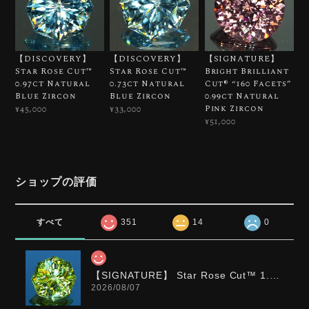
【DISCOVERY】
【DISCOVERY】
【SIGNATURE】
Star Rose Cut™️
Star Rose Cut™️
Bright Brilliant
0.97ct Natural
0.73ct Natural
Cut®︎ “160 Facets”
Blue Zircon
Blue Zircon
0.99ct Natural
Pink Zircon
¥45,000
¥33,000
¥51,000
ショップの評価
すべて
351
14
0
【SIGNATURE】 Star Rose Cut™️ 1.0ct Natural Green Sphene
2026/08/07