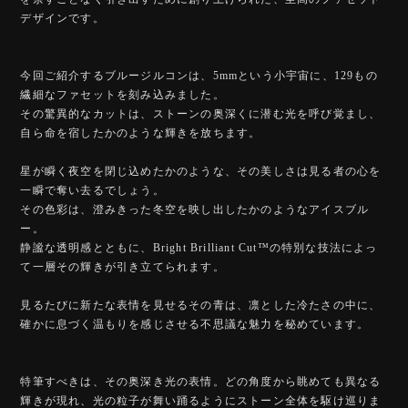
デザインです。
今回ご紹介するブルージルコンは、5mmという小宇宙に、129もの
繊細なファセットを刻み込みました。
その驚異的なカットは、ストーンの奥深くに潜む光を呼び覚まし、
自ら命を宿したかのような輝きを放ちます。
星が瞬く夜空を閉じ込めたかのような、その美しさは見る者の心を
一瞬で奪い去るでしょう。
その色彩は、澄みきった冬空を映し出したかのようなアイスブル
ー。
静謐な透明感とともに、Bright Brilliant Cut™️の特別な技法によっ
て一層その輝きが引き立てられます。
見るたびに新たな表情を見せるその青は、凛とした冷たさの中に、
確かに息づく温もりを感じさせる不思議な魅力を秘めています。
特筆すべきは、その奥深き光の表情。どの角度から眺めても異なる
輝きが現れ、光の粒子が舞い踊るようにストーン全体を駆け巡りま