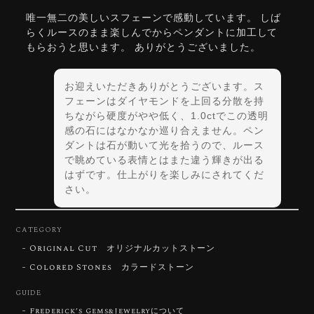
唯一無二の美しいスフェーンで感動しています。 しば
らくルースのまま楽しんでからペンダントに加工して
もらおうと思います。 ありがとうございました。
お迎えいただきありがとうございます。ス
フェーンはダイヤモンドを上回る分散を持
ちながら硬度がやや低く、1.0ctでこの透明
感の石にはなかなか巡り合えません。ペン
ダントは石が動いて光を拾うので、ルース
で眺めている表情とはまた違う輝きが出る
はずです。仕上がりを楽しみにされてくだ
さい。
CATEGORY
Original Cut オリジナルカットストーン
【DISCOVERY】Star Rose Cut™️ 0.72ct Natural Blue Zircon
Colored Stones カラードストーン
2026/07/30
GUIDE
Frederick’s Gems&Jewelryについて