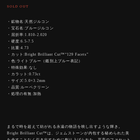
SOLD OUT
・鉱物名:天然ジルコン
・宝石名:ブルージルコン
・屈折率:1.810-2.020
・硬度:6.5-7.5
・比重:4.73
・カット:Bright Brilliant Cut™️“129 Facets”
・色:ライトブルー（鑑別上ブルー表記）
・特殊効果:なし
・カラット:0.73ct
・サイズ:5.0×3.2mm
・品質:ルーペクリーン
・処理の有無:加熱
まるで時を超えて紡がれる永遠の物語を映し出すような輝き。
Bright Brilliant Cut™️は、ジェムストーンが内包する秘められた美
を余すことなく引き出すために創り上げられた、至高のファセット