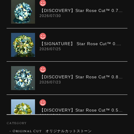
【DISCOVERY】Star Rose Cut™️ 0.72ct Natural Blue Zircon
2026/07/30
【SIGNATURE】 Star Rose Cut™️ 0.48ct Natural Sphene
2026/07/25
【DISCOVERY】Star Rose Cut™️ 0.87ct Natural Blue Zircon
2026/07/23
【DISCOVERY】Star Rose Cut™️ 0.51ct Natural Sphene
2026/07/23
CATEGORY
Original Cut オリジナルカットストーン
ずっと待ち望んでいたカットを運よく購入できて嬉し