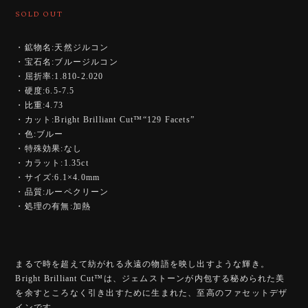
SOLD OUT
・鉱物名:天然ジルコン
・宝石名:ブルージルコン
・屈折率:1.810-2.020
・硬度:6.5-7.5
・比重:4.73
・カット:Bright Brilliant Cut™️“129 Facets”
・色:ブルー
・特殊効果:なし
・カラット:1.35ct
・サイズ:6.1×4.0mm
・品質:ルーペクリーン
・処理の有無:加熱
まるで時を超えて紡がれる永遠の物語を映し出すような輝き。
Bright Brilliant Cut™️は、ジェムストーンが内包する秘められた美
を余すところなく引き出すために生まれた、至高のファセットデザ
インです。