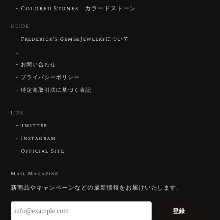
いです。 ウルウルとギラギラを一度に見ることができ
Colored Stones カラードストーン
る不思議なカットだと感じました。強い煌めきだけで
GUIDE
はないスフェーンの新たな一面を知ることができて感
動しております。 この度はありがとうございました。
Frederick’s Gems&Jewelryについて
お問い合わせ
お迎えいただきありがとうございます。
「ウルウルとギラギラを一度に」——まさ
プライバシーポリシー
にその両立を狙って設計したカットですの
特定商取引法に基づく表記
で、そう感じていただけたことがなにより
です。Star Rose Cut™ は中心から外へ広
LINK
がる構成で、スフェーン特有の強い分散を
Twitter
やわらかく受け止めるようにしています。
長くお楽しみいただけますように。
Instagram
Official Site
Mail Magazine
【DISCOVERY】 Bright Brilliant Cut®︎ “145 Facets” 0.45ct Natural Sphene
新商品やキャンペーンなどの最新情報をお届けいたします。
2026/07/21
登録