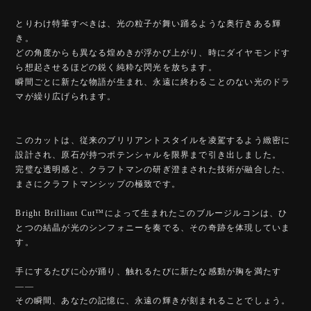
とりわけ特筆すべきは、光の粒子が舞い踊るような奥行きある輝
き。
どの角度からも異なる煌めきが浮かび上がり、時にダイヤモンドす
ら想起させるほどの鋭く純粋な閃光を放ちます。
瞬間ごとに新たな物語が生まれ、永遠に終わることのない光のドラ
マが繰り広げられます。
このカットは、従来のブリリアントスタイルを凌駕するよう緻密に
設計され、原石が持つポテンシャルを限界まで引き出しました。
完璧な透明感と、クラフトマンの研ぎ澄まされた技術が融合した、
まさにクラフトマンシップの極致です。
Bright Brilliant Cut™️によって生まれたこのブルージルコンは、ひ
とつの結晶が光のシンフォニーを奏でる、その奇跡を体現していま
す。
手にするたびに心が踊り、触れるたびに新たな感動が胸を満たす
――
その瞬間、あなたの記憶に、永遠の輝きが刻まれることでしょう。