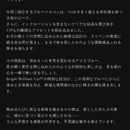
今回ご紹介するブルージルコンは、1ctを大きく超える存在感を放つ
大粒のピース。
さらに、インクルージョンを含まないクリアな結晶を選び抜き、
129もの繊細なファセットを刻み込みました。
わずか数ミリの空間に込められた緻密な設計が、ストーンの奥底に
眠る光を呼び覚まし、まるで命を宿したかのような躍動感あふれる
輝きを放ちます。
その色彩は、澄みきった冬空を思わせるアイスブルー。
星が瞬く夜空を閉じ込めたかのような幻想的な美しさは、見る者の
心を一瞬で奪い去るでしょう。
Bright Brilliant Cut™️の特別な技法が、この清冽なブルーにさらに
深みと立体感を与え、静謐な透明感のなかに輝きの層を描き出しま
す。
眺めるたびに異なる表情を魅せるその青は、凛とした冷たさの奥
に、確かに息づく温もりを感じさせる――
そんな矛盾する感覚が共存する、不思議な魅力を湛えています。