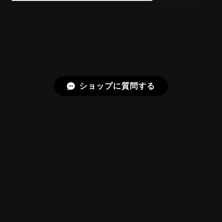
久しぶりに買えました。 相変わらずギラッギラで素晴
らしいです！
またお迎えいただきありがとうございま
す。スフェーンはダイヤモンドを上回る分
散を持つ石で、145面の Bright Brilliant
Cut® はその火を引き出すための面構成に
しています。「ギラッギラ」は最上の褒め
ショップに質問する
言葉として受け取りました。
【SIGNATURE】Bright Brilliant Cut®︎ “129 Facets” 0.71ct Natural Sphene
2026/07/20
プライバシーポリシー
特定商取引法に基づく表記
【SIGNATURE】Bright Brilliant Cut®︎ “129 Facets” 1.17ct Natural Rhodolite Garnet
2026/06/22