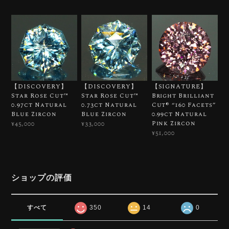
【DISCOVERY】
【DISCOVERY】
【SIGNATURE】
Star Rose Cut™️
Star Rose Cut™️
Bright Brilliant
0.97ct Natural
0.73ct Natural
Cut®︎ “160 Facets”
Blue Zircon
Blue Zircon
0.99ct Natural
Pink Zircon
¥45,000
¥33,000
¥51,000
ショップの評価
すべて
350
14
0