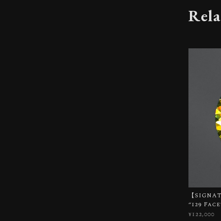
Rela
【SIGNATU
“129 Fac
¥122,000