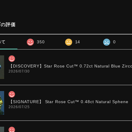
プの評価
べて
350
14
0
【DISCOVERY】Star Rose Cut™️ 0.72ct Natural Blue Zirc
2026/07/30
【SIGNATURE】 Star Rose Cut™️ 0.48ct Natural Sphene
2026/07/25