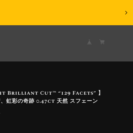
t Brilliant Cut™️ “129 Facets” 】
、虹彩の奇跡 0.47ct 天然 スフェーン
9