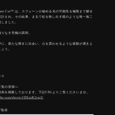
Brilliant Cut™️ は、スフェーンが秘める光の可能性を極限まで解き
設計され、その結果、まるで虹を映し出す鏡のような唯一無二
現しました。
織りなす究極の調和。
びに、新たな輝きに出会い、心を震わせるような感動が湧き上
しょう。
ース
ご覧の皆様へ
eに動画を掲載しております。下記URLよりご覧くださいませ。
tube.com/shorts/JDExzR2rxsU
グ取得