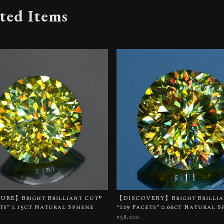
ted Items
RE】Bright Brilliant Cut®︎
【DISCOVERY】Bright Brillian
ets” 1.15ct Natural Sphene
“129 Facets” 0.66ct Natural 
¥58,000