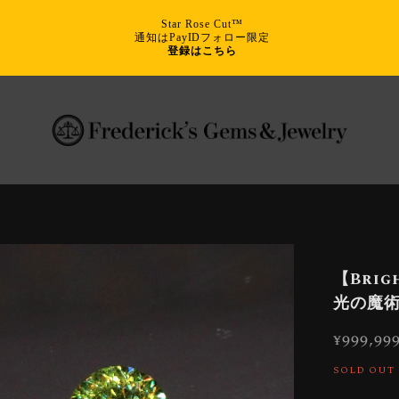
Star Rose Cut™
通知はPayIDフォロー限定
登録はこちら
【Brigh
光の魔術
¥999,99
SOLD OUT