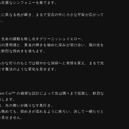
る壮麗なシンフォニーを奏でます。
とに異なる色が瞬き、まるで宝石の中に小さな宇宙が広がって
う。
、生命の躍動を映し出すグリーニッシュイエロー。
葉の透明感と、黄金の輝きを秘めた深みが溶け合い、陽の光を
に鮮烈な煌めきを放ちます。
らかな灯りのもとでは穏やかな深緑へと表情を変え、まるで光
なす魔法のような変化を見せます。
Brilliant Cut™️ の緻密な設計によって光は隅々まで拡散し、鮮烈な
出します。
は、光の舞いが織りなす奥行き。
ら眺めても、煌めきが流れるように移ろい、決して一瞬たりと
を見せません。