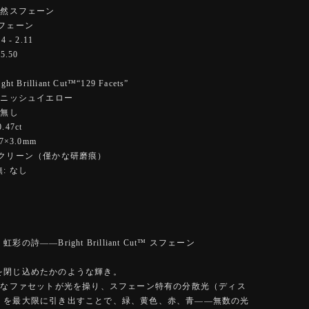
天然スフェーン
フェーン
 - 2.11
5.50
 Brilliant Cut™️“129 Facets”
ーニッシュイエロー
 無し
47ct
7×3.0mm
イクリーン（僅かな研磨痕）
: なし
の詩――Bright Brilliant Cut™️ スフェーン
を閉じ込めたかのような輝き。
精緻なファセットが光を操り、スフェーン特有の分散光（ディス
）を最大限に引き出すことで、緑、黄色、赤、青――無数の光