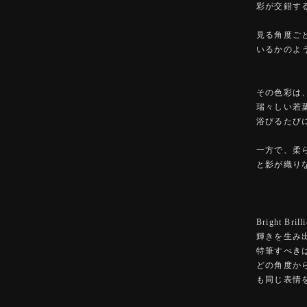
彩が交錯す
見る角度ご
いるかのよ
その色彩は
瑞々しい若
浴びるたび
一方で、柔
と影が織り
Bright 
輝きを生み
特筆すべき
どの角度か
も同じ表情