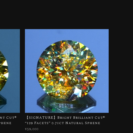
t Cut®︎
【SIGNATURE】Bright Brilliant Cut®︎
Sphene
“129 Facets” 0.71ct Natural Sphene
¥59,000