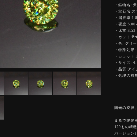
・鉱物名: 
・宝石名:ス
・屈折率:1.84
・硬度:5.00-
・比重:3.52
・カット:Bright
・色: グリ
・特殊効果:
・カラット:0.
・サイズ: 4.
・品質:ア
・処理の有無
陽光の旋律、虹彩
まるで陽光
129もの
パージョン