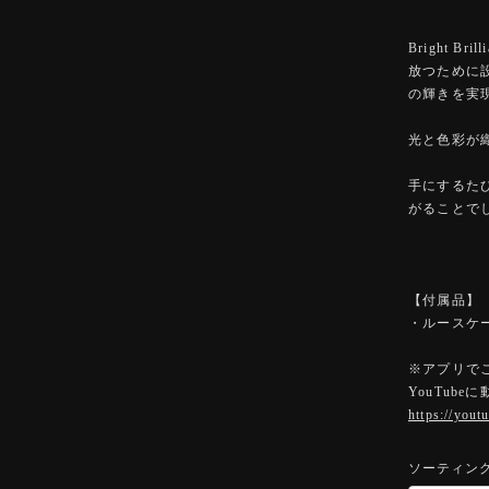
Bright 
放つために
の輝きを実
光と色彩が
手にするた
がることで
【付属品】
・ルースケ
※アプリで
YouTub
https://you
ソーティン