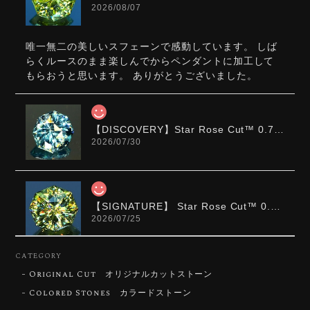
2026/08/07
唯一無二の美しいスフェーンで感動しています。 しば
らくルースのまま楽しんでからペンダントに加工して
もらおうと思います。 ありがとうございました。
【DISCOVERY】Star Rose Cut™️ 0.72ct Natural Blue Zircon
2026/07/30
【SIGNATURE】 Star Rose Cut™️ 0.48ct Natural Sphene
2026/07/25
CATEGORY
Original Cut オリジナルカットストーン
【DISCOVERY】Star Rose Cut™️ 0.87ct Natural Blue Zircon
Colored Stones カラードストーン
2026/07/23