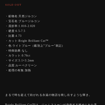
SOLD OUT
・鉱物名:天然ジルコン
・宝石名:ブルージルコン
・屈折率:1.810-2.020
・硬度:6.5-7.5
・比重:4.73
・カット:Bright Brilliant Cut™️
・色:ライトブルー（鑑別上”ブルー”表記）
・特殊効果:なし
・カラット:0.76ct
・サイズ:5.1×3.2mm
・品質:ルーペクリーン
・処理の有無:加熱
まるで時を超えて紡がれる永遠の物語を映し出すような輝き。
Bright Brilliant Cut™️は、ジェムストーンが内包する秘められた美