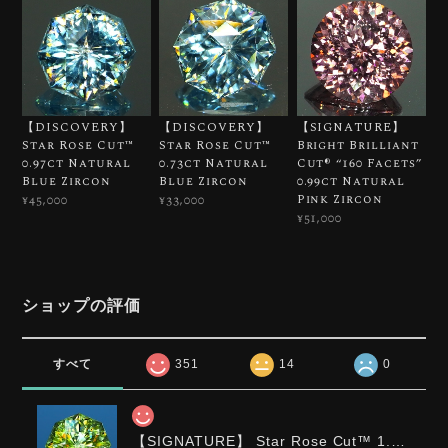
【DISCOVERY】
【DISCOVERY】
【SIGNATURE】
Star Rose Cut™️
Star Rose Cut™️
Bright Brilliant
0.97ct Natural
0.73ct Natural
Cut®︎ “160 Facets”
Blue Zircon
Blue Zircon
0.99ct Natural
Pink Zircon
¥45,000
¥33,000
¥51,000
ショップの評価
すべて
351
14
0
【SIGNATURE】 Star Rose Cut™️ 1.0ct Natural Green Sphene