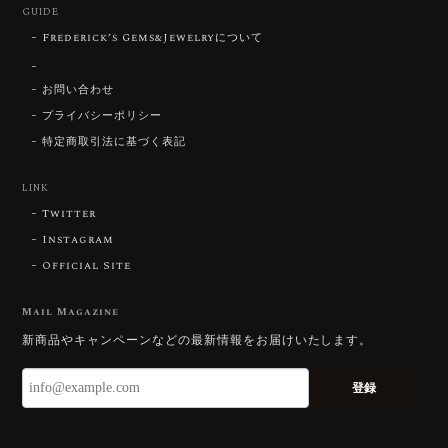
GUIDE
Frederick’s Gems&Jewelryについて
【DISCOVERY】Star Rose Cut™️ 0.51ct Natural Sphene
お問い合わせ
2026/07/23
プライバシーポリシー
特定商取引法に基づく表記
ずっと待ち望んでいたカットを運よく購入できて嬉し
いです。 ウルウルとギラギラを一度に見ることができ
る不思議なカットだと感じました。強い煌めきだけで
LINK
はないスフェーンの新たな一面を知ることができて感
Twitter
動しております。 この度はありがとうございました。
Instagram
Official Site
お迎えいただきありがとうございます。
「ウルウルとギラギラを一度に」——まさ
Mail Magazine
にその両立を狙って設計したカットですの
新商品やキャンペーンなどの最新情報をお届けいたします。
で、そう感じていただけたことがなにより
です。Star Rose Cut™ は中心から外へ広
登録
がる構成で、スフェーン特有の強い分散を
やわらかく受け止めるようにしています。
長くお楽しみいただけますように。