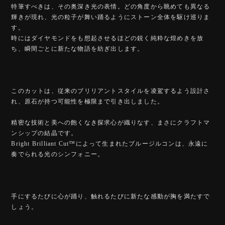
特筆すべきは、その奥深き光の表情。どの角度から眺めても異なる
輝きが現れ、光の粒子が舞い踊るようにストーン全体を駆け巡りま
す。
時にはダイヤモンドをも想起させるほどの鋭く純粋な煌めきを放
ち、瞬間ごとに新たな物語を紡ぎ出します。
このカットは、従来のブリリアントスタイルを凌駕するよう設計さ
れ、原石が持つ可能性を極限まで引き出しました。
精密な技術と美への飽くなき探求心が織りなす、まさにクラフトマ
ンシップの結晶です。
Bright Brilliant Cut™️によって生まれたブルージルコンは、永遠に
奏でられる光のシンフォニー。
手にするたびに心が踊り、触れるたびに新たな感動が胸を満たすで
しょう。