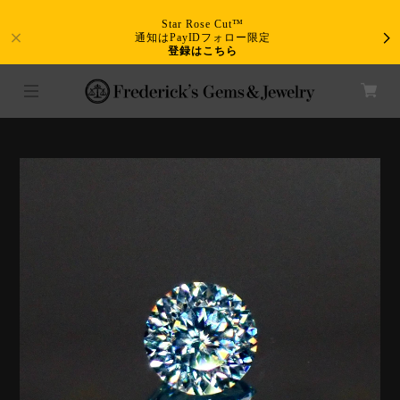
Star Rose Cut™
通知はPayIDフォロー限定
登録はこちら