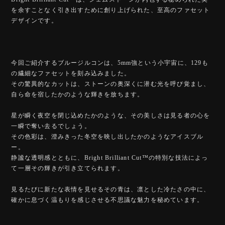
を余すことなく引き出すために創り上げられた、至高のファセット
デザインです。
今回ご紹介するブルージルコンは、5mm強という小宇宙に、129も
の繊細なファセットを刻み込みました。
その驚異的なカットは、ストーンの奥深くに潜む光を呼び覚まし、
自ら命を宿したかのような輝きを放ちます。
星が瞬く夜空を閉じ込めたかのような、その美しさは見る者の心を
一瞬で奪い去るでしょう。
その色彩は、澄みきった冬空を映し出したかのようなアイスブル
ー。
静謐な透明感とともに、Bright Brilliant Cut™️の特別な技法によっ
て一層その輝きが引き立てられます。
見るたびに新たな表情を見せるその青は、凛とした冷たさの中に、
確かに息づく温もりを感じさせる不思議な魅力を秘めています。