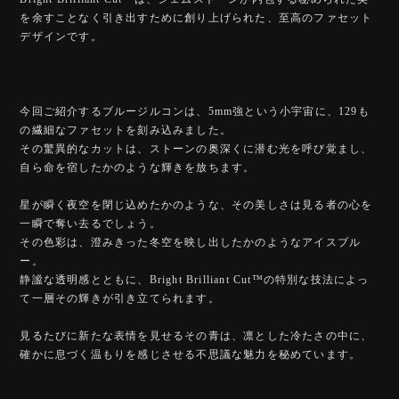
を余すことなく引き出すために創り上げられた、至高のファセット
デザインです。
今回ご紹介するブルージルコンは、5mm強という小宇宙に、129も
の繊細なファセットを刻み込みました。
その驚異的なカットは、ストーンの奥深くに潜む光を呼び覚まし、
自ら命を宿したかのような輝きを放ちます。
星が瞬く夜空を閉じ込めたかのような、その美しさは見る者の心を
一瞬で奪い去るでしょう。
その色彩は、澄みきった冬空を映し出したかのようなアイスブル
ー。
静謐な透明感とともに、Bright Brilliant Cut™️の特別な技法によっ
て一層その輝きが引き立てられます。
見るたびに新たな表情を見せるその青は、凛とした冷たさの中に、
確かに息づく温もりを感じさせる不思議な魅力を秘めています。