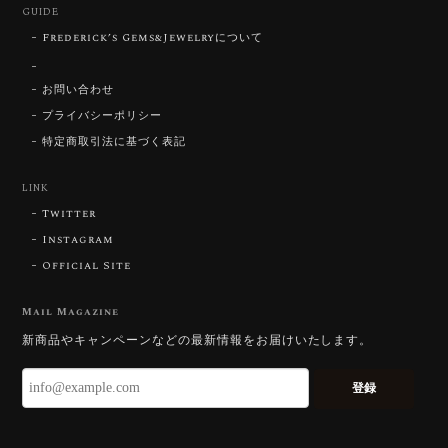
GUIDE
Frederick’s Gems&Jewelryについて
【SIGNATURE】 Star Rose Cut™️ 0.48ct Natural Sphene
2026/07/25
お問い合わせ
プライバシーポリシー
特定商取引法に基づく表記
【DISCOVERY】Star Rose Cut™️ 0.87ct Natural Blue Zircon
LINK
2026/07/23
Twitter
Instagram
Official Site
【DISCOVERY】Star Rose Cut™️ 0.51ct Natural Sphene
2026/07/23
Mail Magazine
新商品やキャンペーンなどの最新情報をお届けいたします。
ずっと待ち望んでいたカットを運よく購入できて嬉し
いです。 ウルウルとギラギラを一度に見ることができ
登録
る不思議なカットだと感じました。強い煌めきだけで
はないスフェーンの新たな一面を知ることができて感