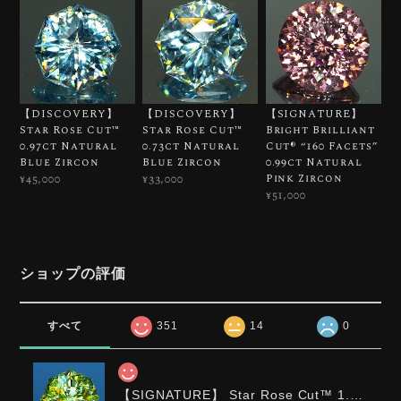
【DISCOVERY】
【DISCOVERY】
【SIGNATURE】
Star Rose Cut™️
Star Rose Cut™️
Bright Brilliant
0.97ct Natural
0.73ct Natural
Cut®︎ “160 Facets”
Blue Zircon
Blue Zircon
0.99ct Natural
Pink Zircon
¥45,000
¥33,000
¥51,000
ショップの評価
すべて
351
14
0
【SIGNATURE】 Star Rose Cut™️ 1.0ct Natural Green Sphene