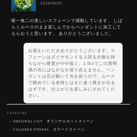
2026/08/07
唯一無二の美しいスフェーンで感動しています。 しば
らくルースのまま楽しんでからペンダントに加工して
もらおうと思います。 ありがとうございました。
お迎えいただきありがとうございます。ス
フェーンはダイヤモンドを上回る分散を持
ちながら硬度がやや低く、1.0ctでこの透明
感の石にはなかなか巡り合えません。ペン
ダントは石が動いて光を拾うので、ルース
で眺めている表情とはまた違う輝きが出る
はずです。仕上がりを楽しみにされてくだ
さい。
CATEGORY
Original Cut オリジナルカットストーン
【DISCOVERY】Star Rose Cut™️ 0.72ct Natural Blue Zircon
Colored Stones カラードストーン
2026/07/30