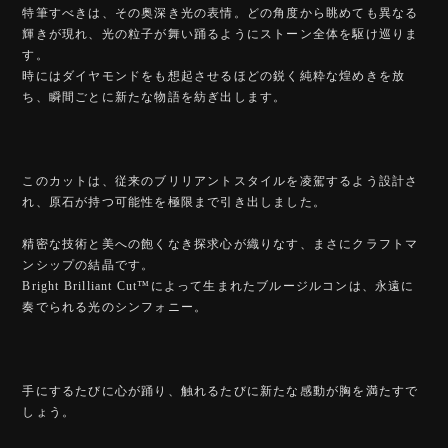
特筆すべきは、その奥深き光の表情。どの角度から眺めても異なる
輝きが現れ、光の粒子が舞い踊るようにストーン全体を駆け巡りま
す。
時にはダイヤモンドをも想起させるほどの鋭く純粋な煌めきを放
ち、瞬間ごとに新たな物語を紡ぎ出します。
このカットは、従来のブリリアントスタイルを凌駕するよう設計さ
れ、原石が持つ可能性を極限まで引き出しました。
精密な技術と美への飽くなき探求心が織りなす、まさにクラフトマ
ンシップの結晶です。
Bright Brilliant Cut™️によって生まれたブルージルコンは、永遠に
奏でられる光のシンフォニー。
手にするたびに心が踊り、触れるたびに新たな感動が胸を満たすで
しょう。