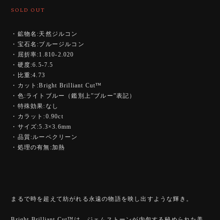
SOLD OUT
・鉱物名:天然ジルコン
・宝石名:ブルージルコン
・屈折率:1.810-2.020
・硬度:6.5-7.5
・比重:4.73
・カット:Bright Brilliant Cut™️
・色:ライトブルー（鑑別上”ブルー”表記）
・特殊効果:なし
・カラット:0.90ct
・サイズ:5.3×3.6mm
・品質:ルーペクリーン
・処理の有無:加熱
まるで時を超えて紡がれる永遠の物語を映し出すような輝き。
Bright Brilliant Cut™️は、ジェムストーンが内包する秘められた美