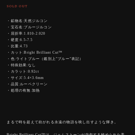
SOLD OUT
・鉱物名:天然ジルコン
・宝石名:ブルージルコン
・屈折率:1.810-2.020
・硬度:6.5-7.5
・比重:4.73
・カット:Bright Brilliant Cut™️
・色:ライトブルー（鑑別上”ブルー”表記）
・特殊効果:なし
・カラット:0.92ct
・サイズ:5.4×3.6mm
・品質:ルーペクリーン
・処理の有無:加熱
まるで時を超えて紡がれる永遠の物語を映し出すような輝き。
Bright Brilliant Cut™️は、ジェムストーンが内包する秘められた美