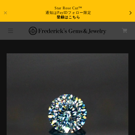
Star Rose Cut™
通知はPayIDフォロー限定
登録はこちら