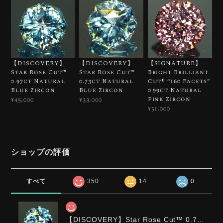
【DISCOVERY】
【DISCOVERY】
【SIGNATURE】
Star Rose Cut™️
Star Rose Cut™️
Bright Brilliant
0.97ct Natural
0.73ct Natural
Cut®︎ “160 Facets”
Blue Zircon
Blue Zircon
0.99ct Natural
Pink Zircon
¥45,000
¥33,000
¥51,000
ショップの評価
すべて
350
14
0
【DISCOVERY】Star Rose Cut™️ 0.72ct Natural Blue Zircon