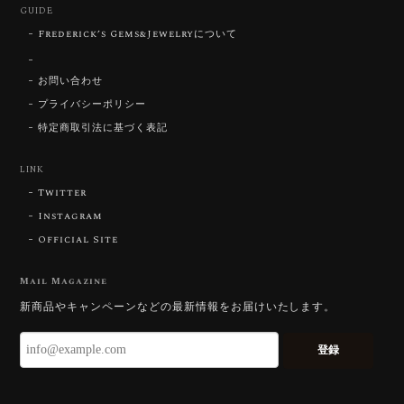
GUIDE
はないスフェーンの新たな一面を知ることができて感
動しております。 この度はありがとうございました。
Frederick’s Gems&Jewelryについて
お問い合わせ
お迎えいただきありがとうございます。
「ウルウルとギラギラを一度に」——まさ
プライバシーポリシー
にその両立を狙って設計したカットですの
特定商取引法に基づく表記
で、そう感じていただけたことがなにより
です。Star Rose Cut™ は中心から外へ広
LINK
がる構成で、スフェーン特有の強い分散を
Twitter
やわらかく受け止めるようにしています。
長くお楽しみいただけますように。
Instagram
Official Site
Mail Magazine
【DISCOVERY】 Bright Brilliant Cut®︎ “145 Facets” 0.45ct Natural Sphene
新商品やキャンペーンなどの最新情報をお届けいたします。
2026/07/21
登録
久しぶりに買えました。 相変わらずギラッギラで素晴
らしいです！