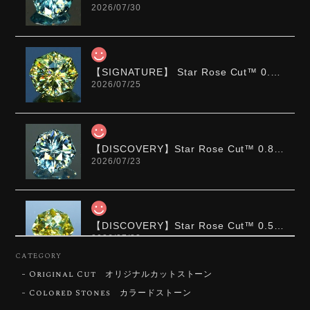
2026/07/30
【SIGNATURE】 Star Rose Cut™️ 0.48ct Natural Sphene
2026/07/25
【DISCOVERY】Star Rose Cut™️ 0.87ct Natural Blue Zircon
2026/07/23
【DISCOVERY】Star Rose Cut™️ 0.51ct Natural Sphene
2026/07/23
CATEGORY
Original Cut オリジナルカットストーン
ずっと待ち望んでいたカットを運よく購入できて嬉し
いです。 ウルウルとギラギラを一度に見ることができ
Colored Stones カラードストーン
る不思議なカットだと感じました。強い煌めきだけで