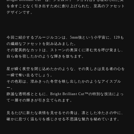
を余すことなく引き出すために創り上げられた、至高のファセット
デザインです。
今回ご紹介するブルージルコンは、5mm強という小宇宙に、129も
の繊細なファセットを刻み込みました。
その驚異的なカットは、ストーンの奥深くに潜む光を呼び覚まし、
自ら命を宿したかのような輝きを放ちます。
星が瞬く夜空を閉じ込めたかのような、その美しさは見る者の心を
一瞬で奪い去るでしょう。
その色彩は、澄みきった冬空を映し出したかのようなアイスブル
ー。
静謐な透明感とともに、Bright Brilliant Cut™️の特別な技法によっ
て一層その輝きが引き立てられます。
見るたびに新たな表情を見せるその青は、凛とした冷たさの中に、
確かに息づく温もりを感じさせる不思議な魅力を秘めています。