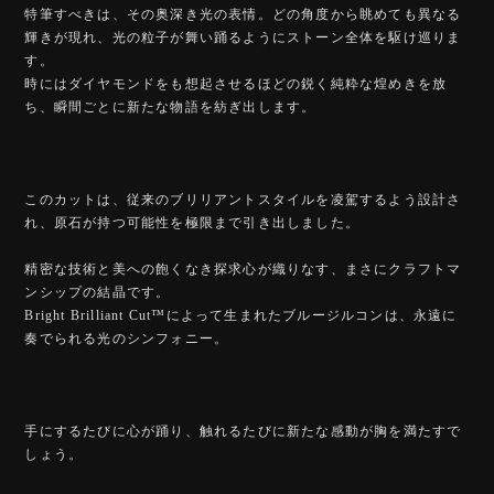
特筆すべきは、その奥深き光の表情。どの角度から眺めても異なる
輝きが現れ、光の粒子が舞い踊るようにストーン全体を駆け巡りま
す。
時にはダイヤモンドをも想起させるほどの鋭く純粋な煌めきを放
ち、瞬間ごとに新たな物語を紡ぎ出します。
このカットは、従来のブリリアントスタイルを凌駕するよう設計さ
れ、原石が持つ可能性を極限まで引き出しました。
精密な技術と美への飽くなき探求心が織りなす、まさにクラフトマ
ンシップの結晶です。
Bright Brilliant Cut™️によって生まれたブルージルコンは、永遠に
奏でられる光のシンフォニー。
手にするたびに心が踊り、触れるたびに新たな感動が胸を満たすで
しょう。