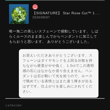
【SIGNATURE】 Star Rose Cut™️ 1.0ct Natural Green Sphene
2026/08/07
唯一無二の美しいスフェーンで感動しています。 しば
らくルースのまま楽しんでからペンダントに加工して
もらおうと思います。 ありがとうございました。
お迎えいただきありがとうございます。ス
フェーンはダイヤモンドを上回る分散を持
ちながら硬度がやや低く、1.0ctでこの透明
感の石にはなかなか巡り合えません。ペン
ダントは石が動いて光を拾うので、ルース
で眺めている表情とはまた違う輝きが出る
はずです。仕上がりを楽しみにされてくだ
さい。
CATEGORY