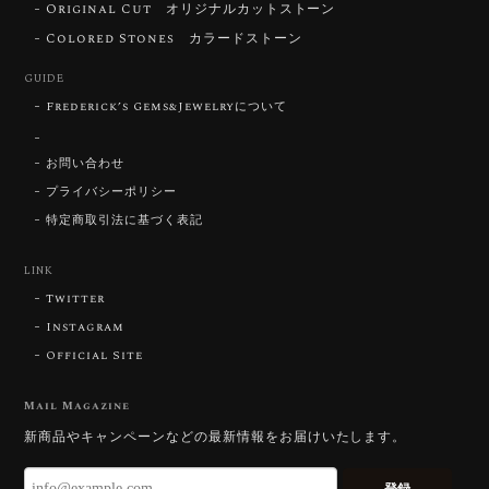
Original Cut オリジナルカットストーン
【DISCOVERY】Star Rose Cut™️ 0.72ct Natural Blue Zircon
Colored Stones カラードストーン
2026/07/30
GUIDE
Frederick’s Gems&Jewelryについて
【SIGNATURE】 Star Rose Cut™️ 0.48ct Natural Sphene
2026/07/25
お問い合わせ
プライバシーポリシー
特定商取引法に基づく表記
【DISCOVERY】Star Rose Cut™️ 0.87ct Natural Blue Zircon
LINK
2026/07/23
Twitter
Instagram
Official Site
【DISCOVERY】Star Rose Cut™️ 0.51ct Natural Sphene
2026/07/23
Mail Magazine
新商品やキャンペーンなどの最新情報をお届けいたします。
ずっと待ち望んでいたカットを運よく購入できて嬉し
いです。 ウルウルとギラギラを一度に見ることができ