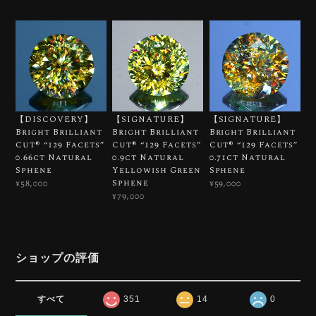
【DISCOVERY】
【SIGNATURE】
【SIGNATURE】
Bright Brilliant
Bright Brilliant
Bright Brilliant
Cut®︎ “129 Facets”
Cut®︎ “129 Facets”
Cut®︎ “129 Facets”
0.66ct Natural
0.9ct Natural
0.71ct Natural
Sphene
Yellowish Green
Sphene
Sphene
¥58,000
¥59,000
¥79,000
ショップの評価
すべて
351
14
0