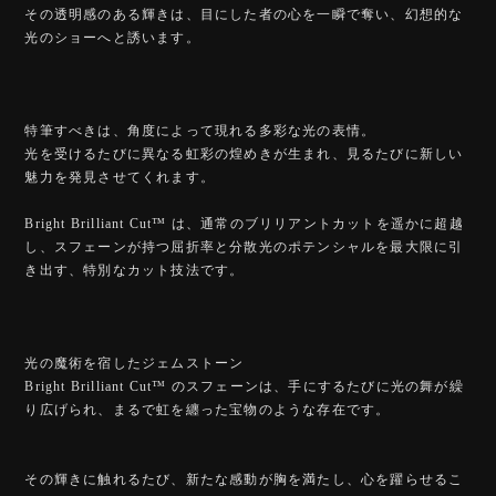
その透明感のある輝きは、目にした者の心を一瞬で奪い、幻想的な
光のショーへと誘います。
特筆すべきは、角度によって現れる多彩な光の表情。
光を受けるたびに異なる虹彩の煌めきが生まれ、見るたびに新しい
魅力を発見させてくれます。
Bright Brilliant Cut™️ は、通常のブリリアントカットを遥かに超越
し、スフェーンが持つ屈折率と分散光のポテンシャルを最大限に引
き出す、特別なカット技法です。
光の魔術を宿したジェムストーン
Bright Brilliant Cut™️ のスフェーンは、手にするたびに光の舞が繰
り広げられ、まるで虹を纏った宝物のような存在です。
その輝きに触れるたび、新たな感動が胸を満たし、心を躍らせるこ