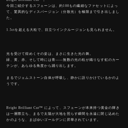
今回ご紹介するスフェーンは、約100もの繊細なファセットによっ
て、驚異的なディスパージョン（分散光）を極限まで引き出しまし
た。
1.5ctを超える大粒で、目立つインクルージョンも見られません。
光を受けて煌めくその姿は、まさに生きた光の舞。
緑、黄、赤、そして時には青――無数の光の粒が織りなす虹のカー
テンが、あらゆる角度から踊り出します。
まるでジェムストーン自体が呼吸し、静かに語りかけているかのよ
うです。
Bright Brilliant Cut™️ によって、スフェーンが本来持つ黄金の輝き
は一層際立ち、まるで太陽が大地を照らす瞬間を永遠に閉じ込めた
かのような、まばゆいゴールデンに昇華されています。