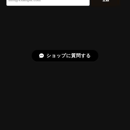
登録
る不思議なカットだと感じました。強い煌めきだけで
はないスフェーンの新たな一面を知ることができて感
動しております。 この度はありがとうございました。
お迎えいただきありがとうございます。
「ウルウルとギラギラを一度に」——まさ
にその両立を狙って設計したカットですの
で、そう感じていただけたことがなにより
ショップに質問する
です。Star Rose Cut™ は中心から外へ広
がる構成で、スフェーン特有の強い分散を
やわらかく受け止めるようにしています。
長くお楽しみいただけますように。
【DISCOVERY】 Bright Brilliant Cut®︎ “145 Facets” 0.45ct Natural Sphene
プライバシーポリシー
特定商取引法に基づく表記
2026/07/21
久しぶりに買えました。 相変わらずギラッギラで素晴