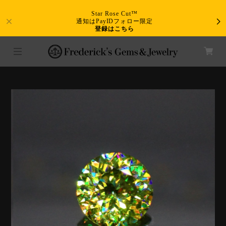
Star Rose Cut™
通知はPayIDフォロー限定
登録はこちら